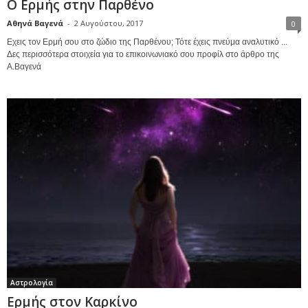
Ο Ερμής στην Παρθένο
Αθηνά Βαγενά
-
2 Αυγούστου, 2017
0
Εχεις τον Ερμή σου στο ζώδιο της Παρθένου; Τότε έχεις πνεύμα αναλυτικό ...
Δες περισσότερα στοιχεία για το επικοινωνιακό σου προφίλ στο άρθρο της
Α.Βαγενά
Αστρολογία
Ερμής στον Καρκίνο