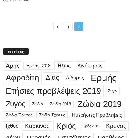
1
2
Ετικέτες
Άρης
Ήλιος
Αιγόκερως
Έρωτας 2018
Ερμής
Αφροδίτη
Δίας
Δίδυμος
Ετήσιες προβλέψεις 2019
Ζυγό
Ζώδια 2019
Ζυγός
Ζώδια
Ζώδια 2018
Ημερήσιες Προβλέψεις
Ζώδια Έρωτας
Ζώδια Σχέσεις
Κριός
Καρκίνος
Κρόνος
Ιχθύς
Κριός 2019
Λέων
Ουρανός
Πανσέληνος
Παρθένος