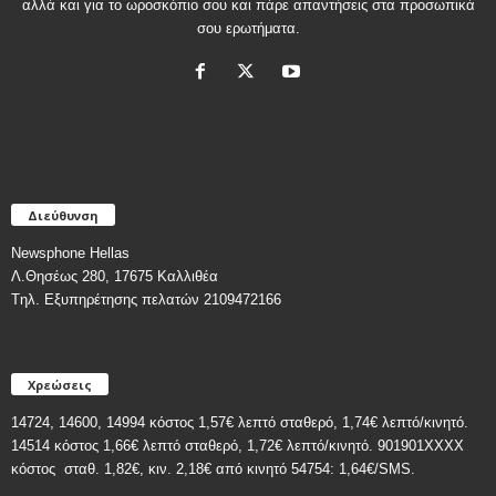
αλλά και για το ωροσκόπιο σου και πάρε απαντήσεις στα προσωπικά
σου ερωτήματα.
Διεύθυνση
Newsphone Hellas
Λ.Θησέως 280, 17675 Καλλιθέα
Tηλ. Εξυπηρέτησης πελατών 2109472166
Χρεώσεις
14724, 14600, 14994 κόστος 1,57€ λεπτό σταθερό, 1,74€ λεπτό/κινητό.
14514 κόστος 1,66€ λεπτό σταθερό, 1,72€ λεπτό/κινητό. 901901ΧΧΧΧ
κόστος
σταθ. 1,82€, κιν. 2,18€
από κινητό 54754: 1,64€/SMS.