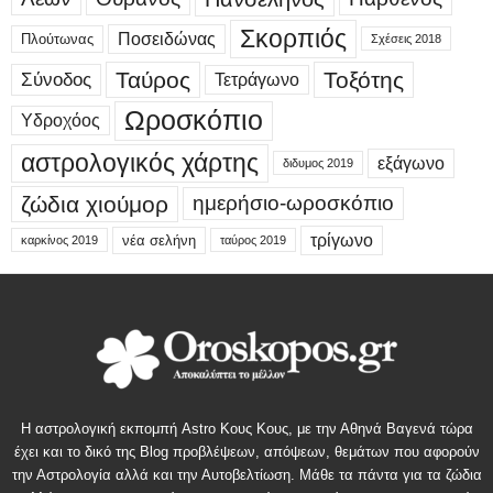
Σκορπιός
Ποσειδώνας
Πλούτωνας
Σχέσεις 2018
Ταύρος
Τοξότης
Σύνοδος
Τετράγωνο
Ωροσκόπιο
Υδροχόος
αστρολογικός χάρτης
εξάγωνο
διδυμος 2019
ζώδια χιούμορ
ημερήσιο-ωροσκόπιο
τρίγωνο
νέα σελήνη
καρκίνος 2019
ταύρος 2019
Η αστρολογική εκπομπή Astro Κους Κους, με την Αθηνά Βαγενά τώρα
έχει και το δικό της Blog προβλέψεων, απόψεων, θεμάτων που αφορούν
την Αστρολογία αλλά και την Αυτοβελτίωση. Μάθε τα πάντα για τα ζώδια