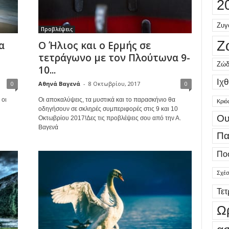
2
Ζυγ
Προβλέψεις
Ζ
α
Ο Ήλιος και ο Ερμής σε
τετράγωνο με τον Πλούτωνα 9-
Ζώδ
10...
Ιχθ
0
Αθηνά Βαγενά
-
8 Οκτωβρίου, 2017
0
 οι
Οι αποκαλύψεις, τα μυστικά και το παρασκήνιο θα
Κριό
οδηγήσουν σε σκληρές συμπεριφορές στις 9 και 10
Ου
Οκτωβρίου 2017!Δες τις προβλέψεις σου από την Α.
Βαγενά
Πα
Πο
Σχέσ
Τε
Ω