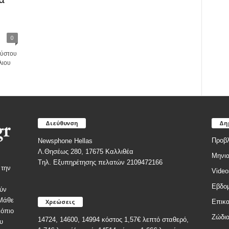
0
ούστου
λιου
Διεύθυνση
Δη
Προβλ
Newsphone Hellas
Λ.Θησέως 280, 17675 Καλλιθέα
Μηνια
Tηλ. Εξυπηρέτησης πελατών 2109472166
 την
Video
Εβδομ
ύν
 Μάθε
Χρεώσεις
Επικα
κόπιο
Ζώδι
14724, 14600, 14994 κόστος 1,57€ λεπτό σταθερό,
υ