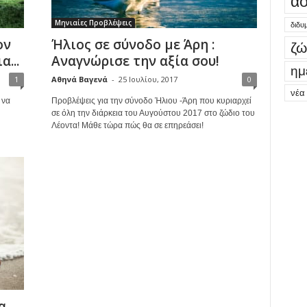
ασ
Μηνιαίες Προβλέψεις
διδυ
ον
Ήλιος σε σύνοδο με Άρη :
ζώ
α...
Αναγνώρισε την αξία σου!
ημ
1
Αθηνά Βαγενά
-
25 Ιουλίου, 2017
0
νέα
 να
Προβλέψεις για την σύνοδο Ήλιου -Άρη που κυριαρχεί
σε όλη την διάρκεια του Αυγούστου 2017 στο ζώδιο του
Λέοντα! Μάθε τώρα πώς θα σε επηρεάσει!
α