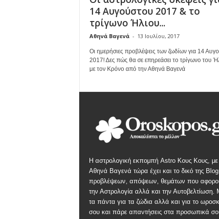
14 Αυγούστου 2017 & το
τρίγωνο Ήλιου...
Αθηνά Βαγενά
-
13 Ιουλίου, 2017
Οι ημερήσιες προβλέψεις των ζωδίων για 14 Αυγ
2017! Δες πώς θα σε επηρεάσει το τρίγωνο του Ή
με τον Κρόνο από την Αθηνά Βαγενά
Η αστρολογική εκπομπή Astro Κους Κους, με
Αθηνά Βαγενά τώρα έχει και το δικό της Blog
προβλέψεων, απόψεων, θεμάτων που αφορο
την Αστρολογία αλλά και την Αυτοβελτίωση.
τα πάντα για τα ζώδια αλλά και για το ωροσ
σου και πάρε απαντήσεις στα προσωπικά σο