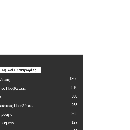
μοφιλείς Κατηγορίες
1390
έψεις
810
ίες Προβλέψεις
360
s
253
αδιαίες Προβλέψεις
209
ιρότητα
127
α Σήμερα