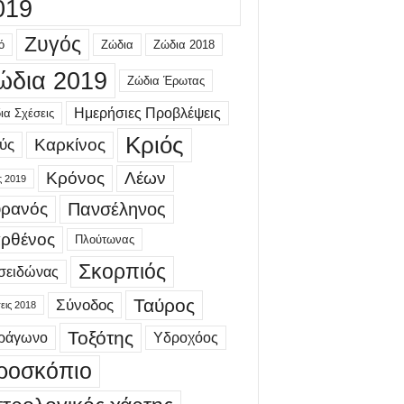
019
Ζυγός
ό
Ζώδια
Ζώδια 2018
ώδια 2019
Ζώδια Έρωτας
Ημερήσιες Προβλέψεις
ια Σχέσεις
Κριός
Καρκίνος
ύς
Κρόνος
Λέων
ς 2019
ρανός
Πανσέληνος
ρθένος
Πλούτωνας
Σκορπιός
σειδώνας
Ταύρος
Σύνοδος
εις 2018
Τοξότης
τράγωνο
Υδροχόος
ροσκόπιο