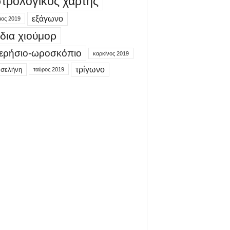
τρολογικός χάρτης
εξάγωνο
μος 2019
δια χιούμορ
ερήσιο-ωροσκόπιο
καρκίνος 2019
τρίγωνο
 σελήνη
ταύρος 2019