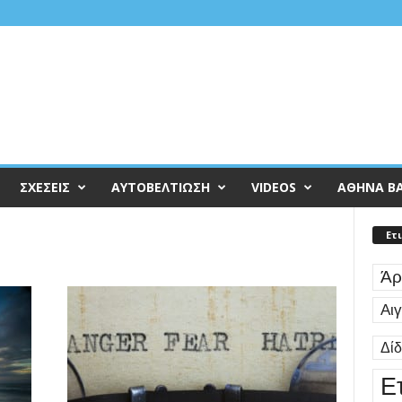
ΣΧΕΣΕΙΣ
ΑΥΤΟΒΕΛΤΙΩΣΗ
VIDEOS
ΑΘΗΝΑ Β
Ετ
Άρ
Αι
Δί
Ε