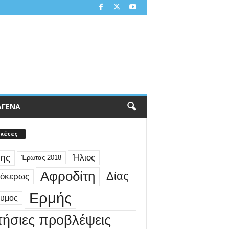
ΑΓΕΝΑ
ικέτες
ης
Ήλιος
Έρωτας 2018
Αφροδίτη
Δίας
γόκερως
Ερμής
δυμος
τήσιες προβλέψεις