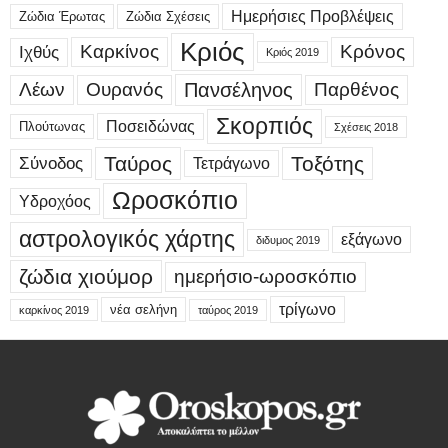
Ημερήσιες Προβλέψεις
Ζώδια Έρωτας
Ζώδια Σχέσεις
Κριός
Καρκίνος
Κρόνος
Ιχθύς
Κριός 2019
Λέων
Ουρανός
Πανσέληνος
Παρθένος
Σκορπιός
Ποσειδώνας
Πλούτωνας
Σχέσεις 2018
Ταύρος
Τοξότης
Σύνοδος
Τετράγωνο
Ωροσκόπιο
Υδροχόος
αστρολογικός χάρτης
εξάγωνο
διδυμος 2019
ζώδια χιούμορ
ημερήσιο-ωροσκόπιο
τρίγωνο
νέα σελήνη
καρκίνος 2019
ταύρος 2019