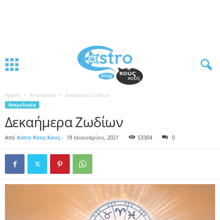
Αρχική
Αστρολογία
Δεκαήμερα Ζωδίων
Αστρολογία
Δεκαήμερα Ζωδίων
Από
Astro Κους Κους
-
18 Ιανουαρίου, 2021
53304
0