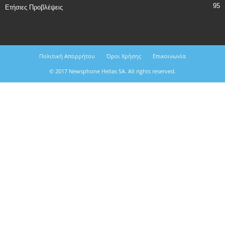
95
Ετήσιες Προβλέψεις
Πολιτική Απορρήτου
Όροι Χρήσης
Επικοινωνία
© 2017 Newsphone Hellas SA. All rights reserved.