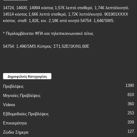
14724, 14600, 14994 κόστος 1,57€ λεπτό σταθερό, 1,74€ λεπτό/κινητό.
14514 κόστος 1,66€ λεπτό σταθερό, 1,72€ λεπτό/κινητό. 901901ΧΧΧΧ
κόστος
σταθ. 1,82€, κιν. 2,18€
από κινητό 54754: 1,64€/SMS.
* Περιλαμβάνεται ΦΠΑ και τηλεπικοινωνιακό τέλος
54754: 1,49€/SMS.Κύπρος: ΣT1,52E/1KIN1,60E
Δημοφιλείς Κατηγορίες
1390
Προβλέψεις
810
Μηνιαίες Προβλέψεις
360
Videos
253
Εβδομαδιαίες Προβλέψεις
209
Επικαιρότητα
127
Ζώδια Σήμερα