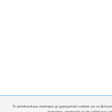
To astrokouskous.oroskopos.gr χρησιμοποιεί cookies για να βελτιώσ
συνεχίσεις, συμφωνείς με την χρήση των co