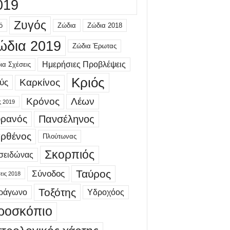
019
Ζυγός
ό
Ζώδια
Ζώδια 2018
ώδια 2019
Ζώδια Έρωτας
Ημερήσιες Προβλέψεις
ια Σχέσεις
Κριός
Καρκίνος
ύς
Κρόνος
Λέων
ς 2019
ρανός
Πανσέληνος
ρθένος
Πλούτωνας
Σκορπιός
σειδώνας
Ταύρος
Σύνοδος
εις 2018
Τοξότης
τράγωνο
Υδροχόος
ροσκόπιο