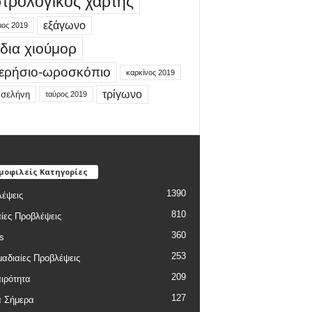
τρολογικός χάρτης
εξάγωνο
μος 2019
δια χιούμορ
ερήσιο-ωροσκόπιο
καρκίνος 2019
τρίγωνο
 σελήνη
ταύρος 2019
μοφιλείς Κατηγορίες
1390
έψεις
810
ίες Προβλέψεις
360
s
253
αδιαίες Προβλέψεις
209
ιρότητα
127
α Σήμερα