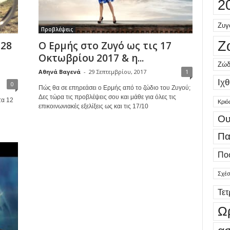
2
Ζυγ
Προβλέψεις
Ζ
 28
Ο Ερμής στο Ζυγό ως τις 17
Οκτωβρίου 2017 & η...
Ζώδ
Αθηνά Βαγενά
-
29 Σεπτεμβρίου, 2017
1
Ιχθ
0
Πώς θα σε επηρεάσει ο Ερμής από το ζώδιο του Ζυγού;
Δες τώρα τις προβλέψεις σου και μάθε για όλες τις
τα 12
Κριό
επικοινωνιακές εξελίξεις ως και τις 17/10
Ου
Πα
Πο
Σχέσ
Τε
Ω