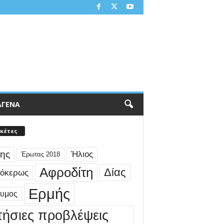
ΑΓΕΝΑ
ικέτες
ης
Ήλιος
Έρωτας 2018
Αφροδίτη
Δίας
γόκερως
Ερμής
δυμος
τήσιες προβλέψεις