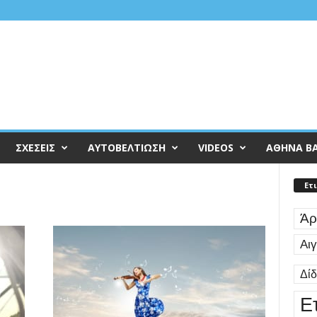
ΣΧΕΣΕΙΣ
ΑΥΤΟΒΕΛΤΙΩΣΗ
VIDEOS
ΑΘΗΝΑ Β
Ετ
Άρ
Αι
Δί
Ε