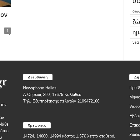
ασ
διδυ
τον
ζώ
1
ημ
νέα
Διεύθυνση
Δη
Προβλ
Newsphone Hellas
Λ.Θησέως 280, 17675 Καλλιθέα
Μηνια
Tηλ. Εξυπηρέτησης πελατών 2109472166
 την
Video
Εβδομ
ύν
 Μάθε
Χρεώσεις
Επικα
κόπιο
Ζώδι
14724, 14600, 14994 κόστος 1,57€ λεπτό σταθερό,
υ