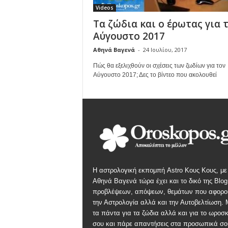
Videos
Τα ζώδια και ο έρωτας για 
Αύγουστο 2017
Αθηνά Βαγενά
-
24 Ιουλίου, 2017
Πώς θα εξελιχθούν οι σχέσεις των ζωδίων για τον
Αύγουστο 2017; Δες το βίντεο που ακολουθεί
Η αστρολογική εκπομπή Astro Κους Κους, με
Αθηνά Βαγενά τώρα έχει και το δικό της Blog
προβλέψεων, απόψεων, θεμάτων που αφορο
την Αστρολογία αλλά και την Αυτοβελτίωση.
τα πάντα για τα ζώδια αλλά και για το ωροσ
σου και πάρε απαντήσεις στα προσωπικά σο