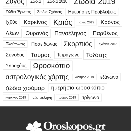
Ζώδια 2019
Ζυγός
Ζώδια
Ζώδια 2018
Ημερήσιες Προβλέψεις
Ζώδια Έρωτας
Ζώδια Σχέσεις
Κριός
Καρκίνος
Κρόνος
Ιχθύς
Κριός 2019
Λέων
Ουρανός
Πανσέληνος
Παρθένος
Σκορπιός
Ποσειδώνας
Πλούτωνας
Σχέσεις 2018
Ταύρος
Τοξότης
Σύνοδος
Τετράγωνο
Ωροσκόπιο
Υδροχόος
αστρολογικός χάρτης
εξάγωνο
διδυμος 2019
ζώδια χιούμορ
ημερήσιο-ωροσκόπιο
τρίγωνο
νέα σελήνη
καρκίνος 2019
ταύρος 2019