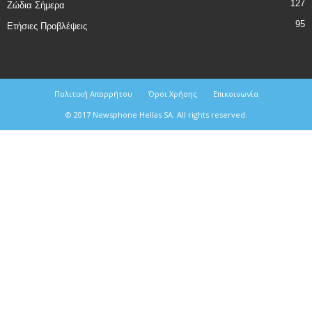
127
Ζώδια Σήμερα
95
Ετήσιες Προβλέψεις
Πολιτική Απορρήτου
Όροι Χρήσης
Επικοινωνία
© 2017 Newsphone Hellas SA. All rights reserved.