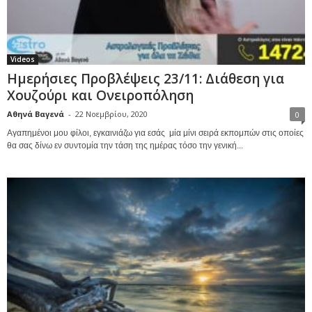
Videos
Ημερήσιες Προβλέψεις 23/11: Διάθεση για
Χουζούρι και Ονειροπόληση
Αθηνά Βαγενά
-
22 Νοεμβρίου, 2020
0
Αγαπημένοι μου φίλοι, εγκαινιάζω για εσάς μία μίνι σειρά εκπομπών στις οποίες
θα σας δίνω εν συντομία την τάση της ημέρας τόσο την γενική...