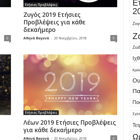
Ε
Ετήσιες Προβλέψεις
2
Ζυγός 2019 Ετήσιες
Προβλέψεις για κάθε
Ζυγ
δεκαήμερο
Ζ
0
Αθηνά Βαγενά
-
20 Νοεμβρίου, 2018
0
Ζώδ
Ιχθ
Κριό
Ου
Πα
Πο
Ετήσιες Προβλέψεις
Σχέσ
Λέων 2019 Ετήσιες Προβλέψεις
Τε
για κάθε δεκαήμερο
Ω
Αθηνά Βαγενά
-
20 Νοεμβρίου, 2018
0