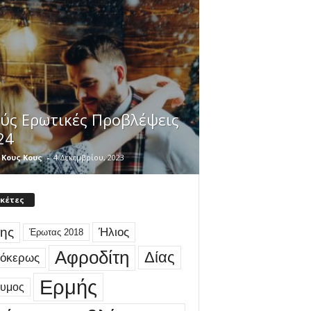
θύς Ερωτικές Προβλέψεις
24
 Κους Κους
-
4 Δεκεμβρίου, 2023
ικέτες
ης
Ήλιος
Έρωτας 2018
Αφροδίτη
Δίας
γόκερως
Ερμής
δυμος