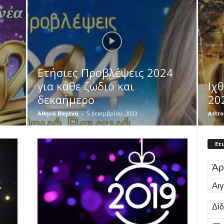
Ετήσιες Προβλέψεις 2024
για κάθε ζώδιο και
Ιχ
δεκαήμερο
20
Αθηνά Βαγενά
-
5 Δεκεμβρίου, 2023
Astro
Ετ
Άρ
Αι
Δί