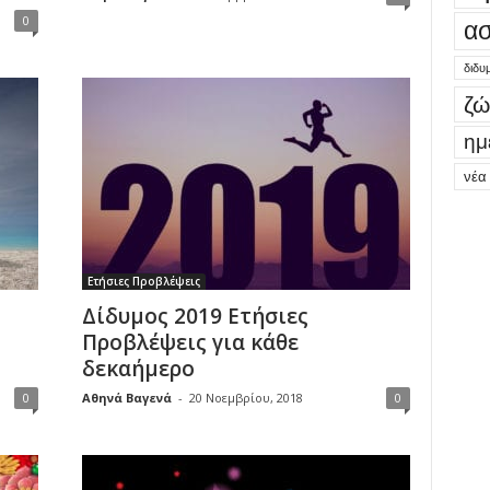
0
ασ
διδυ
ζώ
ημ
νέα
Ετήσιες Προβλέψεις
Δίδυμος 2019 Ετήσιες
Προβλέψεις για κάθε
δεκαήμερο
0
Αθηνά Βαγενά
-
20 Νοεμβρίου, 2018
0