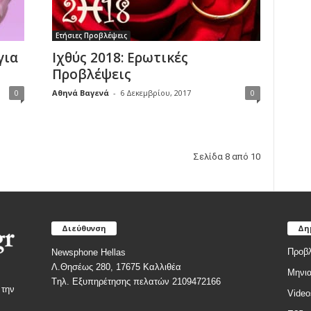
Ετήσιες Προβλέψεις
για
Ιχθύς 2018: Ερωτικές
Προβλέψεις
0
Αθηνά Βαγενά
-
6 Δεκεμβρίου, 2017
0
Σελίδα 8 από 10
Διεύθυνση
Δη
Προβλ
Newsphone Hellas
Λ.Θησέως 280, 17675 Καλλιθέα
Μηνια
Tηλ. Εξυπηρέτησης πελατών 2109472166
 την
Video