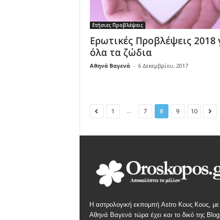
Ετήσιες Προβλέψεις
Ερωτικές Προβλέψεις 2018 
όλα τα ζώδια
Αθηνά Βαγενά
-
6 Δεκεμβρίου, 2017
...
1
7
8
9
10
Η αστρολογική εκπομπή Astro Κους Κους, με
Αθηνά Βαγενά τώρα έχει και το δικό της Blog