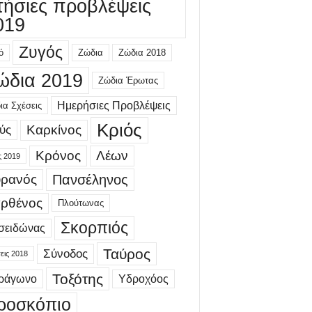
τήσιες προβλέψεις
019
Ζυγός
ό
Ζώδια
Ζώδια 2018
ώδια 2019
Ζώδια Έρωτας
Ημερήσιες Προβλέψεις
ια Σχέσεις
Κριός
Καρκίνος
ύς
Κρόνος
Λέων
ς 2019
ρανός
Πανσέληνος
ρθένος
Πλούτωνας
Σκορπιός
σειδώνας
Ταύρος
Σύνοδος
εις 2018
Τοξότης
τράγωνο
Υδροχόος
ροσκόπιο