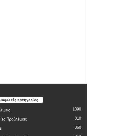
μοφιλείς Κατηγορίες
1390
έψεις
810
ίες Προβλέψεις
360
s