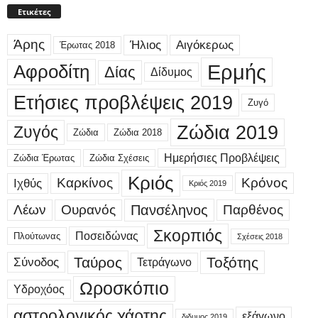
Ετικέτες
Άρης
Ήλιος
Αιγόκερως
Έρωτας 2018
Ερμής
Αφροδίτη
Δίας
Δίδυμος
Ετήσιες προβλέψεις 2019
Ζυγό
Ζώδια 2019
Ζυγός
Ζώδια
Ζώδια 2018
Ημερήσιες Προβλέψεις
Ζώδια Έρωτας
Ζώδια Σχέσεις
Κριός
Καρκίνος
Κρόνος
Ιχθύς
Κριός 2019
Λέων
Ουρανός
Πανσέληνος
Παρθένος
Σκορπιός
Ποσειδώνας
Πλούτωνας
Σχέσεις 2018
Ταύρος
Τοξότης
Σύνοδος
Τετράγωνο
Ωροσκόπιο
Υδροχόος
αστρολογικός χάρτης
εξάγωνο
διδυμος 2019