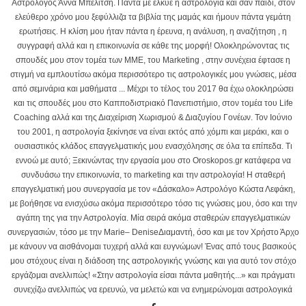
Αστρολόγος Άννα Μπελίτση. Πάντα με έλκυε η αστρολογία και σαν παιδί, στον
ελεύθερο χρόνο μου ξεφύλλιζα τα βιβλία της μαμάς και ήμουν πάντα γεμάτη
ερωτήσεις. Η κλίση μου ήταν πάντα η έρευνα, η ανάλυση, η αναζήτηση , η
συγγραφή αλλά και η επικοινωνία σε κάθε της μορφή! Ολοκληρώνοντας τις
σπουδές μου στον τομέα των ΜΜΕ, του Marketing , στην συνέχεια έφτασε η
στιγμή να εμπλουτίσω ακόμα περισσότερο τις αστρολογικές μου γνώσεις, μέσα
από σεμινάρια και μαθήματα ... Μέχρι το τέλος του 2017 θα έχω ολοκληρώσει
και τις σπουδές μου στο Καπποδιστριακό Πανεπιστήμιο, στον τομέα του Life
Coaching αλλά και της Διαχείριση Χωρισμού & Διαζυγίου Γονέων. Τον Ιούνιο
του 2001, η αστρολογία ξεκίνησε να είναι εκτός από χόμπι και μεράκι, και ο
ουσιαστικός κλάδος επαγγελματικής μου ενασχόλησης σε όλα τα επίπεδα. Τι
εννοώ με αυτό; Ξεκινώντας την εργασία μου στο Oroskopos.gr κατάφερα να
συνδυάσω την επικοινωνία, το marketing και την αστρολογία! Η σταθερή
επαγγελματική μου συνεργασία με τον «Δάσκαλο» Αστρολόγο Κώστα Λεφάκη,
με βοήθησε να ενισχύσω ακόμα περισσότερο τόσο τις γνώσεις μου, όσο και την
αγάπη της για την Αστρολογία. Μία σειρά ακόμα σταθερών επαγγελματικών
συνεργασιών, τόσο με την Marie– DeniseΔιαμαντή, όσο και με τον Χρήστο Άρχο
με κάνουν να αισθάνομαι τυχερή αλλά και ευγνώμων! Ένας από τους βασικούς
μου στόχους είναι η διάδοση της αστρολογικής γνώσης και για αυτό τον στόχο
εργάζομαι ανελλιπώς! «Στην αστρολογία είσαι πάντα μαθητής...» και πράγματι
συνεχίζω ανελλιπώς να ερευνώ, να μελετώ και να ενημερώνομαι αστρολογικά