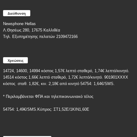
Διεύθυνση
Newsphone Hellas
Λ.Θησέως 280, 17675 Καλλιθέα
Tηλ. Εξυπηρέτησης πελατών 2109472166
Χρεώσεις
14724, 14600, 14994 κόστος 1,57€ λεπτό σταθερό, 1,74€ λεπτό/κινητό.
14514 κόστος 1,66€ λεπτό σταθερό, 1,72€ λεπτό/κινητό. 901901ΧΧΧΧ
κόστος
σταθ. 1,82€, κιν. 2,18€
από κινητό 54754: 1,64€/SMS.
* Περιλαμβάνεται ΦΠΑ και τηλεπικοινωνιακό τέλος
54754: 1,49€/SMS.Κύπρος: ΣT1,52E/1KIN1,60E