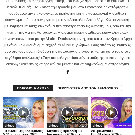
ουσιαστικός κλάδος επαγγελματικής μου ενασχόλησης σε όλα τα επίπεδα. Τι
εννοώ με αυτό; Ξεκινώντας την εργασία μου στο Oroskopos.gr κατάφερα να
συνδυάσω την επικοινωνία, το marketing και την αστρολογία! Η σταθερή
επαγγελματική μου συνεργασία με τον «Δάσκαλο» Αστρολόγο Κώστα Λεφάκη,
με βοήθησε να ενισχύσω ακόμα περισσότερο τόσο τις γνώσεις μου, όσο και την
αγάπη της για την Αστρολογία. Μία σειρά ακόμα σταθερών επαγγελματικών
συνεργασιών, τόσο με την Marie– DeniseΔιαμαντή, όσο και με τον Χρήστο Άρχο
με κάνουν να αισθάνομαι τυχερή αλλά και ευγνώμων! Ένας από τους βασικούς
μου στόχους είναι η διάδοση της αστρολογικής γνώσης και για αυτό τον στόχο
εργάζομαι ανελλιπώς! «Στην αστρολογία είσαι πάντα μαθητής...» και πράγματι
συνεχίζω ανελλιπώς να ερευνώ, να μελετώ και να ενημερώνομαι αστρολογικά
ΠΑΡΟΜΟΙΑ ΑΡΘΡΑ
ΠΕΡΙΣΣΟΤΕΡΑ ΑΠΟ ΤΟΝ ΔΗΜΙΟΥΡΓΟ
Videos
Videos
Videos
Τα ζώδια της εβδομάδας
Μηνιαίες Προβλέψεις
Αστρολογικές
5-11 Ιανουαρίου 2026
Ιανουαρίου 2026 για
Προβλέψεις 2026 για