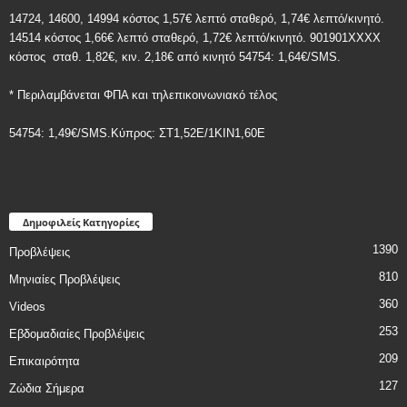
14724, 14600, 14994 κόστος 1,57€ λεπτό σταθερό, 1,74€ λεπτό/κινητό.
14514 κόστος 1,66€ λεπτό σταθερό, 1,72€ λεπτό/κινητό. 901901ΧΧΧΧ
κόστος
σταθ. 1,82€, κιν. 2,18€
από κινητό 54754: 1,64€/SMS.
* Περιλαμβάνεται ΦΠΑ και τηλεπικοινωνιακό τέλος
54754: 1,49€/SMS.Κύπρος: ΣT1,52E/1KIN1,60E
Δημοφιλείς Κατηγορίες
1390
Προβλέψεις
810
Μηνιαίες Προβλέψεις
360
Videos
253
Εβδομαδιαίες Προβλέψεις
209
Επικαιρότητα
127
Ζώδια Σήμερα