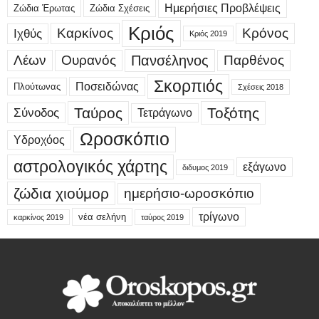
Ημερήσιες Προβλέψεις
Ζώδια Έρωτας
Ζώδια Σχέσεις
Κριός
Καρκίνος
Κρόνος
Ιχθύς
Κριός 2019
Λέων
Ουρανός
Πανσέληνος
Παρθένος
Σκορπιός
Ποσειδώνας
Πλούτωνας
Σχέσεις 2018
Ταύρος
Τοξότης
Σύνοδος
Τετράγωνο
Ωροσκόπιο
Υδροχόος
αστρολογικός χάρτης
εξάγωνο
διδυμος 2019
ζώδια χιούμορ
ημερήσιο-ωροσκόπιο
τρίγωνο
νέα σελήνη
καρκίνος 2019
ταύρος 2019