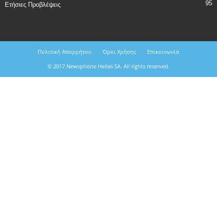
95
Ετήσιες Προβλέψεις
Πολιτική Απορρήτου
Όροι Χρήσης
Επικοινωνία
© 2017 Newsphone Hellas SA. All rights reserved.