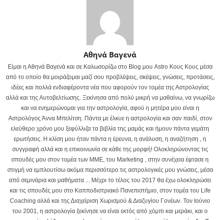
Αθηνά Βαγενά
Είμαι η Αθηνά Βαγενά και σε Καλωσορίζω στο Blog μου Astro Κους Κους μέσα
από το οποίο θα μοιράζομαι μαζί σου προβλέψεις, σκέψεις, γνώσεις, προτάσεις,
ιδέες και πολλά ενδιαφέροντα νέα που αφορούν τον τομέα της Αστρολογίας
αλλά και της Αυτοβελτίωσης. Ξεκίνησα από πολύ μικρή να μαθαίνω, να γνωρίζω
και να ενημερώνομαι για την αστρολογία, αφού η μητέρα μου είναι η
Αστρολόγος Άννα Μπελίτση. Πάντα με έλκυε η αστρολογία και σαν παιδί, στον
ελεύθερο χρόνο μου ξεφύλλιζα τα βιβλία της μαμάς και ήμουν πάντα γεμάτη
ερωτήσεις. Η κλίση μου ήταν πάντα η έρευνα, η ανάλυση, η αναζήτηση , η
συγγραφή αλλά και η επικοινωνία σε κάθε της μορφή! Ολοκληρώνοντας τις
σπουδές μου στον τομέα των ΜΜΕ, του Marketing , στην συνέχεια έφτασε η
στιγμή να εμπλουτίσω ακόμα περισσότερο τις αστρολογικές μου γνώσεις, μέσα
από σεμινάρια και μαθήματα ... Μέχρι το τέλος του 2017 θα έχω ολοκληρώσει
και τις σπουδές μου στο Καπποδιστριακό Πανεπιστήμιο, στον τομέα του Life
Coaching αλλά και της Διαχείριση Χωρισμού & Διαζυγίου Γονέων. Τον Ιούνιο
του 2001, η αστρολογία ξεκίνησε να είναι εκτός από χόμπι και μεράκι, και ο