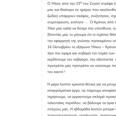
ο
Ο Ήλιος από την 23
του Ζυγού στρέφει έν
μας και ιδιαίτερα τις ημέρες που ακολουθο
ζώδιο) υπάρχουν σκέψεις, συζητήσεις, σχ
συμπόρευση, ενότητα … Ο Κρόνος από το 
Ήλιο μας καλεί να δούμε πιο υπεύθυνα, ώ
δίνοντάς μας το μήνυμα ότι οι σχέσεις 
την εφαρμογή της γνώσης προκειμένου να 
16 Οκτωβρίου το εξάγωνο Ήλιου – Κρόνου
λίγο πιο ώριμα και σοβαρά τον τομέα των
κερδίσουμε τον σεβασμό, την αξιοπιστία
προτρέπει μας προτρέπει να νιώσουμε πιο 
τον εαυτό !
Η μέρα λοιπόν κρίνεται θετική για να μπ
επαγγελματικά έργα, να πάρουμε αποφάσ
τηρήσουμε, να εργαστούμε σκληρά προκει
τελευταίας περιόδου, να βάλουμε τα όρια
στόχους μας. Η εβδομάδα λοιπόν μπορεί ν
προγραμματισμού, οργάνωσης, αναγνώρισ