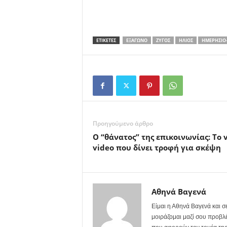
ΕΤΙΚΕΤΕΣ
ΕΞΆΓΩΝΟ
ΖΥΓΌΣ
ΉΛΙΟΣ
ΗΜΕΡΉΣΙΟ
Προηγούμενο άρθρο
Ο “θάνατος” της επικοινωνίας: Το v
video που δίνει τροφή για σκέψη
Αθηνά Βαγενά
Είμαι η Αθηνά Βαγενά και 
μοιράζομαι μαζί σου προβλέ