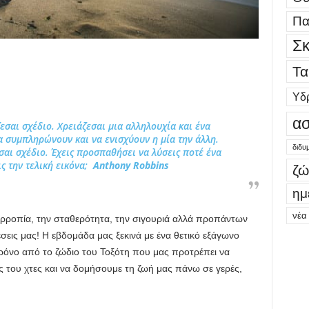
Πα
Σκ
Τα
Υδ
ασ
ζεσαι σχέδιο. Χρειάζεσαι μια αλληλουχία και ένα
α συμπληρώνουν και να ενισχύουν η μία την άλλη.
διδυ
εσαι σχέδιο. Έχεις προσπαθήσει να λύσεις ποτέ ένα
ς την τελική εικόνα;
Anthony Robbins
ζώ
ημ
νέα
σορροπία, την σταθερότητα, την σιγουριά αλλά προπάντων
έσεις μας! Η εβδομάδα μας ξεκινά με ένα θετικό εξάγωνο
ρόνο από το ζώδιο του Τοξότη που μας προτρέπει να
εις του χτες και να δομήσουμε τη ζωή μας πάνω σε γερές,