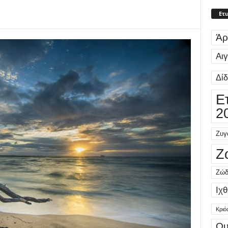
Ετι
Άρ
Αι
Δί
Ε
2
Ζυγ
Ζ
Ζώδ
Ιχθ
Κριό
Ου