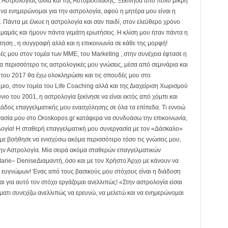
 Αστρολογίας αλλά και της Αυτοβελτίωσης. Ξεκίνησα από πολύ μικρή
 να ενημερώνομαι για την αστρολογία, αφού η μητέρα μου είναι η
Πάντα με έλκυε η αστρολογία και σαν παιδί, στον ελεύθερο χρόνο
ς μαμάς και ήμουν πάντα γεμάτη ερωτήσεις. Η κλίση μου ήταν πάντα η
τηση , η συγγραφή αλλά και η επικοινωνία σε κάθε της μορφή!
ς μου στον τομέα των ΜΜΕ, του Marketing , στην συνέχεια έφτασε η
 περισσότερο τις αστρολογικές μου γνώσεις, μέσα από σεμινάρια και
ς του 2017 θα έχω ολοκληρώσει και τις σπουδές μου στο
ιο, στον τομέα του Life Coaching αλλά και της Διαχείριση Χωρισμού
νιο του 2001, η αστρολογία ξεκίνησε να είναι εκτός από χόμπι και
κλάδος επαγγελματικής μου ενασχόλησης σε όλα τα επίπεδα. Τι εννοώ
γασία μου στο Oroskopos.gr κατάφερα να συνδυάσω την επικοινωνία,
ολογία! Η σταθερή επαγγελματική μου συνεργασία με τον «Δάσκαλο»
ε βοήθησε να ενισχύσω ακόμα περισσότερο τόσο τις γνώσεις μου,
την Αστρολογία. Μία σειρά ακόμα σταθερών επαγγελματικών
arie– DeniseΔιαμαντή, όσο και με τον Χρήστο Άρχο με κάνουν να
ι ευγνώμων! Ένας από τους βασικούς μου στόχους είναι η διάδοση
ι για αυτό τον στόχο εργάζομαι ανελλιπώς! «Στην αστρολογία είσαι
ματι συνεχίζω ανελλιπώς να ερευνώ, να μελετώ και να ενημερώνομαι