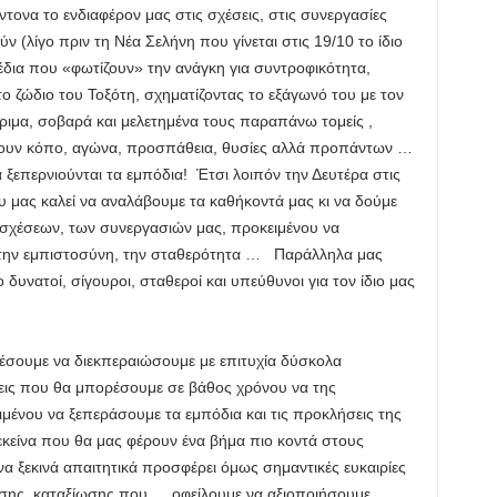
τονα το ενδιαφέρον μας στις σχέσεις, στις συνεργασίες
ύν (λίγο πριν τη Νέα Σελήνη που γίνεται στις 19/10 το ίδιο
έδια που «φωτίζουν» την ανάγκη για συντροφικότητα,
ζώδιο του Τοξότη, σχηματίζοντας το εξάγωνό του με τον
ριμα, σοβαρά και μελετημένα τους παραπάνω τομείς ,
θέλουν κόπο, αγώνα, προσπάθεια, θυσίες αλλά προπάντων …
ξεπερνιούνται τα εμπόδια! Έτσι λοιπόν την Δευτέρα στις
 μας καλεί να αναλάβουμε τα καθήκοντά μας κι να δούμε
 σχέσεων, των συνεργασιών μας, προκειμένου να
, την εμπιστοσύνη, την σταθερότητα … Παράλληλα μας
δυνατοί, σίγουροι, σταθεροί και υπεύθυνοι για τον ίδιο μας
ορέσουμε να διεκπεραιώσουμε με επιτυχία δύσκολα
εις που θα μπορέσουμε σε βάθος χρόνου να της
μένου να ξεπεράσουμε τα εμπόδια και τις προκλήσεις της
 εκείνα που θα μας φέρουν ένα βήμα πιο κοντά στους
α ξεκινά απαιτητικά προσφέρει όμως σημαντικές ευκαιρίες
ης, καταξίωσης που … οφείλουμε να αξιοποιήσουμε