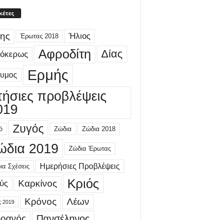
κέτες
ης
Ήλιος
Έρωτας 2018
Αφροδίτη
Δίας
γόκερως
Ερμής
δυμος
τήσιες προβλέψεις
019
Ζυγός
ό
Ζώδια
Ζώδια 2018
ώδια 2019
Ζώδια Έρωτας
Ημερήσιες Προβλέψεις
ια Σχέσεις
Κριός
Καρκίνος
ύς
Κρόνος
Λέων
ς 2019
ρανός
Πανσέληνος