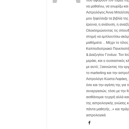
που αφορούν τον τομέα της
να μαθαίνω, να γνωρίζω και
Αστρολόγος Άννα Μπελίτση. 
μου ξεφύλλιζα τα βιβλία τη
έρευνα, η ανάλυση, η αναζή
Ολοκληρώνοντας τις σπουδέ
στιγμή να εμπλουτίσω ακόμα
μαθήματα ... Μέχρι το τέλο
Καπποδιστριακό Πανεπιστήμ
& Διαζυγίου Γονέων. Τον Ιού
μεράκι, και ο ουσιαστικός 
με αυτό; Ξεκινώντας την ερ
το marketing και την αστρ
Αστρολόγο Κώστα Λεφάκη, μ
όσο και την αγάπη της για 
συνεργασιών, τόσο με την M
αισθάνομαι τυχερή αλλά κα
της αστρολογικής γνώσης κα
πάντα μαθητής...» και πράγ
αστρολογικά