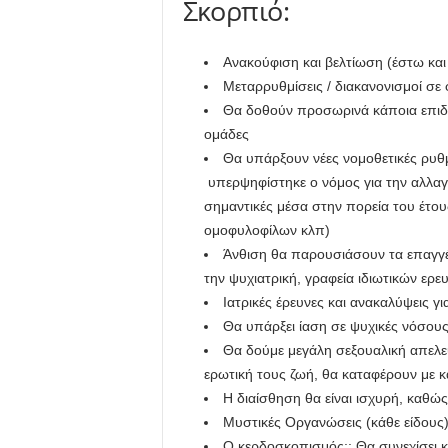
Σκορπιό:
Ανακούφιση και βελτίωση (έστω και
Μεταρρυθμίσεις / διακανονισμοί σε 
Θα δοθούν προσωρινά κάποια επιδόμ
ομάδες
Θα υπάρξουν νέες νομοθετικές ρυθμ
υπερψηφίστηκε ο νόμος για την αλλαγή 
σημαντικές μέσα στην πορεία του έτο
ομοφυλοφίλων κλπ)
Άνθιση θα παρουσιάσουν τα επαγγέλ
την ψυχιατρική, γραφεία ιδιωτικών ερε
Ιατρικές έρευνες και ανακαλύψεις 
Θα υπάρξει ίαση σε ψυχικές νόσους
Θα δούμε μεγάλη σεξουαλική απελε
ερωτική τους ζωή, θα καταφέρουν με 
Η διαίσθηση θα είναι ισχυρή, καθώς
Μυστικές Οργανώσεις (κάθε είδους)
Ο κερδοσκοπισμός;; Θα συνεχίσει κα