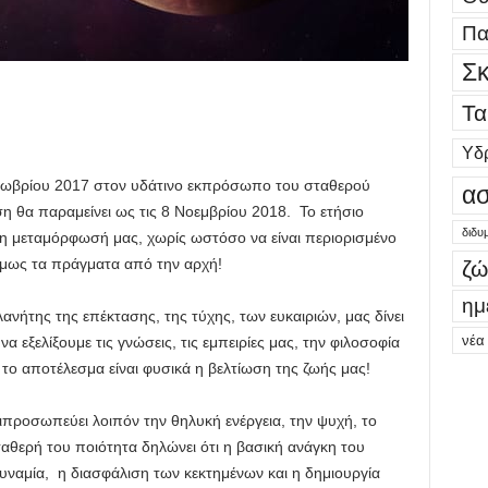
Πα
Σκ
Τα
Υδ
κτωβρίου 2017 στον υδάτινο εκπρόσωπο του σταθερού
ασ
ση θα παραμείνει ως τις 8 Νοεμβρίου 2018. Το ετήσιο
διδυ
ήρη μεταμόρφωσή μας, χωρίς ωστόσο να είναι περιορισμένο
όμως τα πράγματα από την αρχή!
ζώ
ημ
ανήτης της επέκτασης, της τύχης, των ευκαιριών, μας δίνει
νέα
 εξελίξουμε τις γνώσεις, τις εμπειρίες μας, την φιλοσοφία
 το αποτέλεσμα είναι φυσικά η βελτίωση της ζωής μας!
τιπροσωπεύει λοιπόν την θηλυκή ενέργεια, την ψυχή, το
αθερή του ποιότητα δηλώνει ότι η βασική ανάγκη του
οδυναμία, η διασφάλιση των κεκτημένων και η δημιουργία