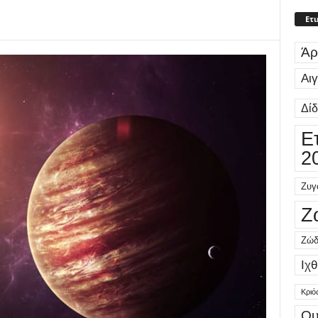
Ετι
Άρ
Αι
Δί
Ε
2
Ζυγ
Ζ
Ζώδ
Ιχθ
Κριό
Ου