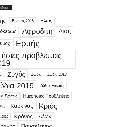
κέτες
ης
Ήλιος
Έρωτας 2018
Αφροδίτη
Δίας
γόκερως
Ερμής
δυμος
τήσιες προβλέψεις
019
Ζυγός
ό
Ζώδια
Ζώδια 2018
ώδια 2019
Ζώδια Έρωτας
Ημερήσιες Προβλέψεις
ια Σχέσεις
Κριός
Καρκίνος
ύς
Κρόνος
Λέων
ς 2019
ρανός
Πανσέληνος