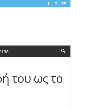
ΓΕΝΑ
οή του ως το