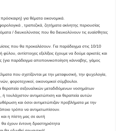
 πρόσκαιρη) για θέματα οικονομικά.
φορολογικά , τραπεζικά, ζητήματα ακίνητης περιουσίας
ατα / διευκολύνσεις που θα διευκολύνουν τις ευαίσθητες
ίσεις που θα προκαλέσουν. Για παράδειγμα στις 10/10
φύλου, αντίστοιχες εξελίξεις έχουμε να δούμε αρκετές και
υς (για παράδειγμα αποποινικοποίηση κάνναβης, γάμος
ματα που σχετίζονται με την μεταφυσική, την ψυχολογία,
υνών, φοροτεχνικοί, οικονομικοί σύμβουλοι.
για θεραπεία σεξουαλικών μεταδιδόμενων νοσημάτων
, ή τουλάχιστον αντιμετώπιση και θεραπεία αυτών
υθέρωση και όσοι αντιμετώπιζαν προβλήματα με την
κάποιο τρόπο να αντιμετωπίσουν.
 και η πίστη μας σε αυτή
 θα έχουν έντονη δραστηριότητα
ι θα οξυνθεί σημαντικά!