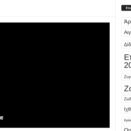
Ετι
Άρ
Αι
Δί
Ε
2
Ζυγ
Ζ
Ζώδ
Ιχθ
Κριό
Ου