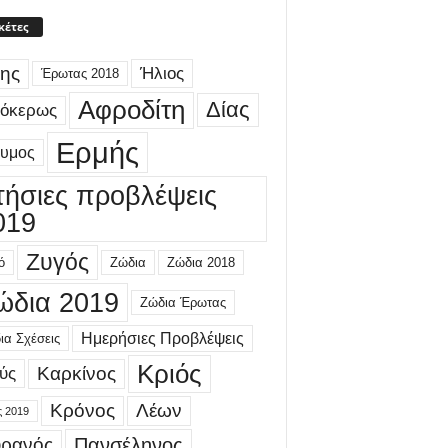
κέτες
ης
Ήλιος
Έρωτας 2018
Αφροδίτη
Δίας
γόκερως
Ερμής
δυμος
τήσιες προβλέψεις
019
Ζυγός
ό
Ζώδια
Ζώδια 2018
ώδια 2019
Ζώδια Έρωτας
Ημερήσιες Προβλέψεις
ια Σχέσεις
Κριός
Καρκίνος
ύς
Κρόνος
Λέων
ς 2019
ρανός
Πανσέληνος