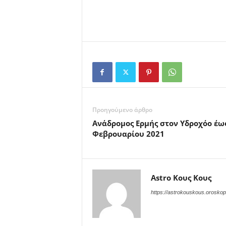
Προηγούμενο άρθρο
Ανάδρομος Ερμής στον Υδροχόο έω
Φεβρουαρίου 2021
Astro Κους Κους
https://astrokouskous.oroskop