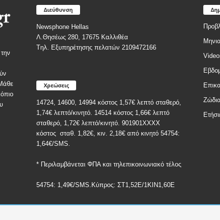
Διεύθυνση
Δημ
Προβλ
Newsphone Hellas
Λ.Θησέως 280, 17675 Καλλιθέα
Μηνια
Tηλ. Εξυπηρέτησης πελατών 2109472166
 την
Video
Εβδομ
ύν
 Μάθε
Χρεώσεις
Επικα
κόπιο
Ζώδι
14724, 14600, 14994 κόστος 1,57€ λεπτό σταθερό,
υ
1,74€ λεπτό/κινητό. 14514 κόστος 1,66€ λεπτό
Ετήσι
σταθερό, 1,72€ λεπτό/κινητό. 901901ΧΧΧΧ
κόστος
σταθ. 1,82€, κιν. 2,18€
από κινητό 54754:
1,64€/SMS.
* Περιλαμβάνεται ΦΠΑ και τηλεπικοινωνιακό τέλος
54754: 1,49€/SMS.Κύπρος: ΣT1,52E/1KIN1,60E