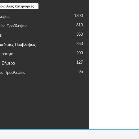
οφιλείς Κατηγορίες
1390
έψεις
810
ίες Προβλέψεις
360
s
253
αδιαίες Προβλέψεις
209
ιρότητα
127
α Σήμερα
95
ες Προβλέψεις