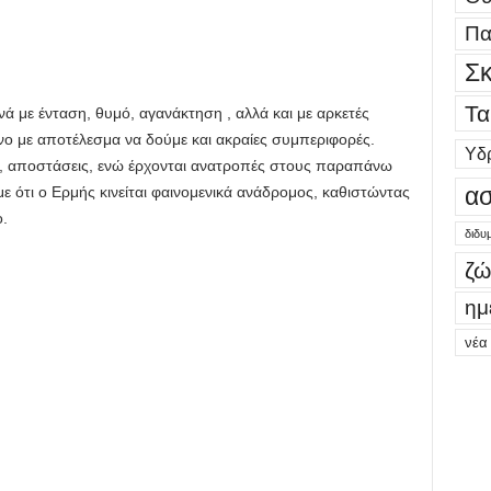
Πα
Σκ
Τα
 με ένταση, θυμό, αγανάκτηση , αλλά και με αρκετές
ινο με αποτέλεσμα να δούμε και ακραίες συμπεριφορές.
Υδ
ά, αποστάσεις, ενώ έρχονται ανατροπές στους παραπάνω
ασ
ε ότι ο Ερμής κινείται φαινομενικά ανάδρομος, καθιστώντας
ο.
διδυ
ζώ
ημ
νέα