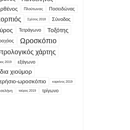
ρθένος
Ποσειδώνας
Πλούτωνας
ορπιός
Σύνοδος
Σχέσεις 2018
ύρος
Τοξότης
Τετράγωνο
Ωροσκόπιο
ροχόος
τρολογικός χάρτης
εξάγωνο
μος 2019
δια χιούμορ
ερήσιο-ωροσκόπιο
καρκίνος 2019
τρίγωνο
 σελήνη
ταύρος 2019