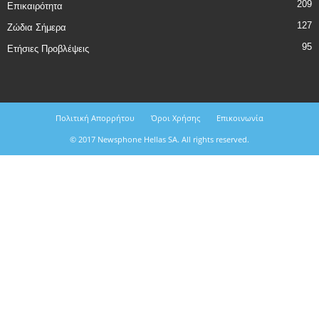
209
Επικαιρότητα
127
Ζώδια Σήμερα
95
Ετήσιες Προβλέψεις
Πολιτική Απορρήτου
Όροι Χρήσης
Επικοινωνία
© 2017 Newsphone Hellas SA. All rights reserved.