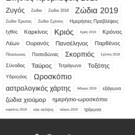
Ζώδια 2019
Ζυγός
Ζώδια
Ζώδια 2018
Ημερήσιες Προβλέψεις
Ζώδια Έρωτας
Ζώδια Σχέσεις
Κριός
Καρκίνος
Κρόνος
Ιχθύς
Κριός 2019
Λέων
Ουρανός
Πανσέληνος
Παρθένος
Σκορπιός
Ποσειδώνας
Πλούτωνας
Σχέσεις 2018
Ταύρος
Τοξότης
Σύνοδος
Τετράγωνο
Ωροσκόπιο
Υδροχόος
αστρολογικός χάρτης
εξάγωνο
διδυμος 2019
ζώδια χιούμορ
ημερήσιο-ωροσκόπιο
τρίγωνο
νέα σελήνη
καρκίνος 2019
ταύρος 2019