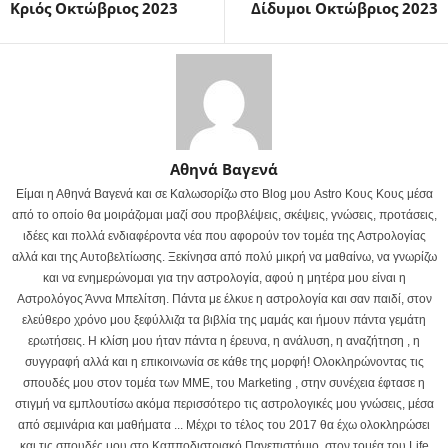
Κριός Οκτώβριος 2023
Δίδυμοι Οκτώβριος 2023
Αθηνά Βαγενά
Είμαι η Αθηνά Βαγενά και σε Καλωσορίζω στο Blog μου Astro Κους Κους μέσα
από το οποίο θα μοιράζομαι μαζί σου προβλέψεις, σκέψεις, γνώσεις, προτάσεις,
ιδέες και πολλά ενδιαφέροντα νέα που αφορούν τον τομέα της Αστρολογίας
αλλά και της Αυτοβελτίωσης. Ξεκίνησα από πολύ μικρή να μαθαίνω, να γνωρίζω
και να ενημερώνομαι για την αστρολογία, αφού η μητέρα μου είναι η
Αστρολόγος Άννα Μπελίτση. Πάντα με έλκυε η αστρολογία και σαν παιδί, στον
ελεύθερο χρόνο μου ξεφύλλιζα τα βιβλία της μαμάς και ήμουν πάντα γεμάτη
ερωτήσεις. Η κλίση μου ήταν πάντα η έρευνα, η ανάλυση, η αναζήτηση , η
συγγραφή αλλά και η επικοινωνία σε κάθε της μορφή! Ολοκληρώνοντας τις
σπουδές μου στον τομέα των ΜΜΕ, του Marketing , στην συνέχεια έφτασε η
στιγμή να εμπλουτίσω ακόμα περισσότερο τις αστρολογικές μου γνώσεις, μέσα
από σεμινάρια και μαθήματα ... Μέχρι το τέλος του 2017 θα έχω ολοκληρώσει
και τις σπουδές μου στο Καπποδιστριακό Πανεπιστήμιο, στον τομέα του Life