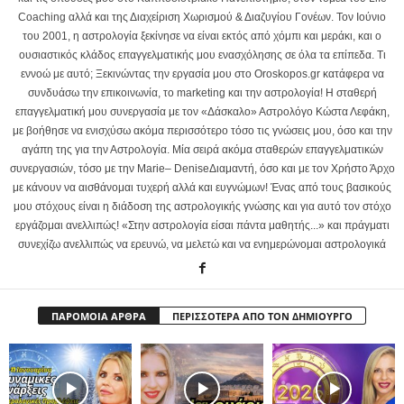
Coaching αλλά και της Διαχείριση Χωρισμού & Διαζυγίου Γονέων. Τον Ιούνιο
του 2001, η αστρολογία ξεκίνησε να είναι εκτός από χόμπι και μεράκι, και ο
ουσιαστικός κλάδος επαγγελματικής μου ενασχόλησης σε όλα τα επίπεδα. Τι
εννοώ με αυτό; Ξεκινώντας την εργασία μου στο Oroskopos.gr κατάφερα να
συνδυάσω την επικοινωνία, το marketing και την αστρολογία! Η σταθερή
επαγγελματική μου συνεργασία με τον «Δάσκαλο» Αστρολόγο Κώστα Λεφάκη,
με βοήθησε να ενισχύσω ακόμα περισσότερο τόσο τις γνώσεις μου, όσο και την
αγάπη της για την Αστρολογία. Μία σειρά ακόμα σταθερών επαγγελματικών
συνεργασιών, τόσο με την Marie– DeniseΔιαμαντή, όσο και με τον Χρήστο Άρχο
με κάνουν να αισθάνομαι τυχερή αλλά και ευγνώμων! Ένας από τους βασικούς
μου στόχους είναι η διάδοση της αστρολογικής γνώσης και για αυτό τον στόχο
εργάζομαι ανελλιπώς! «Στην αστρολογία είσαι πάντα μαθητής...» και πράγματι
συνεχίζω ανελλιπώς να ερευνώ, να μελετώ και να ενημερώνομαι αστρολογικά
ΠΑΡΟΜΟΙΑ ΑΡΘΡΑ
ΠΕΡΙΣΣΟΤΕΡΑ ΑΠΟ ΤΟΝ ΔΗΜΙΟΥΡΓΟ