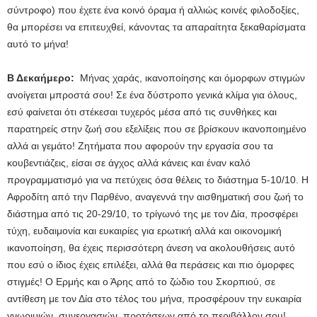
σύντροφο) που έχετε ένα κοινό όραμα ή αλλιώς κοινές φιλοδοξίες,
θα μπορέσει να επιτευχθεί, κάνοντας τα απαραίτητα ξεκαθαρίσματα
αυτό το μήνα!
Β Δεκαήμερο:
Μήνας χαράς, ικανοποίησης και όμορφων στιγμών
ανοίγεται μπροστά σου! Σε ένα δύστροπο γενικά κλίμα για όλους,
εσύ φαίνεται ότι στέκεσαι τυχερός μέσα από τις συνθήκες και
παρατηρείς στην ζωή σου εξελίξεις που σε βρίσκουν ικανοποιημένο
αλλά αι γεμάτο! Ζητήματα που αφορούν την εργασία σου τα
κουβεντιάζεις, είσαι σε άγχος αλλά κάνεις και έναν καλό
προγραμματισμό για να πετύχεις όσα θέλεις το διάστημα 5-10/10. Η
Αφροδίτη από την Παρθένο, αναγεννά την αισθηματική σου ζωή το
διάστημα από τις 20-29/10, το τρίγωνό της με τον Δία, προσφέρει
τύχη, ευδαιμονία και ευκαιρίες για ερωτική αλλά και οικονομική
ικανοποίηση, θα έχεις περισσότερη άνεση να ακολουθήσεις αυτό
που εσύ ο ίδιος έχεις επιλέξει, αλλά θα περάσεις και πιο όμορφες
στιγμές! Ο Ερμής και ο Άρης από το ζώδιο του Σκορπιού, σε
αντίθεση με τον Δία στο τέλος του μήνα, προσφέρουν την ευκαιρία
γνωριμιών, συνεργασιών, προτάσεων από το περιβάλλον σου!