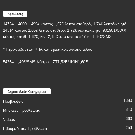
Χρεώσεις
14724, 14600, 14994 κόστος 1,57€ λεπτό σταθερό, 1,74€ λεπτό/κινητό.
14514 κόστος 1,66€ λεπτό σταθερό, 1,72€ λεπτό/κινητό. 901901ΧΧΧΧ
κόστος
σταθ. 1,82€, κιν. 2,18€
από κινητό 54754: 1,64€/SMS.
* Περιλαμβάνεται ΦΠΑ και τηλεπικοινωνιακό τέλος
54754: 1,49€/SMS.Κύπρος: ΣT1,52E/1KIN1,60E
Δημοφιλείς Κατηγορίες
1390
Προβλέψεις
810
Μηνιαίες Προβλέψεις
360
Videos
253
Εβδομαδιαίες Προβλέψεις