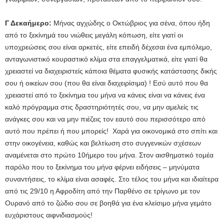
Γ Δεκαήμερο:
Μήνας αγχώδης ο Οκτώβριος για σένα, όπου ήδη
από το ξεκίνημά του νιώθεις μεγάλη κόπωση, είτε γιατί οι
υποχρεώσεις σου είναι αρκετές, είτε επειδή δέχεσαι ένα εμπόλεμο,
ανταγωνιστικό κουραστικό κλίμα στα επαγγελματικά, είτε γιατί θα
χρειαστεί να διαχειριστείς κάποια θέματα φυσικής κατάστασης δικής
σου ή οικείων σου (που θα είναι διαχειρίσιμα) ! Εσύ αυτό που θα
χρειαστεί από το ξεκίνημα του μήνα να κάνεις είναι να κάνεις ένα
καλό πρόγραμμα στις δραστηριότητές σου, να μην αμελείς τις
ανάγκες σου και να μην πιέζεις τον εαυτό σου περισσότερο από
αυτό που πρέπει ή που μπορείς! Χαρά για οικονομικά στο σπίτι και
στην οικογένεια, καθώς και βελτίωση στο συγγενικών σχέσεων
αναμένεται στο πρώτο 10ήμερο του μήνα. Στον αισθηματικό τομέα
παρόλο που το ξεκίνημα του μήνα φέρνει ειδήσεις – μηνύματα
συναντήσεις, το κλίμα είναι ασαφές. Στο τέλος του μήνα και ιδιαίτερα
από τις 29/10 η Αφροδίτη από την Παρθένο σε τρίγωνο με τον
Ουρανό από το ζώδιο σου σε βοηθά για ένα κλείσιμο μήνα γεμάτο
ευχάριστους αιφνιδιασμούς!