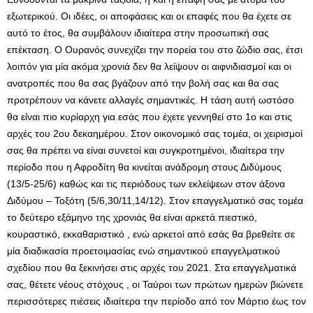
εξωτερικού. Οι ιδέες, οι αποφάσεις και οι επαφές που θα έχετε σε
αυτό το έτος, θα συμβάλουν ιδιαίτερα στην προσωπική σας
επέκταση. Ο Ουρανός συνεχίζει την πορεία του στο ζώδιο σας, έτσι
λοιπόν για μία ακόμα χρονιά δεν θα λείψουν οι αιφνιδιασμοί και οι
ανατροπές που θα σας βγάζουν από την βολή σας και θα σας
προτρέπουν να κάνετε αλλαγές σημαντικές. Η τάση αυτή ωστόσο
θα είναι πιο κυρίαρχη για εσάς που έχετε γεννηθεί στο 1ο και στις
αρχές του 2ου δεκαημέρου. Στον οικονομικό σας τομέα, οι χειρισμοί
σας θα πρέπει να είναι συνετοί και συγκροτημένοι, ιδιαίτερα την
περίοδο που η Αφροδίτη θα κινείται ανάδρομη στους Διδύμους
(13/5-25/6) καθώς και τις περιόδους των εκλείψεων στον άξονα
Διδύμου – Τοξότη (5/6,30/11,14/12). Στον επαγγελματικό σας τομέα
το δεύτερο εξάμηνο της χρονιάς θα είναι αρκετά πιεστικό,
κουραστικό, εκκαθαριστικό , ενώ αρκετοί από εσάς θα βρεθείτε σε
μία διαδικασία προετοιμασίας ενώ σημαντικού επαγγελματικού
σχεδίου που θα ξεκινήσει στις αρχές του 2021. Στα επαγγελματικά
σας, θέτετε νέους στόχους , οι Ταύροι των πρώτων ημερών βιώνετε
περισσότερες πιέσεις ιδιαίτερα την περίοδο από τον Μάρτιο έως τον