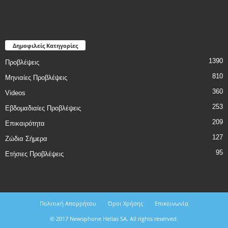
Δημοφιλείς Κατηγορίες
1390
Προβλέψεις
810
Μηνιαίες Προβλέψεις
360
Videos
253
Εβδομαδιαίες Προβλέψεις
209
Επικαιρότητα
127
Ζώδια Σήμερα
95
Ετήσιες Προβλέψεις
Πολιτική Απορρήτου
Όροι Χρήσης
Επικοινωνία
© 2017 Newsphone Hellas SA. All rights reserved.