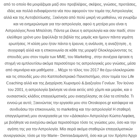
από το οποίο θα μοιράζομαι μαζί σου προβλέψεις, σκέψεις, γνώσεις, προτάσεις,
ιδέες και πολλά ενδιαφέροντα νέα που αφορούν τον τομέα της Αστρολογίας
αλλά και της Αυτοβελτίωσης. Ξεκίνησα από πολύ μικρή να μαθαίνω, να γνωρίζω
και να ενημερώνομαι για την αστρολογία, αφού η μητέρα μου είναι η
Αστρολόγος Άννα Μπελίτση. Πάντα με έλκυε η αστρολογία και σαν παιδί, στον
ελεύθερο χρόνο μου ξεφύλλιζα τα βιβλία της μαμάς και ήμουν πάντα γεμάτη
ερωτήσεις. Η κλίση μου ήταν πάντα η έρευνα, η ανάλυση, η αναζήτηση , η
συγγραφή αλλά και η επικοινωνία σε κάθε της μορφή! Ολοκληρώνοντας τις
σπουδές μου στον τομέα των ΜΜΕ, του Marketing , στην συνέχεια έφτασε η
στιγμή να εμπλουτίσω ακόμα περισσότερο τις αστρολογικές μου γνώσεις, μέσα
από σεμινάρια και μαθήματα ... Μέχρι το τέλος του 2017 θα έχω ολοκληρώσει
και τις σπουδές μου στο Καπποδιστριακό Πανεπιστήμιο, στον τομέα του Life
Coaching αλλά και της Διαχείριση Χωρισμού & Διαζυγίου Γονέων. Τον Ιούνιο
του 2001, η αστρολογία ξεκίνησε να είναι εκτός από χόμπι και μεράκι, και ο
ουσιαστικός κλάδος επαγγελματικής μου ενασχόλησης σε όλα τα επίπεδα. Τι
εννοώ με αυτό; Ξεκινώντας την εργασία μου στο Oroskopos.gr κατάφερα να
συνδυάσω την επικοινωνία, το marketing και την αστρολογία! Η σταθερή
επαγγελματική μου συνεργασία με τον «Δάσκαλο» Αστρολόγο Κώστα Λεφάκη,
με βοήθησε να ενισχύσω ακόμα περισσότερο τόσο τις γνώσεις μου, όσο και την
αγάπη της για την Αστρολογία. Μία σειρά ακόμα σταθερών επαγγελματικών
συνεργασιών, τόσο με την Marie– DeniseΔιαμαντή, όσο και με τον Χρήστο Άρχο