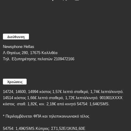
Διεύθυνση
Newsphone Hellas
Λ.Θησέως 280, 17675 Καλλιθέα
Tηλ. Εξυπηρέτησης πελατών 2109472166
Χρεώσεις
14724, 14600, 14994 κόστος 1,57€ λεπτό σταθερό, 1,74€ λεπτό/κινητό.
14514 κόστος 1,66€ λεπτό σταθερό, 1,72€ λεπτό/κινητό. 901901ΧΧΧΧ
κόστος
σταθ. 1,82€, κιν. 2,18€
από κινητό 54754: 1,64€/SMS.
* Περιλαμβάνεται ΦΠΑ και τηλεπικοινωνιακό τέλος
54754: 1,49€/SMS.Κύπρος: ΣT1,52E/1KIN1,60E