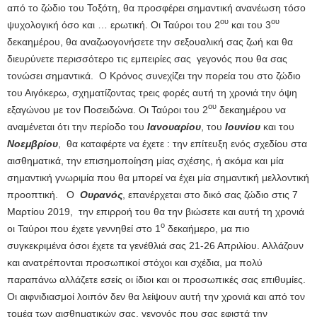
από το ζώδιο του Τοξότη, θα προσφέρει σημαντική ανανέωση τόσο
ου
ου
ψυχολογική όσο και … ερωτική. Οι Ταύροι του 2
και του 3
δεκαημέρου, θα αναζωογονήσετε την σεξουαλική σας ζωή και θα
διευρύνετε περισσότερο τις εμπειρίες σας γεγονός που θα σας
τονώσει σημαντικά. Ο Κρόνος συνεχίζει την πορεία του στο ζώδιο
του Αιγόκερω, σχηματίζοντας τρεις φορές αυτή τη χρονιά την όψη
ου
εξαγώνου με τον Ποσειδώνα. Οι Ταύροι του 2
δεκαημέρου να
αναμένεται ότι την περίοδο του
Ιανουαρίου
, του
Ιουνίου
και του
Νοεμβρίου
, θα καταφέρτε να έχετε : την επίτευξη ενός σχεδίου στα
αισθηματικά, την επισημοποίηση μίας σχέσης, ή ακόμα και μία
σημαντική γνωριμία που θα μπορεί να έχει μία σημαντική μελλοντική
προοπτική. Ο
Ουρανός
, επανέρχεται στο δικό σας ζώδιο στις 7
Μαρτίου 2019, την επιρροή του θα την βιώσετε και αυτή τη χρονιά
ο
οι Ταύροι που έχετε γεννηθεί στο 1
δεκαήμερο, μα πιο
συγκεκριμένα όσοι έχετε τα γενέθλιά σας 21-26 Απριλίου. Αλλάζουν
και ανατρέπονται προσωπικοί στόχοι και σχέδια, μα πολύ
παραπάνω αλλάζετε εσείς οι ίδιοι και οι προσωπικές σας επιθυμίες.
Οι αιφνιδιασμοί λοιπόν δεν θα λείψουν αυτή την χρονιά και από τον
τομέα των αισθηματικών σας, γεγονός που σας εφιστά την