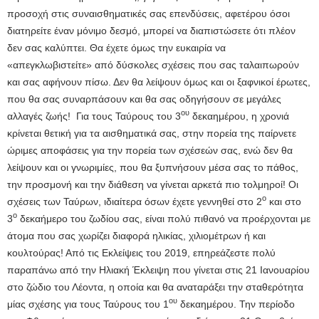
προσοχή στις συναισθηματικές σας επενδύσεις, αφετέρου όσοι
διατηρείτε έναν μόνιμο δεσμό, μπορεί να διαπιστώσετε ότι πλέον
δεν σας καλύπτει. Θα έχετε όμως την ευκαιρία να
«απεγκλωβιστείτε» από δύσκολες σχέσεις που σας ταλαιπωρούν
και σας αφήνουν πίσω. Δεν θα λείψουν όμως και οι ξαφνικοί έρωτες,
που θα σας συναρπάσουν και θα σας οδηγήσουν σε μεγάλες
ου
αλλαγές ζωής! Για τους Ταύρους του 3
δεκαημέρου, η χρονιά
κρίνεται θετική για τα αισθηματικά σας, στην πορεία της παίρνετε
ώριμες αποφάσεις για την πορεία των σχέσεών σας, ενώ δεν θα
λείψουν και οι γνωριμίες, που θα ξυπνήσουν μέσα σας το πάθος,
την προσμονή και την διάθεση να γίνεται αρκετά πιο τολμηροί! Οι
ο
σχέσεις των Ταύρων, ιδιαίτερα όσων έχετε γεννηθεί στο 2
και στο
ο
3
δεκαήμερο του ζωδίου σας, είναι πολύ πιθανό να προέρχονται με
άτομα που σας χωρίζει διαφορά ηλικίας, χιλιομέτρων ή και
κουλτούρας! Από τις Εκλείψεις του 2019, επηρεάζεστε πολύ
παραπάνω από την Ηλιακή Έκλειψη που γίνεται στις 21 Ιανουαρίου
στο ζώδιο του Λέοντα, η οποία και θα αναταράξει την σταθερότητα
ου
μίας σχέσης για τους Ταύρους του 1
δεκαημέρου. Την περίοδο