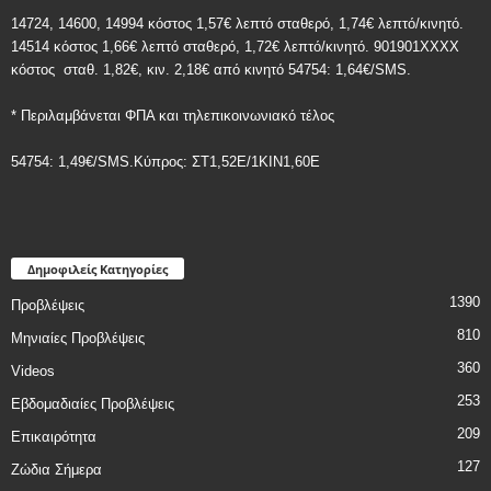
14724, 14600, 14994 κόστος 1,57€ λεπτό σταθερό, 1,74€ λεπτό/κινητό.
14514 κόστος 1,66€ λεπτό σταθερό, 1,72€ λεπτό/κινητό. 901901ΧΧΧΧ
κόστος
σταθ. 1,82€, κιν. 2,18€
από κινητό 54754: 1,64€/SMS.
* Περιλαμβάνεται ΦΠΑ και τηλεπικοινωνιακό τέλος
54754: 1,49€/SMS.Κύπρος: ΣT1,52E/1KIN1,60E
Δημοφιλείς Κατηγορίες
1390
Προβλέψεις
810
Μηνιαίες Προβλέψεις
360
Videos
253
Εβδομαδιαίες Προβλέψεις
209
Επικαιρότητα
127
Ζώδια Σήμερα