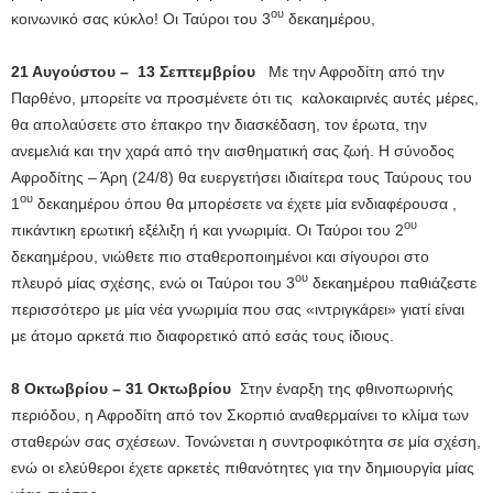
ου
κοινωνικό σας κύκλο! Οι Ταύροι του 3
δεκαημέρου,
21 Αυγούστου – 13 Σεπτεμβρίου
Με την Αφροδίτη από την
Παρθένο, μπορείτε να προσμένετε ότι τις καλοκαιρινές αυτές μέρες,
θα απολαύσετε στο έπακρο την διασκέδαση, τον έρωτα, την
ανεμελιά και την χαρά από την αισθηματική σας ζωή. Η σύνοδος
Αφροδίτης – Άρη (24/8) θα ευεργετήσει ιδιαίτερα τους Ταύρους του
ου
1
δεκαημέρου όπου θα μπορέσετε να έχετε μία ενδιαφέρουσα ,
ου
πικάντικη ερωτική εξέλιξη ή και γνωριμία. Οι Ταύροι του 2
δεκαημέρου, νιώθετε πιο σταθεροποιημένοι και σίγουροι στο
ου
πλευρό μίας σχέσης, ενώ οι Ταύροι του 3
δεκαημέρου παθιάζεστε
περισσότερο με μία νέα γνωριμία που σας «ιντριγκάρει» γιατί είναι
με άτομο αρκετά πιο διαφορετικό από εσάς τους ίδιους.
8 Οκτωβρίου – 31 Οκτωβρίου
Στην έναρξη της φθινοπωρινής
περιόδου, η Αφροδίτη από τον Σκορπιό αναθερμαίνει το κλίμα των
σταθερών σας σχέσεων. Τονώνεται η συντροφικότητα σε μία σχέση,
ενώ οι ελεύθεροι έχετε αρκετές πιθανότητες για την δημιουργία μίας