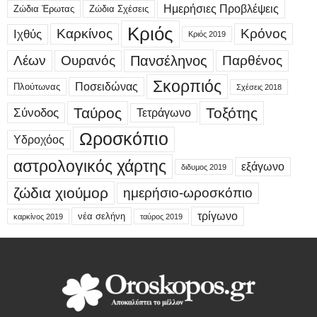
Ημερήσιες Προβλέψεις
Ζώδια Έρωτας
Ζώδια Σχέσεις
Κριός
Καρκίνος
Κρόνος
Ιχθύς
Κριός 2019
Λέων
Ουρανός
Πανσέληνος
Παρθένος
Σκορπιός
Ποσειδώνας
Πλούτωνας
Σχέσεις 2018
Ταύρος
Τοξότης
Σύνοδος
Τετράγωνο
Ωροσκόπιο
Υδροχόος
αστρολογικός χάρτης
εξάγωνο
διδυμος 2019
ζώδια χιούμορ
ημερήσιο-ωροσκόπιο
τρίγωνο
νέα σελήνη
καρκίνος 2019
ταύρος 2019