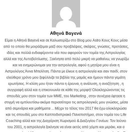
Αθηνά Βαγενά
Είμαι η Αθηνά Βαγενά και σε Καλωσορίζω στο Blog μου Astro Κους Κους μέσα
από το οποίο θα μοιράζομαι μαζί σου προβλέψεις, σκέψεις, γνώσεις, προτάσεις,
ιδέες και πολλά ενδιαφέροντα νέα που αφορούν τον τομέα της Αστρολογίας
αλλά και της Αυτοβελτίωσης. Ξεκίνησα από πολύ μικρή να μαθαίνω, να γνωρίζω
και να ενημερώνομαι για την αστρολογία, αφού η μητέρα μου είναι η
Αστρολόγος Άννα Μπελίτση. Πάντα με έλκυε η αστρολογία και σαν παιδί, στον
ελεύθερο χρόνο μου ξεφύλλιζα τα βιβλία της μαμάς και ήμουν πάντα γεμάτη
ερωτήσεις. Η κλίση μου ήταν πάντα η έρευνα, η ανάλυση, η αναζήτηση , η
συγγραφή αλλά και η επικοινωνία σε κάθε της μορφή! Ολοκληρώνοντας τις
σπουδές μου στον τομέα των ΜΜΕ, του Marketing , στην συνέχεια έφτασε η
στιγμή να εμπλουτίσω ακόμα περισσότερο τις αστρολογικές μου γνώσεις, μέσα
από σεμινάρια και μαθήματα ... Μέχρι το τέλος του 2017 θα έχω ολοκληρώσει
και τις σπουδές μου στο Καπποδιστριακό Πανεπιστήμιο, στον τομέα του Life
Coaching αλλά και της Διαχείριση Χωρισμού & Διαζυγίου Γονέων. Τον Ιούνιο
του 2001, η αστρολογία ξεκίνησε να είναι εκτός από χόμπι και μεράκι, και ο