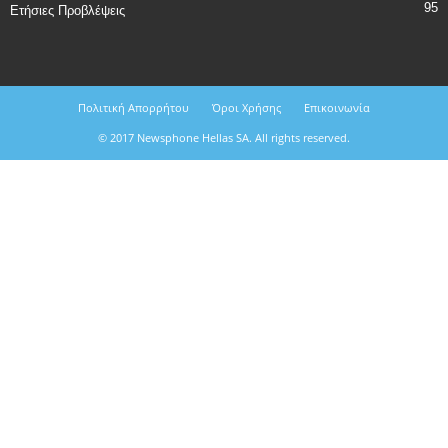
95
Ετήσιες Προβλέψεις
Πολιτική Απορρήτου
Όροι Χρήσης
Επικοινωνία
© 2017 Newsphone Hellas SA. All rights reserved.