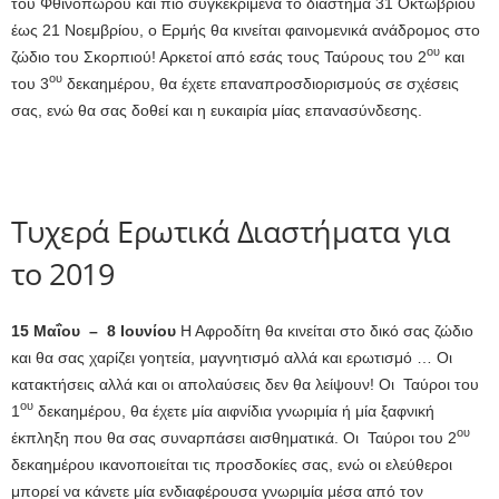
του Φθινοπώρου και πιο συγκεκριμένα το διάστημα 31 Οκτωβρίου
έως 21 Νοεμβρίου, ο Ερμής θα κινείται φαινομενικά ανάδρομος στο
ου
ζώδιο του Σκορπιού! Αρκετοί από εσάς τους Ταύρους του 2
και
ου
του 3
δεκαημέρου, θα έχετε επαναπροσδιορισμούς σε σχέσεις
σας, ενώ θα σας δοθεί και η ευκαιρία μίας επανασύνδεσης.
Τυχερά Ερωτικά Διαστήματα για
το 2019
15 Μαΐου – 8 Ιουνίου
Η Αφροδίτη θα κινείται στο δικό σας ζώδιο
και θα σας χαρίζει γοητεία, μαγνητισμό αλλά και ερωτισμό … Οι
κατακτήσεις αλλά και οι απολαύσεις δεν θα λείψουν! Οι Ταύροι του
ου
1
δεκαημέρου, θα έχετε μία αιφνίδια γνωριμία ή μία ξαφνική
ου
έκπληξη που θα σας συναρπάσει αισθηματικά. Οι Ταύροι του 2
δεκαημέρου ικανοποιείται τις προσδοκίες σας, ενώ οι ελεύθεροι
μπορεί να κάνετε μία ενδιαφέρουσα γνωριμία μέσα από τον