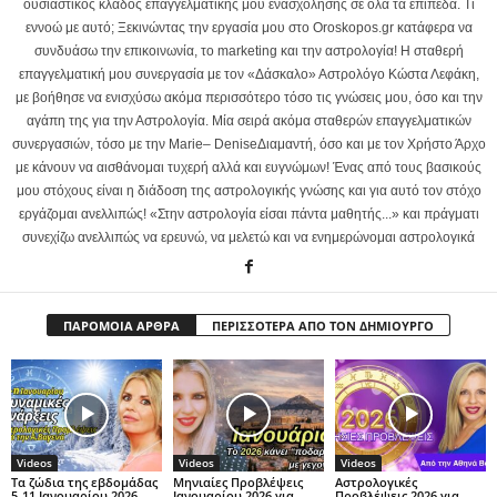
ουσιαστικός κλάδος επαγγελματικής μου ενασχόλησης σε όλα τα επίπεδα. Τι
εννοώ με αυτό; Ξεκινώντας την εργασία μου στο Oroskopos.gr κατάφερα να
συνδυάσω την επικοινωνία, το marketing και την αστρολογία! Η σταθερή
επαγγελματική μου συνεργασία με τον «Δάσκαλο» Αστρολόγο Κώστα Λεφάκη,
με βοήθησε να ενισχύσω ακόμα περισσότερο τόσο τις γνώσεις μου, όσο και την
αγάπη της για την Αστρολογία. Μία σειρά ακόμα σταθερών επαγγελματικών
συνεργασιών, τόσο με την Marie– DeniseΔιαμαντή, όσο και με τον Χρήστο Άρχο
με κάνουν να αισθάνομαι τυχερή αλλά και ευγνώμων! Ένας από τους βασικούς
μου στόχους είναι η διάδοση της αστρολογικής γνώσης και για αυτό τον στόχο
εργάζομαι ανελλιπώς! «Στην αστρολογία είσαι πάντα μαθητής...» και πράγματι
συνεχίζω ανελλιπώς να ερευνώ, να μελετώ και να ενημερώνομαι αστρολογικά
ΠΑΡΟΜΟΙΑ ΑΡΘΡΑ
ΠΕΡΙΣΣΟΤΕΡΑ ΑΠΟ ΤΟΝ ΔΗΜΙΟΥΡΓΟ
Videos
Videos
Videos
Τα ζώδια της εβδομάδας
Μηνιαίες Προβλέψεις
Αστρολογικές
5-11 Ιανουαρίου 2026
Ιανουαρίου 2026 για
Προβλέψεις 2026 για