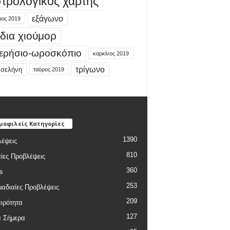
τρολογικός χάρτης
εξάγωνο
μος 2019
δια χιούμορ
ερήσιο-ωροσκόπιο
καρκίνος 2019
τρίγωνο
 σελήνη
ταύρος 2019
μοφιλείς Κατηγορίες
1390
έψεις
810
ίες Προβλέψεις
360
s
253
αδιαίες Προβλέψεις
209
ιρότητα
127
α Σήμερα