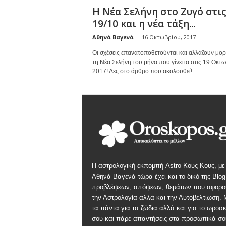
Η Νέα Σελήνη στο Ζυγό στι
19/10 και η νέα τάξη...
Αθηνά Βαγενά
-
16 Οκτωβρίου, 2017
Οι σχέσεις επανατοποθετούνται και αλλάζουν μο
τη Νέα Σελήνη του μήνα που γίνετια στις 19 Οκτ
2017! Δες στο άρθρο που ακολουθεί!
Η αστρολογική εκπομπή Astro Κους Κους, με
Αθηνά Βαγενά τώρα έχει και το δικό της Blog
προβλέψεων, απόψεων, θεμάτων που αφορο
την Αστρολογία αλλά και την Αυτοβελτίωση.
τα πάντα για τα ζώδια αλλά και για το ωροσ
σου και πάρε απαντήσεις στα προσωπικά σο