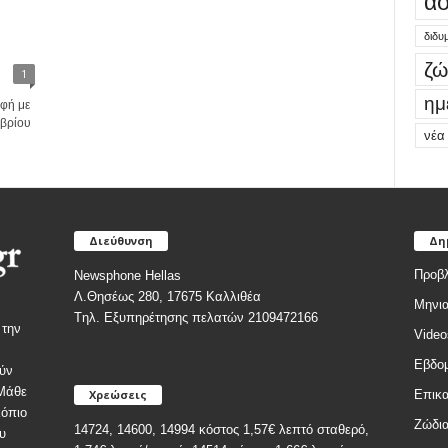
ασ
ς
διδυ
ζώ
1
ημ
ρφή με
ωβρίου
νέα
Διεύθυνση
Δη
Προβλ
Newsphone Hellas
Λ.Θησέως 280, 17675 Καλλιθέα
Μηνια
Tηλ. Εξυπηρέτησης πελατών 2109472166
 την
Video
Εβδομ
ύν
 Μάθε
Χρεώσεις
Επικα
κόπιο
Ζώδι
14724, 14600, 14994 κόστος 1,57€ λεπτό σταθερό,
υ