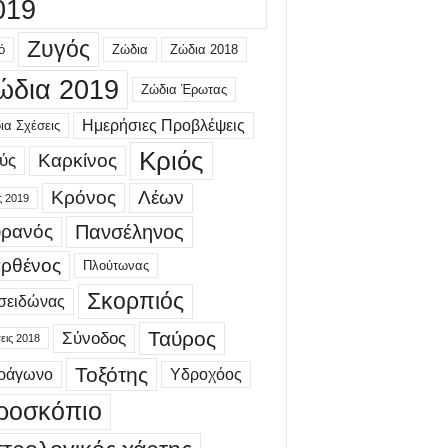
019
Ζυγός
ό
Ζώδια
Ζώδια 2018
ώδια 2019
Ζώδια Έρωτας
Ημερήσιες Προβλέψεις
ια Σχέσεις
Κριός
Καρκίνος
ύς
Κρόνος
Λέων
ς 2019
ρανός
Πανσέληνος
ρθένος
Πλούτωνας
Σκορπιός
σειδώνας
Ταύρος
Σύνοδος
εις 2018
Τοξότης
τράγωνο
Υδροχόος
ροσκόπιο