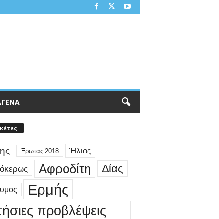
ΑΓΕΝΑ
ικέτες
ης
Ήλιος
Έρωτας 2018
Αφροδίτη
Δίας
γόκερως
Ερμής
δυμος
τήσιες προβλέψεις