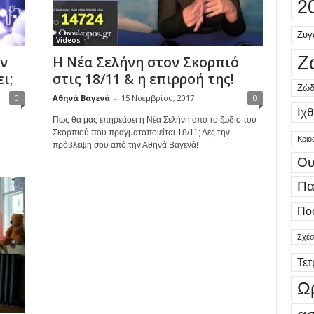
2
Ζυγ
Videos
Ζ
ν
Η Νέα Σελήνη στον Σκορπιό
ι;
στις 18/11 & η επιρροή της!
Ζώδ
0
Αθηνά Βαγενά
-
15 Νοεμβρίου, 2017
0
Ιχθ
Πώς θα μας επηρεάσει η Νέα Σελήνη από το ζώδιο του
Σκορπιού που πραγματοποιείται 18/11; Δες την
Κριό
πρόβλεψη σου από την Αθηνά Βαγενά!
Ου
Πα
Πο
Σχέσ
Τε
Ω