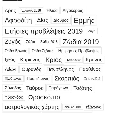
Άρης
Ήλιος
Αιγόκερως
Έρωτας 2018
Ερμής
Αφροδίτη
Δίας
Δίδυμος
Ετήσιες προβλέψεις 2019
Ζυγό
Ζώδια 2019
Ζυγός
Ζώδια
Ζώδια 2018
Ημερήσιες Προβλέψεις
Ζώδια Έρωτας
Ζώδια Σχέσεις
Κριός
Καρκίνος
Κρόνος
Ιχθύς
Κριός 2019
Λέων
Ουρανός
Πανσέληνος
Παρθένος
Σκορπιός
Ποσειδώνας
Πλούτωνας
Σχέσεις 2018
Ταύρος
Τοξότης
Σύνοδος
Τετράγωνο
Ωροσκόπιο
Υδροχόος
αστρολογικός χάρτης
εξάγωνο
διδυμος 2019