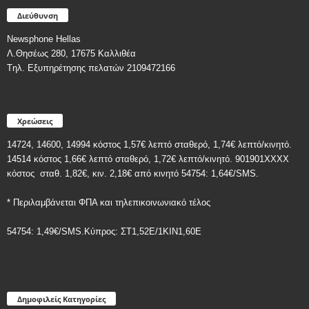
Διεύθυνση
Newsphone Hellas
Λ.Θησέως 280, 17675 Καλλιθέα
Tηλ. Εξυπηρέτησης πελατών 2109472166
Χρεώσεις
14724, 14600, 14994 κόστος 1,57€ λεπτό σταθερό, 1,74€ λεπτό/κινητό.
14514 κόστος 1,66€ λεπτό σταθερό, 1,72€ λεπτό/κινητό. 901901ΧΧΧΧ
κόστος
σταθ. 1,82€, κιν. 2,18€
από κινητό 54754: 1,64€/SMS.
* Περιλαμβάνεται ΦΠΑ και τηλεπικοινωνιακό τέλος
54754: 1,49€/SMS.Κύπρος: ΣT1,52E/1KIN1,60E
Δημοφιλείς Κατηγορίες