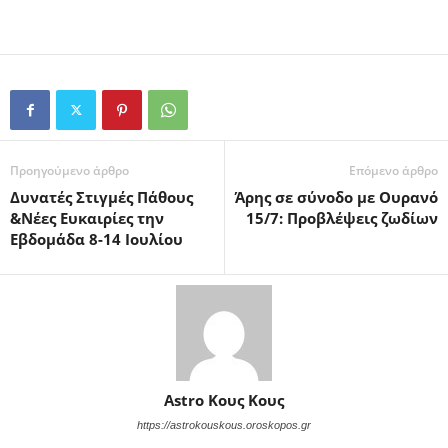
Προηγούμενο άρθρο
Επόμενο άρθρο
Δυνατές Στιγμές Πάθους
Άρης σε σύνοδο με Ουρανό
&Νέες Ευκαιρίες την
15/7: Προβλέψεις ζωδίων
Εβδομάδα 8-14 Ιουλίου
Astro Κους Κους
https://astrokouskous.oroskopos.gr