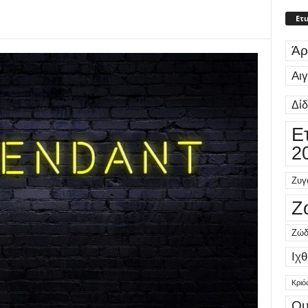
Ετι
Άρ
Αι
Δί
Ε
2
Ζυγ
Ζ
Ζώδ
Ιχθ
Κριό
Ου