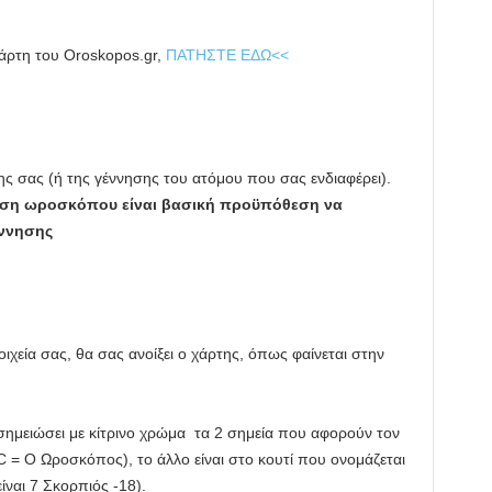
άρτη του Oroskopos.gr,
ΠΑΤΗΣΤΕ ΕΔΩ<<
ς σας (ή της γέννησης του ατόμου που σας ενδιαφέρει).
ύρεση ωροσκόπου είναι βασική προϋπόθεση να
έννησης
εία σας, θα σας ανοίξει ο χάρτης, όπως φαίνεται στην
σημειώσει με κίτρινο χρώμα τα 2 σημεία που αφορούν τον
 = Ο Ωροσκόπος), το άλλο είναι στο κουτί που ονομάζεται
ναι 7 Σκορπιός -18).