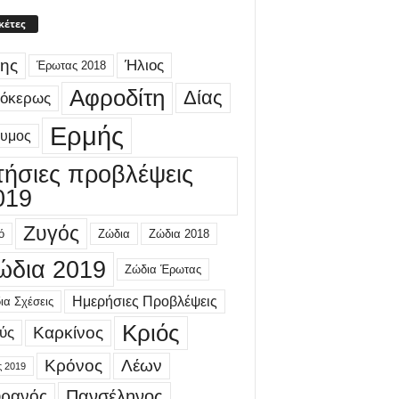
κέτες
ης
Ήλιος
Έρωτας 2018
Αφροδίτη
Δίας
γόκερως
Ερμής
δυμος
τήσιες προβλέψεις
019
Ζυγός
ό
Ζώδια
Ζώδια 2018
ώδια 2019
Ζώδια Έρωτας
Ημερήσιες Προβλέψεις
ια Σχέσεις
Κριός
Καρκίνος
ύς
Κρόνος
Λέων
ς 2019
ρανός
Πανσέληνος