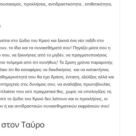
θουσιασμός, προκλήσεις, αντιδραστικότητα , επιθετικότητα,
α
ται στο ζώδιο του Κριού και ξεκινά ένα νέο ταξίδι στο
υν, το ίδιο και τα συναισθήματά σου! Πηγάζει μέσα σου η
 σου, να ξεκινήσεις από το μηδέν, να πραγματοποιήσεις
ς πιο τολμηρά από ότι συνήθως! Τα 2μιση χρόνια παραμονής
βαιο ότι θα καταφέρεις να διεκδικήσεις και να κατακτήσεις
θημερινότητά σου θα έχει δράση, ένταση, εξελίξεις αλλά και
α στηριχτείς στις δυνάμεις σου, να αναλάβεις πρωτοβουλίες
ο πλαίσιο που εσύ πραγματικά θες, χωρίς να υπολογίζεις τις
ό το ζώδιο του Κριού δεν λείπουν και οι προκλήσεις, οι
ν ή και αντιδραστικών συναισθηματικών εκφράσεών σου!
 στον Ταύρο