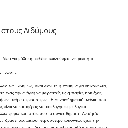
 στους Διδύμους
οι, δίψα για μάθηση, ταξίδια, κυκλοθυμία, νευρικότητα
ς Γνώσης
ιο των Διδύμων, είναι διάχυτη η επιθυμία για επικοινωνία,
η έχεις την ανάγκη να μοιραστείς τις εμπειρίες που έχεις
τήσεις ακόμα περισσότερες. Η συναισθηματική ανάγκη που
 είναι να καταφέρεις να αιτιολογήσεις με λογικά
λές φορές και τα ίδια σου τα συναισθήματα. Αναζητάς
υ, δραστηριοποιείσαι περισσότερο κοινωνικά, έχεις την
ση και μπαίνουν στην ζωή σου νέοι άνθρωποι! Υπάρχει έντονη