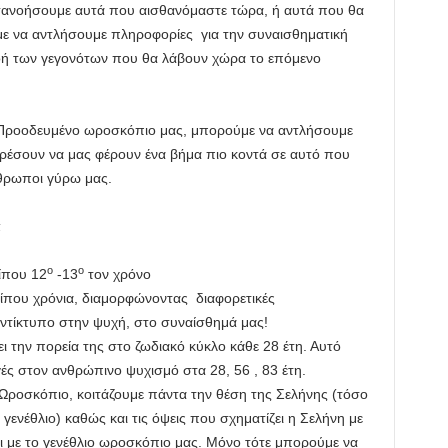
ανοήσουμε αυτά που αισθανόμαστε τώρα, ή αυτά που θα
ε να αντλήσουμε πληροφορίες για την συναισθηματική
οή των γεγονότων που θα λάβουν χώρα το επόμενο
 Προοδευμένο ωροσκόπιο μας, μπορούμε να αντλήσουμε
ορέσουν να μας φέρουν ένα βήμα πιο κοντά σε αυτό που
νθρωποι γύρω μας.
α
ο
ο
ίπου 12
-13
τον χρόνο
ρίπου χρόνια, διαμορφώνοντας διαφορετικές
τίκτυπο στην ψυχή, στο συναίσθημά μας!
την πορεία της στο ζωδιακό κύκλο κάθε 28 έτη. Αυτό
γές στον ανθρώπινο ψυχισμό στα 28, 56 , 83 έτη.
Ωροσκόπιο, κοιτάζουμε πάντα την θέση της Σελήνης (τόσο
γενέθλιο) καθώς και τις όψεις που σχηματίζει η Σελήνη με
ι με το γενέθλιο ωροσκόπιο μας. Μόνο τότε μπορούμε να