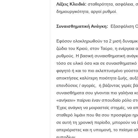
Λέξεις Κλειδιά:
σταθερότητα, ασφάλεια, σ
δημιουργικότητα, αργοί ρυθμοί.
Συναισθηματική Ανάγκη:
Εξασφάλιση Οι
Εφόσον ολοκληρωθούν τα 2 μισή δυναμικ
ζώδιο του Κριού, στον Ταύρο, η ενέργεια α
ρυθμούς. Η βασική συναισθηματική ανάγκ
τόσο σε υλικό όσο και σε συναισθηματικό 
φαγητό ή και το πιο εκλεπτυσμένο γούστο!
αποκτήσεις καλύτερη ποιότητα ζωής, αυξ
επενδύσεις / αγορές, ή βάζοντας γερές βά
συναισθήματα σου γίνονται πιο γαλήνια κ
«ανήκειν» παίρνει έναν σπουδαίο ρόλο στ
Έχεις ανάγκη να μοιραστείς στιγμές, να α
σταθερό λιμάνι που θα σου προσφέρει ηρεμ
σε αυτή τη χρονική περίοδο, μπορούν να 
απεριόριστες και η υπομονή, το πείσμα 
εμποδίων.