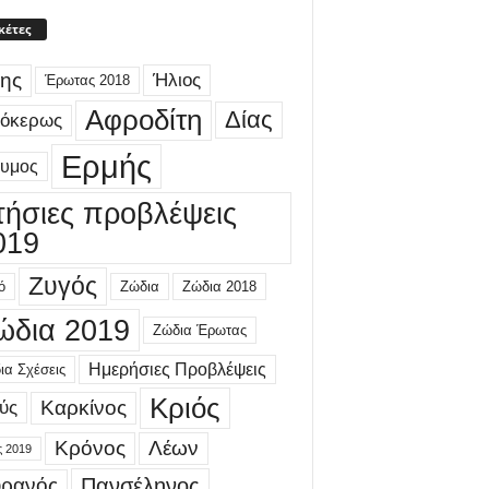
κέτες
ης
Ήλιος
Έρωτας 2018
Αφροδίτη
Δίας
γόκερως
Ερμής
δυμος
τήσιες προβλέψεις
019
Ζυγός
ό
Ζώδια
Ζώδια 2018
ώδια 2019
Ζώδια Έρωτας
Ημερήσιες Προβλέψεις
ια Σχέσεις
Κριός
Καρκίνος
ύς
Κρόνος
Λέων
ς 2019
ρανός
Πανσέληνος