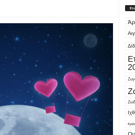
Ετι
Άρ
Αι
Δί
Ε
2
Ζυγ
Ζ
Ζώδ
Ιχθ
Κριό
Ου