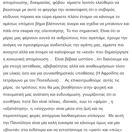
απομόνωσης, δοκιμασίας, φόβου είμαστε λοιπόν ελεύθεροι να
βιώσουμε με αυτό το φεγγάρι την ανακούφιση ότι ο σοβαρός
κίνδυνος πέρασε και τώρα είμαστε πλέον έτοιμοι να κάνουμε το
αμέσως επόμενο βήμα βλέποντας όνειρα και σχέδια να μπαίνουν και
πάλι στα σκαριά της υλοποίησης. Το πιο σημαντικό; Είναι ότι οι
μέρες μας φέρνουν κοντά σε ανθρώπους που αγαπάμε, έχουμε την
ανάγκη να προσφέρουμε ανιδιοτελώς την αγάπη μας, είμαστε πιο
ανοιχτοί αλλά και έτοιμοι να καλύψουμε τα «κενά» που δημιούργησε
η κοινωνική απομόνωση … Είναι βέβαια ωστόσο , ότι διανύουμε και
μία εποχή αστάθειας, αβεβαιότητας αλλά και αναθεωρήσεων τόσο
για υλικές όσο και για συναισθηματικές υποθέσεις (Η Αφροδίτη σε
τετράγωνο με τον Ποσειδώνα)… Ας επικεντρωθούμε αυτές τις
μέρες σε τρόπους που θα μας βοηθήσουν στην ψυχική και
πνευματική μας ανάταση και ενδυνάμωση, γνωρίζοντας ότι οι
συνθήκες ποτέ δεν είναι τέλειες, ιδανικές, ενώ το «ψέμα» , η
«εξαπάτηση», η «σύγχυση» είναι μέσα στη ζωή και τις
περισσότερες φορές απόρροια λανθασμένων επιλογών. Με αυτή
την Πανσέληνο είναι μία καλή ευκαιρία να κάνουμε όμως και μία
«βουτιά» στα ενδότερα και να εντοπίσουμε το «γιατί» και «πώς»