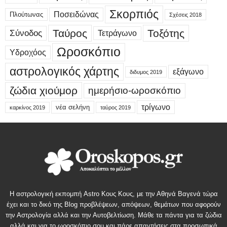
Σκορπιός
Ποσειδώνας
Πλούτωνας
Σχέσεις 2018
Ταύρος
Τοξότης
Σύνοδος
Τετράγωνο
Ωροσκόπιο
Υδροχόος
αστρολογικός χάρτης
εξάγωνο
διδυμος 2019
ζώδια χιούμορ
ημερήσιο-ωροσκόπιο
τρίγωνο
νέα σελήνη
καρκίνος 2019
ταύρος 2019
Η αστρολογική εκπομπή Astro Κους Κους, με την Αθηνά Βαγενά τώρα
έχει και το δικό της Blog προβλέψεων, απόψεων, θεμάτων που αφορούν
την Αστρολογία αλλά και την Αυτοβελτίωση. Μάθε τα πάντα για τα ζώδια
αλλά και για το ωροσκόπιο σου και πάρε απαντήσεις στα προσωπικά