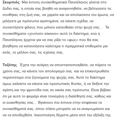
Σκορπιός
: Μία έντονη συναισθηματικά Πανσέληνος γίνεται στο
ζώδιο σας, η οποία σας βοηθά να αναγεννηθείτε, να βελτιώσετε τις
συνθήκες στη ζωή σας, να χαρείτε και να απολαύσετε τον έρωτα, να
μιλήσετε με πρόσωπα αγαπημένα, να κάνετε σχέδια, να
συναντήσετε φίλους που μιλούν κατευθείαν στην ψυχή σας… Τα
συναισθήματα «χτυπούν κόκκινο» αυτό το διάστημα, ενώ η
Πανσέληνος έρχεται για να σας ρίξει το «φως» που θα σας
βοηθήσει να κατανοήσετε καλύτερα τι πραγματικά επιθυμείτε για
εσάς, το μέλλον σας, τις σχέσεις σας.
Τοξότης
: Έχετε την ανάγκη να αποστασιοποιηθείτε, να πάρετε το
χρόνο σας, να κάνετε τον απολογισμό σας και να επικεντρωθείτε
περισσότερο στα ζητούμενα της ψυχής σας. Αυτό το διάστημα
όμως καλείστε να κάνετε και προσωπικές θυσίες, ή να δείξετε την
αγάπη και την φροντίδα σας σε οικεία σας πρόσωπα. Είναι βέβαιο
ότι με αυτό το φεγγάρι είναι τονισμένη η διαίσθησή σας, καθώς και
οι ευαισθησίες σας… Βγαίνουν πιο έντονα στην επιφάνεια τα
συναισθήματά σας, όπου πλέον μπορείτε να τα αναγνωρίσετε και
να τα αποδεχθείτε. Ικανοποίηση δέχεστε μέσα από την εξέλιξη της