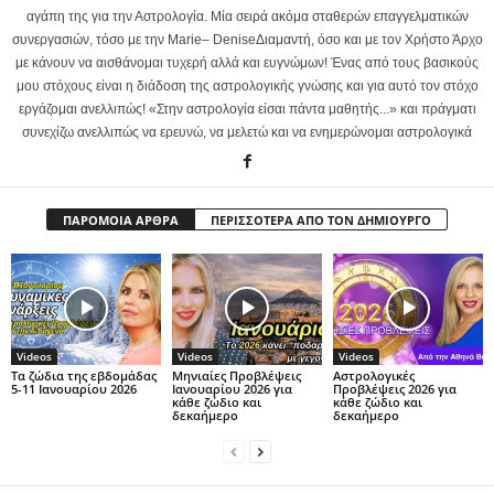
αγάπη της για την Αστρολογία. Μία σειρά ακόμα σταθερών επαγγελματικών
συνεργασιών, τόσο με την Marie– DeniseΔιαμαντή, όσο και με τον Χρήστο Άρχο
με κάνουν να αισθάνομαι τυχερή αλλά και ευγνώμων! Ένας από τους βασικούς
μου στόχους είναι η διάδοση της αστρολογικής γνώσης και για αυτό τον στόχο
εργάζομαι ανελλιπώς! «Στην αστρολογία είσαι πάντα μαθητής...» και πράγματι
συνεχίζω ανελλιπώς να ερευνώ, να μελετώ και να ενημερώνομαι αστρολογικά
ΠΑΡΟΜΟΙΑ ΑΡΘΡΑ
ΠΕΡΙΣΣΟΤΕΡΑ ΑΠΟ ΤΟΝ ΔΗΜΙΟΥΡΓΟ
Videos
Videos
Videos
Τα ζώδια της εβδομάδας
Μηνιαίες Προβλέψεις
Αστρολογικές
5-11 Ιανουαρίου 2026
Ιανουαρίου 2026 για
Προβλέψεις 2026 για
κάθε ζώδιο και
κάθε ζώδιο και
δεκαήμερο
δεκαήμερο