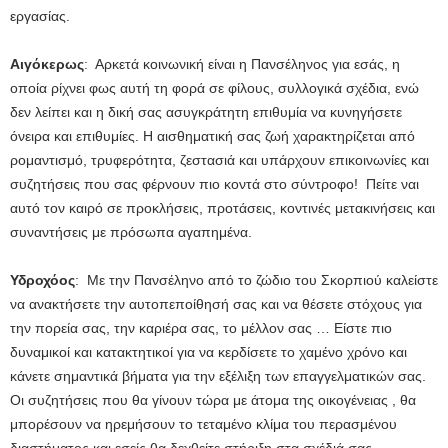
εργασίας.
Αιγόκερως
: Αρκετά κοινωνική είναι η Πανσέληνος για εσάς, η
οποία ρίχνει φως αυτή τη φορά σε φίλους, συλλογικά σχέδια, ενώ
δεν λείπει και η δική σας ασυγκράτητη επιθυμία να κυνηγήσετε
όνειρα και επιθυμίες. Η αισθηματική σας ζωή χαρακτηρίζεται από
ρομαντισμό, τρυφερότητα, ζεστασιά και υπάρχουν επικοινωνίες και
συζητήσεις που σας φέρνουν πιο κοντά στο σύντροφο! Πείτε ναι
αυτό τον καιρό σε προκλήσεις, προτάσεις, κοντινές μετακινήσεις και
συναντήσεις με πρόσωπα αγαπημένα.
Υδροχόος
: Με την Πανσέληνο από το ζώδιο του Σκορπιού καλείστε
να ανακτήσετε την αυτοπεποίθησή σας και να θέσετε στόχους για
την πορεία σας, την καριέρα σας, το μέλλον σας … Είστε πιο
δυναμικοί και κατακτητικοί για να κερδίσετε το χαμένο χρόνο και
κάνετε σημαντικά βήματα για την εξέλιξη των επαγγελματικών σας.
Οι συζητήσεις που θα γίνουν τώρα με άτομα της οικογένειας , θα
μπορέσουν να ηρεμήσουν το τεταμένο κλίμα του περασμένου
διαστήματος και εσείς θα δεχθείτε στήριξη στα σχέδιά σας.