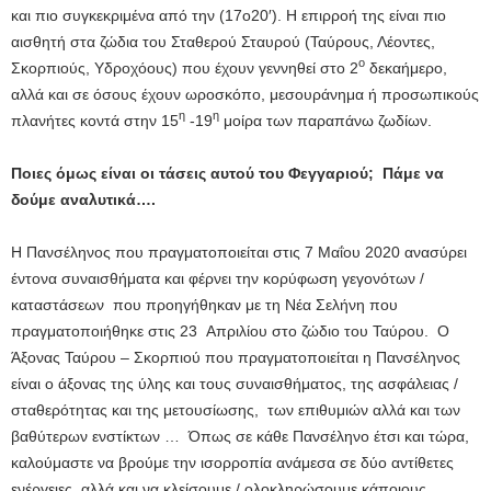
και πιο συγκεκριμένα από την (17ο20′). Η επιρροή της είναι πιο
αισθητή στα ζώδια του Σταθερού Σταυρού (Ταύρους, Λέοντες,
ο
Σκορπιούς, Υδροχόους) που έχουν γεννηθεί στο 2
δεκαήμερο,
αλλά και σε όσους έχουν ωροσκόπο, μεσουράνημα ή προσωπικούς
η
η
πλανήτες κοντά στην 15
-19
μοίρα των παραπάνω ζωδίων.
Ποιες όμως είναι οι τάσεις αυτού του Φεγγαριού; Πάμε να
δούμε αναλυτικά….
Η Πανσέληνος που πραγματοποιείται στις 7 Μαΐου 2020 ανασύρει
έντονα συναισθήματα και φέρνει την κορύφωση γεγονότων /
καταστάσεων που προηγήθηκαν με τη Νέα Σελήνη που
πραγματοποιήθηκε στις 23 Απριλίου στο ζώδιο του Ταύρου. Ο
Άξονας Ταύρου – Σκορπιού που πραγματοποιείται η Πανσέληνος
είναι ο άξονας της ύλης και τους συναισθήματος, της ασφάλειας /
σταθερότητας και της μετουσίωσης, των επιθυμιών αλλά και των
βαθύτερων ενστίκτων … Όπως σε κάθε Πανσέληνο έτσι και τώρα,
καλούμαστε να βρούμε την ισορροπία ανάμεσα σε δύο αντίθετες
ενέργειες, αλλά και να κλείσουμε / ολοκληρώσουμε κάποιους