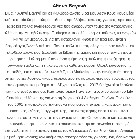
Αθηνά Βαγενά
Είμαι η Αθηνά Βαγενά και σε Καλωσορίζω στο Blog μου Astro Κους Κους μέσα
από το οποίο θα μοιράζομαι μαζί σου προβλέψεις, σκέψεις, γνώσεις, προτάσεις,
ιδέες και πολλά ενδιαφέροντα νέα που αφορούν τον τομέα της Αστρολογίας
αλλά και της Αυτοβελτίωσης. Ξεκίνησα από πολύ μικρή να μαθαίνω, να γνωρίζω
και να ενημερώνομαι για την αστρολογία, αφού η μητέρα μου είναι η
Αστρολόγος Άννα Μπελίτση. Πάντα με έλκυε η αστρολογία και σαν παιδί, στον
ελεύθερο χρόνο μου ξεφύλλιζα τα βιβλία της μαμάς και ήμουν πάντα γεμάτη
ερωτήσεις. Η κλίση μου ήταν πάντα η έρευνα, η ανάλυση, η αναζήτηση , η
συγγραφή αλλά και η επικοινωνία σε κάθε της μορφή! Ολοκληρώνοντας τις
σπουδές μου στον τομέα των ΜΜΕ, του Marketing , στην συνέχεια έφτασε η
στιγμή να εμπλουτίσω ακόμα περισσότερο τις αστρολογικές μου γνώσεις, μέσα
από σεμινάρια και μαθήματα ... Μέχρι το τέλος του 2017 θα έχω ολοκληρώσει
και τις σπουδές μου στο Καπποδιστριακό Πανεπιστήμιο, στον τομέα του Life
Coaching αλλά και της Διαχείριση Χωρισμού & Διαζυγίου Γονέων. Τον Ιούνιο
του 2001, η αστρολογία ξεκίνησε να είναι εκτός από χόμπι και μεράκι, και ο
ουσιαστικός κλάδος επαγγελματικής μου ενασχόλησης σε όλα τα επίπεδα. Τι
εννοώ με αυτό; Ξεκινώντας την εργασία μου στο Oroskopos.gr κατάφερα να
συνδυάσω την επικοινωνία, το marketing και την αστρολογία! Η σταθερή
επαγγελματική μου συνεργασία με τον «Δάσκαλο» Αστρολόγο Κώστα Λεφάκη,
με βοήθησε να ενισχύσω ακόμα περισσότερο τόσο τις γνώσεις μου, όσο και την