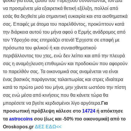
φιλικό για εσάς ζώδιο του Υδροχόου συναντώντας τον Δία
να προσμένετε μία εξαιρετικά θετική εξέλιξη, πολλοί από
εσάς θα δεχθείτε μία σημαντική ευκαιρία και στα αισθηματικά
σας. Επαφές με άτομα του παρελθόντος, προκύπτουν κατά
την διάρκεια αυτού του μήνα αφού ο Ερμής ανάδρομος από
τον Υδροχόο σας επηρεάζει στενά! Έρχεστε σε επαφή με
πρόσωπα του φιλικού ή και συναισθηματικού
περιβάλλοντος του χτες, ενώ δεν λείπει και από την πλευρά
σας η αναμόχλευση επιθυμιών και προδοκιών που αφορούν
το παρελθόν σας. Τα οικονομικά σας αναμένεται να είναι
ένας βασικός παράγοντας ταλαιπωρίας και στρες ιδιαίτερα
κατά το πρώτο μισό του μήνα, μην χάνετε ωστόσο την πίστη
σας ενώ μέσα από κινήσεις που θα κάνετε τώρα θα
μπορέσετε να βγείτε κερδισμένοι λίγο αργότερα.
Για
προσωπική πρόβλεψη κάλεσε στο
14724
ή απόκτησε
τα
astrocoins
σου (έως και -50% πιο οικονομικά) από το
Oroskopos.gr
ΔΕΣ ΕΔΩ<<