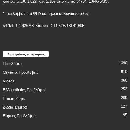
κόστος
σταθ. 1,82€, κιν. 2,18€
από κινητό 54754: 1,64€/SMS.
* Περιλαμβάνεται ΦΠΑ και τηλεπικοινωνιακό τέλος
54754: 1,49€/SMS.Κύπρος: ΣT1,52E/1KIN1,60E
Δημοφιλείς Κατηγορίες
1390
Προβλέψεις
810
Μηνιαίες Προβλέψεις
360
Videos
253
Εβδομαδιαίες Προβλέψεις
209
Επικαιρότητα
127
Ζώδια Σήμερα
95
Ετήσιες Προβλέψεις