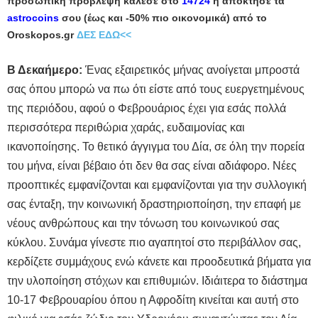
προσωπική πρόβλεψη κάλεσε στο
14724
ή απόκτησε τα
astrocoins
σου (έως και -50% πιο οικονομικά) από το
Oroskopos.gr
ΔΕΣ ΕΔΩ<<
Β Δεκαήμερο:
Ένας εξαιρετικός μήνας ανοίγεται μπροστά
σας όπου μπορώ να πω ότι είστε από τους ευεργετημένους
της περιόδου, αφού ο Φεβρουάριος έχει για εσάς πολλά
περισσότερα περιθώρια χαράς, ευδαιμονίας και
ικανοποίησης. Το θετικό άγγιγμα του Δία, σε όλη την πορεία
του μήνα, είναι βέβαιο ότι δεν θα σας είναι αδιάφορο. Νέες
προοπτικές εμφανίζονται και εμφανίζονται για την συλλογική
σας ένταξη, την κοινωνική δραστηριοποίηση, την επαφή με
νέους ανθρώπους και την τόνωση του κοινωνικού σας
κύκλου. Συνάμα γίνεστε πιο αγαπητοί στο περιβάλλον σας,
κερδίζετε συμμάχους ενώ κάνετε και προοδευτικά βήματα για
την υλοποίηση στόχων και επιθυμιών. Ιδιάιτερα το διάστημα
10-17 Φεβρουαρίου όπου η Αφροδίτη κινείται και αυτή στο