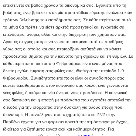
επεκτείνετε σε βάθος χρόνου τα οικονομικά σας. Βγαίνετε από τη
βολή σας, ενώ βρίσκεστε σε μία προσπάθεια εύρεσης εναλλακτικών
τρόπων βελτίωσης του εισοδήματός σας. Σε κάθε περίπτωση αυτό
το μήνα θα πρέπει να είστε αρκετά προσεχτικοί και εγκρατείς σε
επενδύσεις, αγορές αλλά και στην διαχείριση των χρημάτων σας.
Αρκετές στιγμές μπορεί να νιώσετε πιεσμένοι από τις συνθήκες
γύρω σας οι οποίες και σας περιορίζουν αισθητά για να κάνετε
προοδευτικά βήματα για την ικανοποίηση σχεδίων και επιθυμιών. Σε
κάθε περίπτωση ωστόσο ο Φεβρουάριος είναι ένας μήνας που
δίνετε μεγάλη έμφαση στις φιλίες σας, ιδιαίτερα την περίοδο 1-9
Φεβρουαρίου. Συνειδητοποιείτε ποιοι είναι οι συνοδοιπόροι σας
κάνετε ξεκαθαρίσματα στον κοινωνικό σας κύκλο, ενώ γεννιούνται
νέες φιλίες, ή ακόμα και νέα όνειρα, νέες προσδοκίες. Η κοινωνική
σας δικτύωση και η επαφή με πρόσωπα που αγαπάτε αποτελεί την
διέξοδο για την ισορροπία στην δύσκολη για όλους εποχή που
διανύουμε. Η πανσέληνος που σχηματίζεται στις 27/2 στην
Παρθένο έρχεται για να φορτίσει αρκετά την ατμόσφαιρα με άγχος,
ιδιαίτερα για ζητήματα εργασιακά και καθημερινότητας.
Για