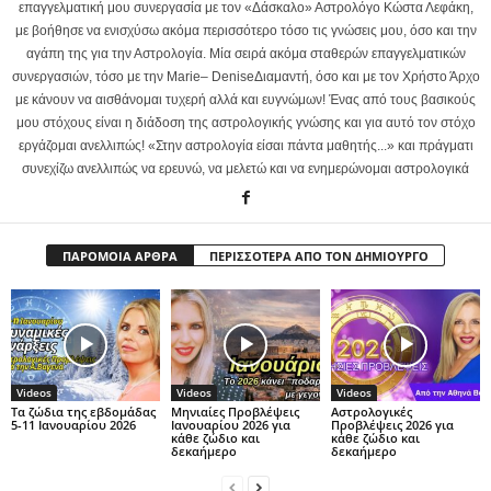
επαγγελματική μου συνεργασία με τον «Δάσκαλο» Αστρολόγο Κώστα Λεφάκη,
με βοήθησε να ενισχύσω ακόμα περισσότερο τόσο τις γνώσεις μου, όσο και την
αγάπη της για την Αστρολογία. Μία σειρά ακόμα σταθερών επαγγελματικών
συνεργασιών, τόσο με την Marie– DeniseΔιαμαντή, όσο και με τον Χρήστο Άρχο
με κάνουν να αισθάνομαι τυχερή αλλά και ευγνώμων! Ένας από τους βασικούς
μου στόχους είναι η διάδοση της αστρολογικής γνώσης και για αυτό τον στόχο
εργάζομαι ανελλιπώς! «Στην αστρολογία είσαι πάντα μαθητής...» και πράγματι
συνεχίζω ανελλιπώς να ερευνώ, να μελετώ και να ενημερώνομαι αστρολογικά
ΠΑΡΟΜΟΙΑ ΑΡΘΡΑ
ΠΕΡΙΣΣΟΤΕΡΑ ΑΠΟ ΤΟΝ ΔΗΜΙΟΥΡΓΟ
Videos
Videos
Videos
Τα ζώδια της εβδομάδας
Μηνιαίες Προβλέψεις
Αστρολογικές
5-11 Ιανουαρίου 2026
Ιανουαρίου 2026 για
Προβλέψεις 2026 για
κάθε ζώδιο και
κάθε ζώδιο και
δεκαήμερο
δεκαήμερο