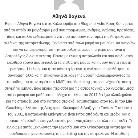
Αθηνά Βαγενά
Είμαι η Αθηνά Βαγενά και σε Καλωσορίζω στο Blog μου Astro Κους Κους μέσα
από το οποίο θα μοιράζομαι μαζί σου προβλέψεις, σκέψεις, γνώσεις, προτάσεις,
ιδέες και πολλά ενδιαφέροντα νέα που αφορούν τον τομέα της Αστρολογίας
αλλά και της Αυτοβελτίωσης. Ξεκίνησα από πολύ μικρή να μαθαίνω, να γνωρίζω
και να ενημερώνομαι για την αστρολογία, αφού η μητέρα μου είναι η
Αστρολόγος Άννα Μπελίτση. Πάντα με έλκυε η αστρολογία και σαν παιδί, στον
ελεύθερο χρόνο μου ξεφύλλιζα τα βιβλία της μαμάς και ήμουν πάντα γεμάτη
ερωτήσεις. Η κλίση μου ήταν πάντα η έρευνα, η ανάλυση, η αναζήτηση , η
συγγραφή αλλά και η επικοινωνία σε κάθε της μορφή! Ολοκληρώνοντας τις
σπουδές μου στον τομέα των ΜΜΕ, του Marketing , στην συνέχεια έφτασε η
στιγμή να εμπλουτίσω ακόμα περισσότερο τις αστρολογικές μου γνώσεις, μέσα
από σεμινάρια και μαθήματα ... Μέχρι το τέλος του 2017 θα έχω ολοκληρώσει
και τις σπουδές μου στο Καπποδιστριακό Πανεπιστήμιο, στον τομέα του Life
Coaching αλλά και της Διαχείριση Χωρισμού & Διαζυγίου Γονέων. Τον Ιούνιο
του 2001, η αστρολογία ξεκίνησε να είναι εκτός από χόμπι και μεράκι, και ο
ουσιαστικός κλάδος επαγγελματικής μου ενασχόλησης σε όλα τα επίπεδα. Τι
εννοώ με αυτό; Ξεκινώντας την εργασία μου στο Oroskopos.gr κατάφερα να
συνδυάσω την επικοινωνία, το marketing και την αστρολογία! Η σταθερή