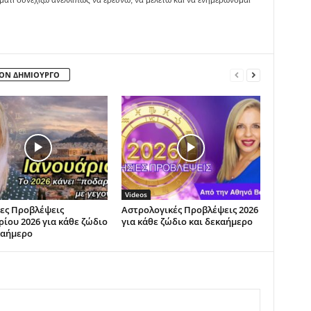
ματι συνεχίζω ανελλιπώς να ερευνώ, να μελετώ και να ενημερώνομαι
ΤΟΝ ΔΗΜΙΟΥΡΓΟ
Videos
ες Προβλέψεις
Αστρολογικές Προβλέψεις 2026
ρίου 2026 για κάθε ζώδιο
για κάθε ζώδιο και δεκαήμερο
καήμερο