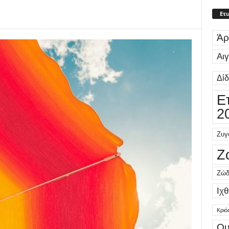
Ετι
Άρ
Αι
Δί
Ε
2
Ζυγ
Ζ
Ζώδ
Ιχθ
Κριό
Ου