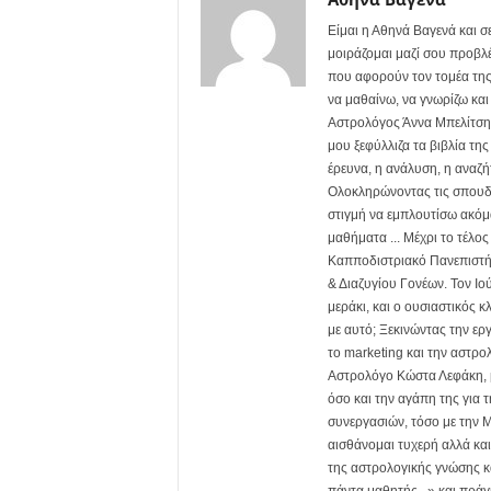
Είμαι η Αθηνά Βαγενά και 
μοιράζομαι μαζί σου προβλέ
που αφορούν τον τομέα της
να μαθαίνω, να γνωρίζω και
Αστρολόγος Άννα Μπελίτση. 
μου ξεφύλλιζα τα βιβλία τη
έρευνα, η ανάλυση, η αναζή
Ολοκληρώνοντας τις σπουδέ
στιγμή να εμπλουτίσω ακόμα
μαθήματα ... Μέχρι το τέλο
Καπποδιστριακό Πανεπιστήμ
& Διαζυγίου Γονέων. Τον Ιού
μεράκι, και ο ουσιαστικός 
με αυτό; Ξεκινώντας την ερ
το marketing και την αστρ
Αστρολόγο Κώστα Λεφάκη, μ
όσο και την αγάπη της για 
συνεργασιών, τόσο με την M
αισθάνομαι τυχερή αλλά κα
της αστρολογικής γνώσης κα