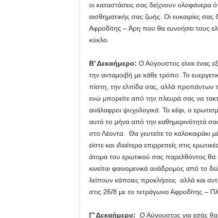
οι καταστάσεις σας δείχνουν ολοφάνερα ότ
αισθηματικής σας ζωής. Οι ευκαιρίες σας δ
Αφροδίτης – Άρη που θα ευνοήσει τους ελ
κύκλο.
Β’ Δεκαήμερο:
Ο Αύγουστος είναι ένας εξ
την ανταμοιβή με κάθε τρόπο. Το ευεργετ
πίστη, την ελπίδα σας, αλλά προπάντων τ
ενώ μπορείτε από την πλευρά σας να τακτ
ανάλαφροι ψυχολογικά. Το κέφι, ο ερωτισμ
αυτό το μήνα από την καθημερινότητά σας
στο Λέοντα. Θα γευτείτε το καλοκαιράκι μ
είστε και ιδιαίτερα επιρρεπείς στις ερωτικ
άτομα του ερωτικού σας παρελθόντος θα 
κινείται φαινομενικά ανάδρομος από το δ
λείπουν κάποιες προκλήσεις αλλά και αν
στις 26/8 με το τετράγωνο Αφροδίτης – Π
Γ’ Δεκαήμερο:
Ο Αύγουστος για εσάς θα