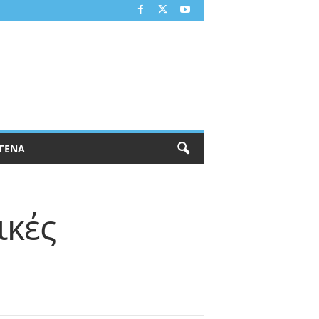
ΓΕΝΑ
ικές