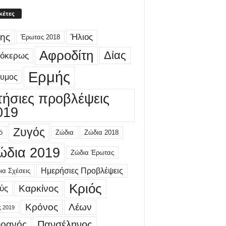
κέτες
ης
Ήλιος
Έρωτας 2018
Αφροδίτη
Δίας
γόκερως
Ερμής
δυμος
τήσιες προβλέψεις
019
Ζυγός
ό
Ζώδια
Ζώδια 2018
ώδια 2019
Ζώδια Έρωτας
Ημερήσιες Προβλέψεις
ια Σχέσεις
Κριός
Καρκίνος
ύς
Κρόνος
Λέων
ς 2019
ρανός
Πανσέληνος