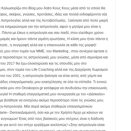
σε Καλωσορίζω στο Blog μου Astro Κους Κους μέσα από το οποίο θα
ψεις, σκέψεις, γνώσεις, προτάσεις, ιδέες και πολλά ενδιαφέροντα νέα
 Αστρολογίας αλλά και της Αυτοβελτίωσης. Ξεκίνησα από πολύ μικρή
 να ενημερώνομαι για την αστρολογία, αφού η μητέρα μου είναι η
Πάντα με έλκυε η αστρολογία και σαν παιδί, στον ελεύθερο χρόνο
ς μαμάς και ήμουν πάντα γεμάτη ερωτήσεις. Η κλίση μου ήταν πάντα η
τηση , η συγγραφή αλλά και η επικοινωνία σε κάθε της μορφή!
ς μου στον τομέα των ΜΜΕ, του Marketing , στην συνέχεια έφτασε η
 περισσότερο τις αστρολογικές μου γνώσεις, μέσα από σεμινάρια και
ς του 2017 θα έχω ολοκληρώσει και τις σπουδές μου στο
ιο, στον τομέα του Life Coaching αλλά και της Διαχείριση Χωρισμού
νιο του 2001, η αστρολογία ξεκίνησε να είναι εκτός από χόμπι και
κλάδος επαγγελματικής μου ενασχόλησης σε όλα τα επίπεδα. Τι εννοώ
γασία μου στο Oroskopos.gr κατάφερα να συνδυάσω την επικοινωνία,
ολογία! Η σταθερή επαγγελματική μου συνεργασία με τον «Δάσκαλο»
ε βοήθησε να ενισχύσω ακόμα περισσότερο τόσο τις γνώσεις μου,
την Αστρολογία. Μία σειρά ακόμα σταθερών επαγγελματικών
arie– DeniseΔιαμαντή, όσο και με τον Χρήστο Άρχο με κάνουν να
ι ευγνώμων! Ένας από τους βασικούς μου στόχους είναι η διάδοση
ι για αυτό τον στόχο εργάζομαι ανελλιπώς! «Στην αστρολογία είσαι