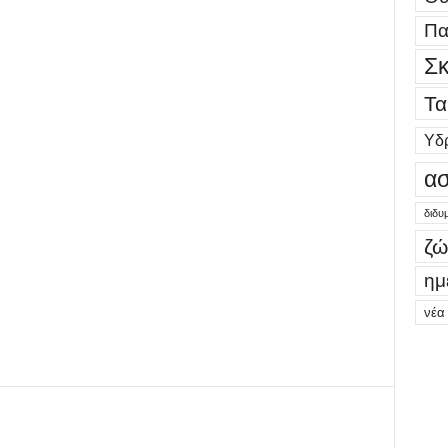
Πα
Σκ
Τα
Υδ
ασ
διδυ
ζώ
ημ
νέα