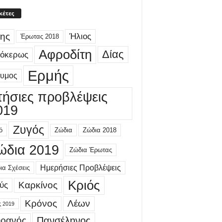
κέτες
ης
Ήλιος
Έρωτας 2018
Αφροδίτη
Δίας
γόκερως
Ερμής
δυμος
τήσιες προβλέψεις
019
Ζυγός
ό
Ζώδια
Ζώδια 2018
ώδια 2019
Ζώδια Έρωτας
Ημερήσιες Προβλέψεις
ια Σχέσεις
Κριός
Καρκίνος
ύς
Κρόνος
Λέων
ς 2019
ρανός
Πανσέληνος