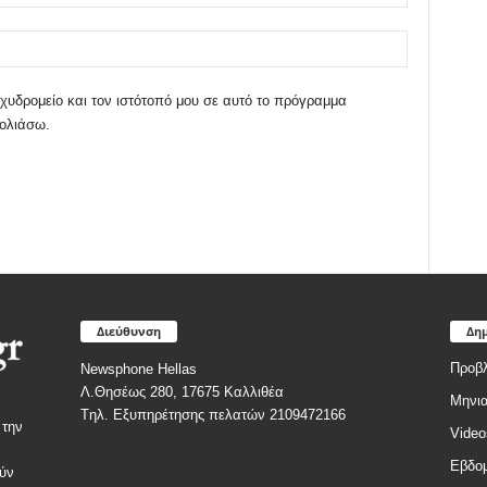
χυδρομείο και τον ιστότοπό μου σε αυτό το πρόγραμμα
χολιάσω.
Διεύθυνση
Δημ
Προβλ
Newsphone Hellas
Λ.Θησέως 280, 17675 Καλλιθέα
Μηνια
Tηλ. Εξυπηρέτησης πελατών 2109472166
 την
Video
Εβδομ
ύν