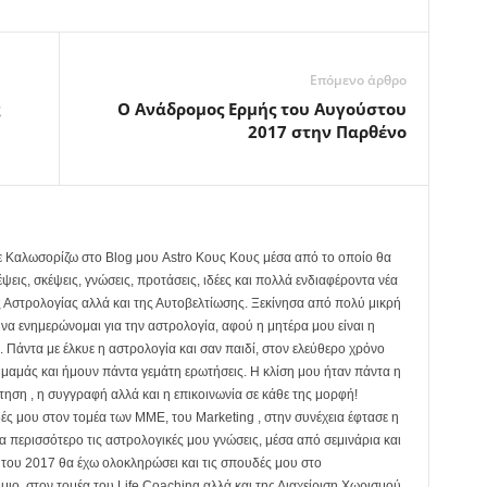
Επόμενο άρθρο
Ο Ανάδρομος Ερμής του Αυγούστου
2017 στην Παρθένο
σε Καλωσορίζω στο Blog μου Astro Κους Κους μέσα από το οποίο θα
ψεις, σκέψεις, γνώσεις, προτάσεις, ιδέες και πολλά ενδιαφέροντα νέα
 Αστρολογίας αλλά και της Αυτοβελτίωσης. Ξεκίνησα από πολύ μικρή
 να ενημερώνομαι για την αστρολογία, αφού η μητέρα μου είναι η
Πάντα με έλκυε η αστρολογία και σαν παιδί, στον ελεύθερο χρόνο
ς μαμάς και ήμουν πάντα γεμάτη ερωτήσεις. Η κλίση μου ήταν πάντα η
τηση , η συγγραφή αλλά και η επικοινωνία σε κάθε της μορφή!
ς μου στον τομέα των ΜΜΕ, του Marketing , στην συνέχεια έφτασε η
 περισσότερο τις αστρολογικές μου γνώσεις, μέσα από σεμινάρια και
ς του 2017 θα έχω ολοκληρώσει και τις σπουδές μου στο
ιο, στον τομέα του Life Coaching αλλά και της Διαχείριση Χωρισμού