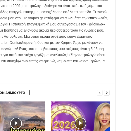
νιο του 2001, η αστρολογία ξεκίνησε να είναι εκτός από χόμπι και
κλάδος επαγγελματικής μου ενασχόλησης σε όλα τα επίπεδα. Τι εννοώ
γασία μου στο Oroskopos.gr κατάφερα να συνδυάσω την επικοινωνία,
ολογία! Η σταθερή επαγγελματική μου συνεργασία με τον «Δάσκαλο»
ε βοήθησε να ενισχύσω ακόμα περισσότερο τόσο τις γνώσεις μου,
την Αστρολογία. Μία σειρά ακόμα σταθερών επαγγελματικών
arie– DeniseΔιαμαντή, όσο και με τον Χρήστο Άρχο με κάνουν να
ι ευγνώμων! Ένας από τους βασικούς μου στόχους είναι η διάδοση
ι για αυτό τον στόχο εργάζομαι ανελλιπώς! «Στην αστρολογία είσαι
ματι συνεχίζω ανελλιπώς να ερευνώ, να μελετώ και να ενημερώνομαι
ΤΟΝ ΔΗΜΙΟΥΡΓΟ