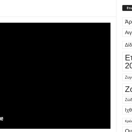
Ετι
Άρ
Αι
Δί
Ε
2
Ζυγ
Ζ
Ζώδ
Ιχθ
Κριό
Ου