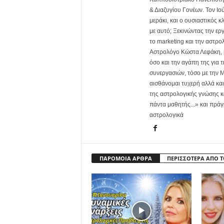
& Διαζυγίου Γονέων. Τον Ιού
μεράκι, και ο ουσιαστικός 
με αυτό; Ξεκινώντας την ερ
το marketing και την αστρ
Αστρολόγο Κώστα Λεφάκη, μ
όσο και την αγάπη της για 
συνεργασιών, τόσο με την M
αισθάνομαι τυχερή αλλά κα
της αστρολογικής γνώσης κα
πάντα μαθητής...» και πράγ
αστρολογικά
ΠΑΡΟΜΟΙΑ ΑΡΘΡΑ
ΠΕΡΙΣΣΟΤΕΡΑ ΑΠΟ 