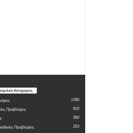
οφιλείς Κατηγορίες
1390
έψεις
810
ίες Προβλέψεις
360
s
253
αδιαίες Προβλέψεις