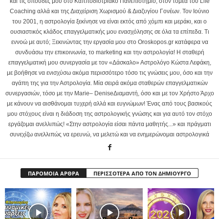
και τις σπουδές μου στο Καπποδιστριακό Πανεπιστήμιο, στον τομέα του Life
Coaching αλλά και της Διαχείριση Χωρισμού & Διαζυγίου Γονέων. Τον Ιούνιο
του 2001, η αστρολογία ξεκίνησε να είναι εκτός από χόμπι και μεράκι, και ο
ουσιαστικός κλάδος επαγγελματικής μου ενασχόλησης σε όλα τα επίπεδα. Τι
εννοώ με αυτό; Ξεκινώντας την εργασία μου στο Oroskopos.gr κατάφερα να
συνδυάσω την επικοινωνία, το marketing και την αστρολογία! Η σταθερή
επαγγελματική μου συνεργασία με τον «Δάσκαλο» Αστρολόγο Κώστα Λεφάκη,
με βοήθησε να ενισχύσω ακόμα περισσότερο τόσο τις γνώσεις μου, όσο και την
αγάπη της για την Αστρολογία. Μία σειρά ακόμα σταθερών επαγγελματικών
συνεργασιών, τόσο με την Marie– DeniseΔιαμαντή, όσο και με τον Χρήστο Άρχο
με κάνουν να αισθάνομαι τυχερή αλλά και ευγνώμων! Ένας από τους βασικούς
μου στόχους είναι η διάδοση της αστρολογικής γνώσης και για αυτό τον στόχο
εργάζομαι ανελλιπώς! «Στην αστρολογία είσαι πάντα μαθητής...» και πράγματι
συνεχίζω ανελλιπώς να ερευνώ, να μελετώ και να ενημερώνομαι αστρολογικά
ΠΑΡΟΜΟΙΑ ΑΡΘΡΑ
ΠΕΡΙΣΣΟΤΕΡΑ ΑΠΟ ΤΟΝ ΔΗΜΙΟΥΡΓΟ