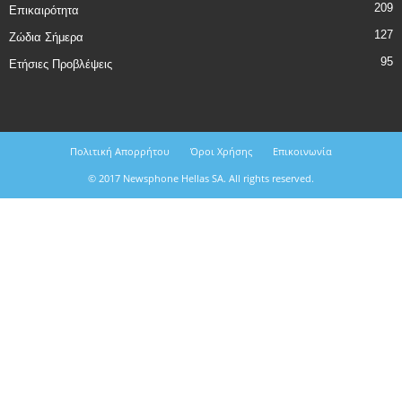
209
Επικαιρότητα
127
Ζώδια Σήμερα
95
Ετήσιες Προβλέψεις
Πολιτική Απορρήτου
Όροι Χρήσης
Επικοινωνία
© 2017 Newsphone Hellas SA. All rights reserved.