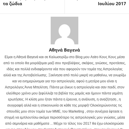
τα ζώδια
Ιουλίου 2017
Αθηνά Βαγενά
Είμαι η Αθηνά Βαγενά και σε Καλωσορίζω στο Blog μου Astro Κους Κους μέσα
από το οποίο θα μοιράζομαι μαζί σου προβλέψεις, σκέψεις, γνώσεις, προτάσεις,
ιδέες και πολλά ενδιαφέροντα νέα που αφορούν τον τομέα της Αστρολογίας
αλλά και της Αυτοβελτίωσης. Ξεκίνησα από πολύ μικρή να μαθαίνω, να γνωρίζω
και να ενημερώνομαι για την αστρολογία, αφού η μητέρα μου είναι η
Αστρολόγος Άννα Μπελίτση. Πάντα με έλκυε η αστρολογία και σαν παιδί, στον
ελεύθερο χρόνο μου ξεφύλλιζα τα βιβλία της μαμάς και ήμουν πάντα γεμάτη
ερωτήσεις. Η κλίση μου ήταν πάντα η έρευνα, η ανάλυση, η αναζήτηση , η
συγγραφή αλλά και η επικοινωνία σε κάθε της μορφή! Ολοκληρώνοντας τις
σπουδές μου στον τομέα των ΜΜΕ, του Marketing , στην συνέχεια έφτασε η
στιγμή να εμπλουτίσω ακόμα περισσότερο τις αστρολογικές μου γνώσεις, μέσα
από σεμινάρια και μαθήματα ... Μέχρι το τέλος του 2017 θα έχω ολοκληρώσει