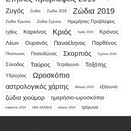
Ζώδια 2019
Ζυγός
Ζώδια
Ζώδια 2018
Ημερήσιες Προβλέψεις
Ζώδια Έρωτας
Ζώδια Σχέσεις
Κριός
Καρκίνος
Κρόνος
Ιχθύς
Κριός 2019
Λέων
Ουρανός
Πανσέληνος
Παρθένος
Σκορπιός
Ποσειδώνας
Πλούτωνας
Σχέσεις 2018
Ταύρος
Τοξότης
Σύνοδος
Τετράγωνο
Ωροσκόπιο
Υδροχόος
αστρολογικός χάρτης
εξάγωνο
διδυμος 2019
ζώδια χιούμορ
ημερήσιο-ωροσκόπιο
τρίγωνο
νέα σελήνη
καρκίνος 2019
ταύρος 2019