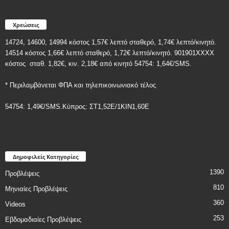
Χρεώσεις
14724, 14600, 14994 κόστος 1,57€ λεπτό σταθερό, 1,74€ λεπτό/κινητό.
14514 κόστος 1,66€ λεπτό σταθερό, 1,72€ λεπτό/κινητό. 901901ΧΧΧΧ
κόστος
σταθ. 1,82€, κιν. 2,18€
από κινητό 54754: 1,64€/SMS.
* Περιλαμβάνεται ΦΠΑ και τηλεπικοινωνιακό τέλος
54754: 1,49€/SMS.Κύπρος: ΣT1,52E/1KIN1,60E
Δημοφιλείς Κατηγορίες
1390
Προβλέψεις
810
Μηνιαίες Προβλέψεις
360
Videos
253
Εβδομαδιαίες Προβλέψεις