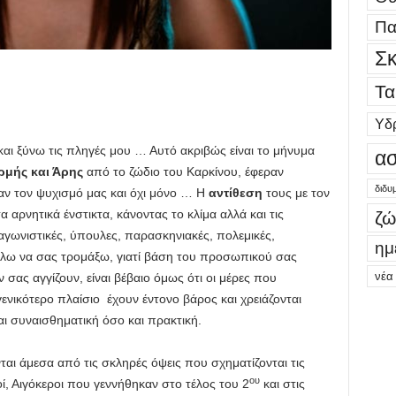
Πα
Σκ
Τα
Υδ
 και ξύνω τις πληγές μου … Αυτό ακριβώς είναι το μήνυμα
ασ
ρμής και Άρης
από το ζώδιο του Καρκίνου, έφεραν
διδυ
ξαν τον ψυχισμό μας και όχι μόνο … Η
αντίθεση
τους με τον
α αρνητικά ένστικτα, κάνοντας το κλίμα αλλά και τις
ζώ
ταγωνιστικές, ύπουλες, παρασκηνιακές, πολεμικές,
ημ
θέλω να σας τρομάξω, γιατί βάση του προσωπικού σας
νέα
 σας αγγίζουν, είναι βέβαιο όμως ότι οι μέρες που
γενικότερο πλαίσιο έχουν έντονο βάρος και χρειάζονται
αι συναισθηματική όσο και πρακτική.
ι άμεσα από τις σκληρές όψεις που σχηματίζονται τις
ου
γοί, Αιγόκεροι που γεννήθηκαν στο τέλος του 2
και στις