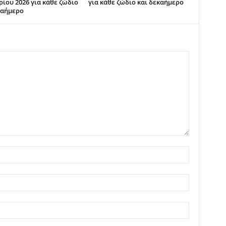
ρίου 2026 για κάθε ζώδιο
για κάθε ζώδιο και δεκαήμερο
καήμερο