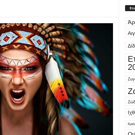
Ετι
Άρ
Αι
Δί
Ε
2
Ζυγ
Ζ
Ζώδ
Ιχθ
Κριό
Ου