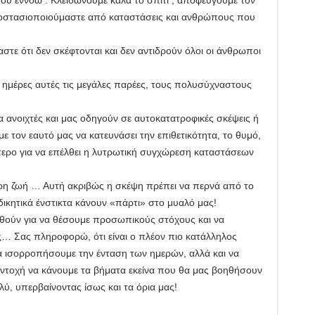
υ εννοώ : Κλειδώνουμε καλά το σπίτι , αποφεύγουμε τον
ποστασιοποιούμαστε από καταστάσεις και ανθρώπους που
στε ότι δεν σκέφτονται και δεν αντιδρούν όλοι οι άνθρωποι
ς ημέρες αυτές τις μεγάλες παρέες, τους πολυσύχναστους
.
α ανοιχτές και μας οδηγούν σε αυτοκατατροφικές σκέψεις ή
ε τον εαυτό μας να κατευνάσει την επιθετικότητα, το θυμό,
τερο για να επέλθει η λυτρωτική συγχώρεση καταστάσεων
ερη ζωή … Αυτή ακριβώς η σκέψη πρέπει να περνά από το
δικητικά ένστικτα κάνουν «πάρτι» στο μυαλό μας!
υθούν για να θέσουμε προσωπικούς στόχους και να
… Σας πληροφορώ, ότι είναι ο πλέον πιο κατάλληλος
α ισορροπήσουμε την ένταση των ημερών, αλλά και να
αντοχή να κάνουμε τα βήματα εκείνα που θα μας βοηθήσουν
ύ, υπερβαίνοντας ίσως και τα όρια μας!