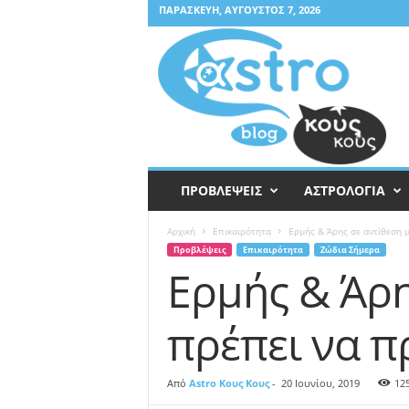
ΠΑΡΑΣΚΕΥΉ, ΑΎΓΟΥΣΤΟΣ 7, 2026
A
s
t
r
o
Κ
ο
υ
ΠΡΟΒΛΕΨΕΙΣ
ΑΣΤΡΟΛΟΓΙΑ
ς
Κ
Αρχική
Επικαιρότητα
Ερμής & Άρης σε αντίθεση 
ο
Προβλέψεις
Επικαιρότητα
Ζώδια Σήμερα
υ
Ερμής & Άρη
ς
πρέπει να π
Από
Astro Κους Κους
-
20 Ιουνίου, 2019
12