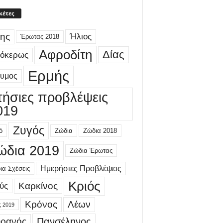
κέτες
ης
Ήλιος
Έρωτας 2018
Αφροδίτη
Δίας
γόκερως
Ερμής
δυμος
τήσιες προβλέψεις
019
Ζυγός
ό
Ζώδια
Ζώδια 2018
ώδια 2019
Ζώδια Έρωτας
Ημερήσιες Προβλέψεις
ια Σχέσεις
Κριός
Καρκίνος
ύς
Κρόνος
Λέων
ς 2019
ρανός
Πανσέληνος