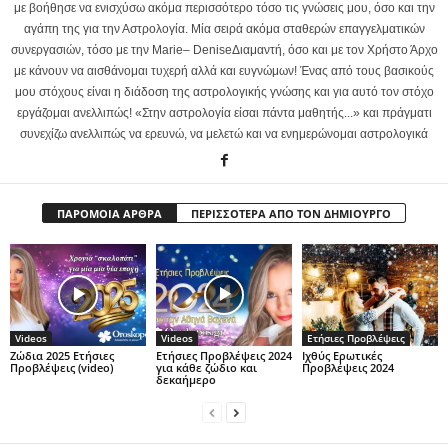
με βοήθησε να ενισχύσω ακόμα περισσότερο τόσο τις γνώσεις μου, όσο και την
αγάπη της για την Αστρολογία. Μία σειρά ακόμα σταθερών επαγγελματικών
συνεργασιών, τόσο με την Marie– DeniseΔιαμαντή, όσο και με τον Χρήστο Άρχο
με κάνουν να αισθάνομαι τυχερή αλλά και ευγνώμων! Ένας από τους βασικούς
μου στόχους είναι η διάδοση της αστρολογικής γνώσης και για αυτό τον στόχο
εργάζομαι ανελλιπώς! «Στην αστρολογία είσαι πάντα μαθητής...» και πράγματι
συνεχίζω ανελλιπώς να ερευνώ, να μελετώ και να ενημερώνομαι αστρολογικά
ΠΑΡΟΜΟΙΑ ΑΡΘΡΑ
ΠΕΡΙΣΣΟΤΕΡΑ ΑΠΟ ΤΟΝ ΔΗΜΙΟΥΡΓΟ
Videos
Videos
Ετήσιες Προβλέψεις
Ζώδια 2025 Ετήσιες
Ετήσιες Προβλέψεις 2024
Ιχθύς Ερωτικές
Προβλέψεις (video)
για κάθε ζώδιο και
Προβλέψεις 2024
δεκαήμερο