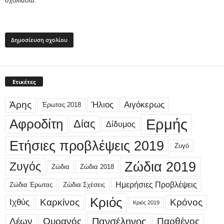
σχολιάσω.
Ετικέτες
Άρης
Ήλιος
Αιγόκερως
Έρωτας 2018
Ερμής
Αφροδίτη
Δίας
Δίδυμος
Ετήσιες προβλέψεις 2019
Ζυγό
Ζώδια 2019
Ζυγός
Ζώδια
Ζώδια 2018
Ημερήσιες Προβλέψεις
Ζώδια Έρωτας
Ζώδια Σχέσεις
Κριός
Καρκίνος
Κρόνος
Ιχθύς
Κριός 2019
Λέων
Ουρανός
Πανσέληνος
Παρθένος