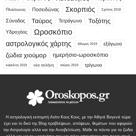
Σκορπιός
Ποσειδώνας
Πλούτωνας
Σχέσεις 2018
Ταύρος
Τοξότης
Σύνοδος
Τετράγωνο
Ωροσκόπιο
Υδροχόος
αστρολογικός χάρτης
εξάγωνο
διδυμος 2019
ζώδια χιούμορ
ημερήσιο-ωροσκόπιο
τρίγωνο
νέα σελήνη
καρκίνος 2019
ταύρος 2019
Η αστρολογική εκπομπή Astro Κους Κους, με την Αθηνά Βαγενά τώρα
έχει και το δικό της Blog προβλέψεων, απόψεων, θεμάτων που αφορούν
την Αστρολογία αλλά και την Αυτοβελτίωση. Μάθε τα πάντα για τα ζώδια