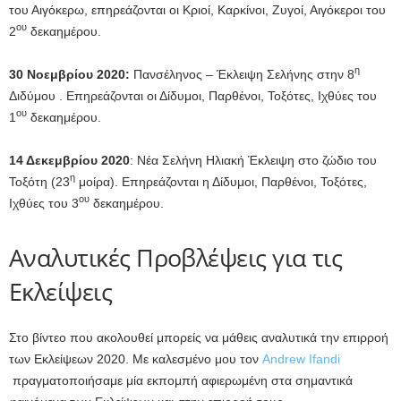
του Αιγόκερω, επηρεάζονται οι Κριοί, Καρκίνοι, Ζυγοί, Αιγόκεροι του
ου
2
δεκαημέρου.
η
30 Νοεμβρίου 2020:
Πανσέληνος – Έκλειψη Σελήνης στην 8
Διδύμου . Επηρεάζονται οι Δίδυμοι, Παρθένοι, Τοξότες, Ιχθύες του
ου
1
δεκαημέρου.
14 Δεκεμβρίου 2020
: Νέα Σελήνη Ηλιακή Έκλειψη στο ζώδιο του
η
Τοξότη (23
μοίρα). Επηρεάζονται η Δίδυμοι, Παρθένοι, Τοξότες,
ου
Ιχθύες του 3
δεκαημέρου.
Αναλυτικές Προβλέψεις για τις
Εκλείψεις
Στο βίντεο που ακολουθεί μπορείς να μάθεις αναλυτικά την επιρροή
των Εκλείψεων 2020. Με καλεσμένο μου τον
Andrew Ifandi
πραγματοποιήσαμε μία εκπομπή αφιερωμένη στα σημαντικά