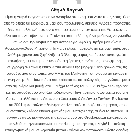
Αθηνά Βαγενά
Είμαι η Αθηνά Βαγενά και σε Καλωσορίζω στο Blog μου Astro Κους Κους μέσα
από το οποίο θα μοιράζομαι μαζί σου προβλέψεις, σκέψεις, γνώσεις, προτάσεις,
ιδέες και πολλά ενδιαφέροντα νέα που αφορούν τον τομέα της Αστρολογίας
αλλά και της Αυτοβελτίωσης. Ξεκίνησα από πολύ μικρή να μαθαίνω, να γνωρίζω
και να ενημερώνομαι για την αστρολογία, αφού η μητέρα μου είναι η
Αστρολόγος Άννα Μπελίτση. Πάντα με έλκυε η αστρολογία και σαν παιδί, στον
ελεύθερο χρόνο μου ξεφύλλιζα τα βιβλία της μαμάς και ήμουν πάντα γεμάτη
ερωτήσεις. Η κλίση μου ήταν πάντα η έρευνα, η ανάλυση, η αναζήτηση , η
συγγραφή αλλά και η επικοινωνία σε κάθε της μορφή! Ολοκληρώνοντας τις
σπουδές μου στον τομέα των ΜΜΕ, του Marketing , στην συνέχεια έφτασε η
στιγμή να εμπλουτίσω ακόμα περισσότερο τις αστρολογικές μου γνώσεις, μέσα
από σεμινάρια και μαθήματα ... Μέχρι το τέλος του 2017 θα έχω ολοκληρώσει
και τις σπουδές μου στο Καπποδιστριακό Πανεπιστήμιο, στον τομέα του Life
Coaching αλλά και της Διαχείριση Χωρισμού & Διαζυγίου Γονέων. Τον Ιούνιο
του 2001, η αστρολογία ξεκίνησε να είναι εκτός από χόμπι και μεράκι, και ο
ουσιαστικός κλάδος επαγγελματικής μου ενασχόλησης σε όλα τα επίπεδα. Τι
εννοώ με αυτό; Ξεκινώντας την εργασία μου στο Oroskopos.gr κατάφερα να
συνδυάσω την επικοινωνία, το marketing και την αστρολογία! Η σταθερή
επαγγελματική μου συνεργασία με τον «Δάσκαλο» Αστρολόγο Κώστα Λεφάκη,