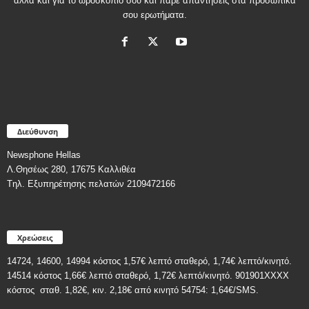
αλλά και για το ωροσκόπιο σου και πάρε απαντήσεις στα προσωπικά
σου ερωτήματα.
Διεύθυνση
Newsphone Hellas
Λ.Θησέως 280, 17675 Καλλιθέα
Tηλ. Εξυπηρέτησης πελατών 2109472166
Χρεώσεις
14724, 14600, 14994 κόστος 1,57€ λεπτό σταθερό, 1,74€ λεπτό/κινητό.
14514 κόστος 1,66€ λεπτό σταθερό, 1,72€ λεπτό/κινητό. 901901ΧΧΧΧ
κόστος
σταθ. 1,82€, κιν. 2,18€
από κινητό 54754: 1,64€/SMS.