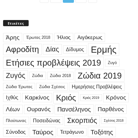
Ετικέτες
Άρης
Ήλιος
Αιγόκερως
Έρωτας 2018
Ερμής
Αφροδίτη
Δίας
Δίδυμος
Ετήσιες προβλέψεις 2019
Ζυγό
Ζώδια 2019
Ζυγός
Ζώδια
Ζώδια 2018
Ημερήσιες Προβλέψεις
Ζώδια Έρωτας
Ζώδια Σχέσεις
Κριός
Καρκίνος
Κρόνος
Ιχθύς
Κριός 2019
Λέων
Ουρανός
Πανσέληνος
Παρθένος
Σκορπιός
Ποσειδώνας
Πλούτωνας
Σχέσεις 2018
Ταύρος
Τοξότης
Σύνοδος
Τετράγωνο