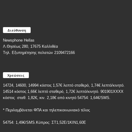
Διεύθυνση
Newsphone Hellas
Λ.Θησέως 280, 17675 Καλλιθέα
Tηλ. Εξυπηρέτησης πελατών 2109472166
Χρεώσεις
14724, 14600, 14994 κόστος 1,57€ λεπτό σταθερό, 1,74€ λεπτό/κινητό.
14514 κόστος 1,66€ λεπτό σταθερό, 1,72€ λεπτό/κινητό. 901901ΧΧΧΧ
κόστος
σταθ. 1,82€, κιν. 2,18€
από κινητό 54754: 1,64€/SMS.
* Περιλαμβάνεται ΦΠΑ και τηλεπικοινωνιακό τέλος
54754: 1,49€/SMS.Κύπρος: ΣT1,52E/1KIN1,60E