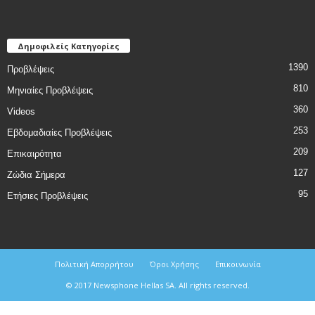
Δημοφιλείς Κατηγορίες
1390
Προβλέψεις
810
Μηνιαίες Προβλέψεις
360
Videos
253
Εβδομαδιαίες Προβλέψεις
209
Επικαιρότητα
127
Ζώδια Σήμερα
95
Ετήσιες Προβλέψεις
Πολιτική Απορρήτου
Όροι Χρήσης
Επικοινωνία
© 2017 Newsphone Hellas SA. All rights reserved.