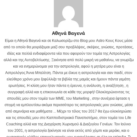
Αθηνά Βαγενά
Είμαι η Αθηνά Βαγενά και σε Καλωσορίζω στο Blog μου Astro Κους Κους μέσα
από το οποίο θα μοιράζομαι μαζί σου προβλέψεις, σκέψεις, γνώσεις, προτάσεις,
ιδέες και πολλά ενδιαφέροντα νέα που αφορούν τον τομέα της Αστρολογίας
αλλά και της Αυτοβελτίωσης. Ξεκίνησα από πολύ μικρή να μαθαίνω, να γνωρίζω
και να ενημερώνομαι για την αστρολογία, αφού η μητέρα μου είναι η
Αστρολόγος Άννα Μπελίτση. Πάντα με έλκυε η αστρολογία και σαν παιδί, στον
ελεύθερο χρόνο μου ξεφύλλιζα τα βιβλία της μαμάς και ήμουν πάντα γεμάτη
ερωτήσεις. Η κλίση μου ήταν πάντα η έρευνα, η ανάλυση, η αναζήτηση , η
συγγραφή αλλά και η επικοινωνία σε κάθε της μορφή! Ολοκληρώνοντας τις
σπουδές μου στον τομέα των ΜΜΕ, του Marketing , στην συνέχεια έφτασε η
στιγμή να εμπλουτίσω ακόμα περισσότερο τις αστρολογικές μου γνώσεις, μέσα
από σεμινάρια και μαθήματα ... Μέχρι το τέλος του 2017 θα έχω ολοκληρώσει
και τις σπουδές μου στο Καπποδιστριακό Πανεπιστήμιο, στον τομέα του Life
Coaching αλλά και της Διαχείριση Χωρισμού & Διαζυγίου Γονέων. Τον Ιούνιο
του 2001, η αστρολογία ξεκίνησε να είναι εκτός από χόμπι και μεράκι, και ο
ουσιαστικός κλάδος επαγγελματικής μου ενασχόλησης σε όλα τα επίπεδα. Τι