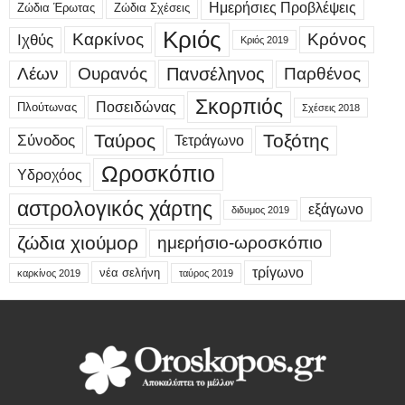
Ημερήσιες Προβλέψεις
Ζώδια Έρωτας
Ζώδια Σχέσεις
Κριός
Καρκίνος
Κρόνος
Ιχθύς
Κριός 2019
Λέων
Ουρανός
Πανσέληνος
Παρθένος
Σκορπιός
Ποσειδώνας
Πλούτωνας
Σχέσεις 2018
Ταύρος
Τοξότης
Σύνοδος
Τετράγωνο
Ωροσκόπιο
Υδροχόος
αστρολογικός χάρτης
εξάγωνο
διδυμος 2019
ζώδια χιούμορ
ημερήσιο-ωροσκόπιο
τρίγωνο
νέα σελήνη
καρκίνος 2019
ταύρος 2019