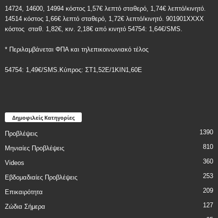
14724, 14600, 14994 κόστος 1,57€ λεπτό σταθερό, 1,74€ λεπτό/κινητό.
14514 κόστος 1,66€ λεπτό σταθερό, 1,72€ λεπτό/κινητό. 901901ΧΧΧΧ
κόστος
σταθ. 1,82€, κιν. 2,18€
από κινητό 54754: 1,64€/SMS.
* Περιλαμβάνεται ΦΠΑ και τηλεπικοινωνιακό τέλος
54754: 1,49€/SMS.Κύπρος: ΣT1,52E/1KIN1,60E
Δημοφιλείς Κατηγορίες
1390
Προβλέψεις
810
Μηνιαίες Προβλέψεις
360
Videos
253
Εβδομαδιαίες Προβλέψεις
209
Επικαιρότητα
127
Ζώδια Σήμερα