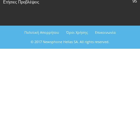
95
Ετήσιες Προβλέψεις
Πολιτική Απορρήτου
Όροι Χρήσης
Επικοινωνία
© 2017 Newsphone Hellas SA. All rights reserved.