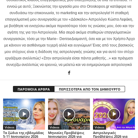
εννοώ με αυτό; Ξεκινώντας την εργασία μου στο Oroskopos.gr κατάφερα να
συνδυάσω την επικοινωνία, το marketing και την αστρολογία! Η σταθερή
επαγγελματική μου συνεργασία με τον «Δάσκαλο» Αστρολόγο Κώστα Λεφάκη,
με βοήθησε να ενισχύσω ακόμα περισσότερο τόσο τις γνώσεις μου, όσο και την
αγάπη της για την Αστρολογία. Μία σειρά ακόμα σταθερών επαγγελματικών
συνεργασιών, τόσο με την Marie– DeniseΔιαμαντή, όσο και με τον Χρήστο Άρχο
με κάνουν να αισθάνομαι τυχερή αλλά και ευγνώμων! Ένας από τους βασικούς
μου στόχους είναι η διάδοση της αστρολογικής γνώσης και για αυτό τον στόχο
εργάζομαι ανελλιπώς! «Στην αστρολογία είσαι πάντα μαθητής...» και πράγματι
συνεχίζω ανελλιπώς να ερευνώ, να μελετώ και να ενημερώνομαι αστρολογικά
ΠΑΡΟΜΟΙΑ ΑΡΘΡΑ
ΠΕΡΙΣΣΟΤΕΡΑ ΑΠΟ ΤΟΝ ΔΗΜΙΟΥΡΓΟ
Videos
Videos
Videos
Τα ζώδια της εβδομάδας
Μηνιαίες Προβλέψεις
Αστρολογικές
5-11 Ιανουαρίου 2026
Ιανουαρίου 2026 για
Προβλέψεις 2026 για