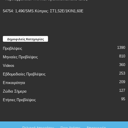
54754: 1,49€/SMS.Κύπρος: ΣT1,52E/1KIN1,60E
Δημοφιλείς Κατηγορίες
1390
Προβλέψεις
810
Μηνιαίες Προβλέψεις
360
Videos
253
Εβδομαδιαίες Προβλέψεις
209
Επικαιρότητα
127
Ζώδια Σήμερα
95
Ετήσιες Προβλέψεις
Πολιτική Απορρήτου
Όροι Χρήσης
Επικοινωνία