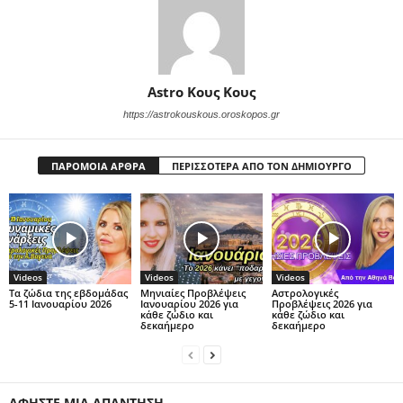
Astro Κους Κους
https://astrokouskous.oroskopos.gr
ΠΑΡΟΜΟΙΑ ΑΡΘΡΑ
ΠΕΡΙΣΣΟΤΕΡΑ ΑΠΟ ΤΟΝ ΔΗΜΙΟΥΡΓΟ
Videos
Videos
Videos
Τα ζώδια της εβδομάδας
Μηνιαίες Προβλέψεις
Αστρολογικές
5-11 Ιανουαρίου 2026
Ιανουαρίου 2026 για
Προβλέψεις 2026 για
κάθε ζώδιο και
κάθε ζώδιο και
δεκαήμερο
δεκαήμερο
ΑΦΗΣΤΕ ΜΙΑ ΑΠΑΝΤΗΣΗ