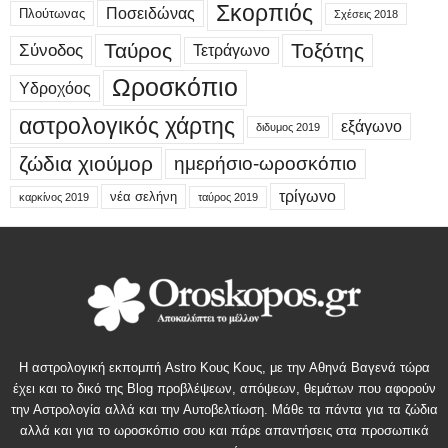
Σκορπιός
Ποσειδώνας
Πλούτωνας
Σχέσεις 2018
Ταύρος
Τοξότης
Σύνοδος
Τετράγωνο
Ωροσκόπιο
Υδροχόος
αστρολογικός χάρτης
εξάγωνο
διδυμος 2019
ζώδια χιούμορ
ημερήσιο-ωροσκόπιο
τρίγωνο
νέα σελήνη
καρκίνος 2019
ταύρος 2019
Η αστρολογική εκπομπή Astro Κους Κους, με την Αθηνά Βαγενά τώρα
έχει και το δικό της Blog προβλέψεων, απόψεων, θεμάτων που αφορούν
την Αστρολογία αλλά και την Αυτοβελτίωση. Μάθε τα πάντα για τα ζώδια
αλλά και για το ωροσκόπιο σου και πάρε απαντήσεις στα προσωπικά