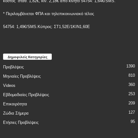
κόστος
σταθ. 1,82€, κιν. 2,18€
από κινητό 54754: 1,64€/SMS.
* Περιλαμβάνεται ΦΠΑ και τηλεπικοινωνιακό τέλος
54754: 1,49€/SMS.Κύπρος: ΣT1,52E/1KIN1,60E
Δημοφιλείς Κατηγορίες
1390
Προβλέψεις
810
Μηνιαίες Προβλέψεις
360
Videos
253
Εβδομαδιαίες Προβλέψεις
209
Επικαιρότητα
127
Ζώδια Σήμερα
95
Ετήσιες Προβλέψεις