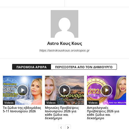
Astro Κους Κους
https://astrokouskous.oroskopos.gr
ΠΑΡΟΜΟΙΑ ΑΡΘΡΑ
ΠΕΡΙΣΣΟΤΕΡΑ ΑΠΟ ΤΟΝ ΔΗΜΙΟΥΡΓΟ
Videos
Videos
Videos
Τα ζώδια της εβδομάδας
Μηνιαίες Προβλέψεις
Αστρολογικές
5-11 Ιανουαρίου 2026
Ιανουαρίου 2026 για
Προβλέψεις 2026 για
κάθε ζώδιο και
κάθε ζώδιο και
δεκαήμερο
δεκαήμερο