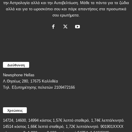
την Αστρολογία αλλά και την Αυτοβελτίωση. Μάθε τα πάντα για τα ζώδια
αλλά και για το ωροσκόπιο σου και πάρε απαντήσεις στα προσωπικά
σου ερωτήματα.
Διεύθυνση
Newsphone Hellas
Λ.Θησέως 280, 17675 Καλλιθέα
Tηλ. Εξυπηρέτησης πελατών 2109472166
Χρεώσεις
14724, 14600, 14994 κόστος 1,57€ λεπτό σταθερό, 1,74€ λεπτό/κινητό.
14514 κόστος 1,66€ λεπτό σταθερό, 1,72€ λεπτό/κινητό. 901901ΧΧΧΧ