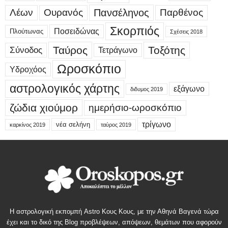
Λέων
Ουρανός
Πανσέληνος
Παρθένος
Σκορπιός
Ποσειδώνας
Πλούτωνας
Σχέσεις 2018
Ταύρος
Τοξότης
Σύνοδος
Τετράγωνο
Ωροσκόπιο
Υδροχόος
αστρολογικός χάρτης
εξάγωνο
διδυμος 2019
ζώδια χιούμορ
ημερήσιο-ωροσκόπιο
τρίγωνο
νέα σελήνη
καρκίνος 2019
ταύρος 2019
Η αστρολογική εκπομπή Astro Κους Κους, με την Αθηνά Βαγενά τώρα
έχει και το δικό της Blog προβλέψεων, απόψεων, θεμάτων που αφορούν