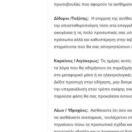
πρωτοβουλίες που αφορούν τα αισθηματικά
Δίδυμοι /Τοξότης:
Η επιρροή της αντίθεσ
την αποσταθεροποίηση τόσο στα επαγγελμ
οικογένεια ή τις πολύ προσωπικές σας υπ
πρόσωπα αλλά και καθυστέρηση στην έκβα
στιγμιότυπα που θα σας απογοητεύσουν α
Καρκίνος / Αιγόκερως:
Τις ημέρες αυτές 
τα λόγια που θα οδηγήσουν σε παρεξηγήσ
στο μεταφορικό μέσο ή σε ηλεκτρολογικές 
Δείξτε προσοχή στην οδήγηση, μην δεσμε
την υπερανάλυση στον τρόπο σκέψης σας
παρούσα φάση θα σας προκαλέσει έντονο
Λέων / Υδροχόος:
Αισθάνεστε ότι όσο και
να αισθάνεστε ανεπαρκείς, τουλάχιστον στ
πηγαίνουν πίσω τα προσωπικά σχέδια κα
πορτοφόλι αδειάζει και οι λογαριασμοί βρί