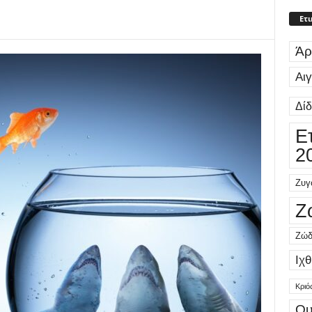
Ετι
Άρ
Αι
Δί
Ε
2
Ζυγ
Ζ
Ζώδ
Ιχθ
Κριό
Ου