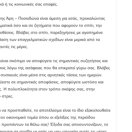
 ή τις κοινωνικές σας επαφές.
ης Άρη – Ποσειδώνα είναι άμεση για εσάς, προκαλώντας
ατικά όσο και σε ζητήματα που αφορούν το σπίτι, την
οθέσεις. Βλάβες στο σπίτι, παρεξηγήσεις με αγαπημένα
ση των επαγγελματικών σχεδίων είναι μερικά από τα
υτές τις μέρες.
είναι σκόπιμο να αποφύγετε τις σημαντικές συζητήσεις και
εις λόγω της ασάφειας που θα επικρατεί γύρω σας. Βλάβες
συσκευές είναι μέσα στις αρνητικές τάσεις των ημερών.
ύεστε σε σημαντικές αποφάσεις, αποφύγετε ωστόσο και
. Η πολυπλοκότητα στον τρόπο σκέψης σας, στην
 στρες.
 να προσπαθείτε, το αποτέλεσμα είναι το ίδιο εξακολουθείτε
ον οικονομικό τομέα όπου οι εξελίξεις της περιόδου
ι προπάντων τα θέλω σας! Έξοδα σας αποσυντονίζουν, το
σκονται σε στοίβα με εσάς να μην μπορείτε αυτές τις μέρες