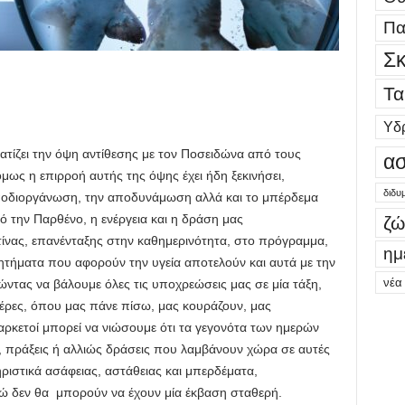
Πα
Σκ
Τα
Υδ
τίζει την όψη αντίθεσης με τον Ποσειδώνα από τους
ασ
μως η επιρροή αυτής της όψης έχει ήδη ξεκινήσει,
διδυ
οδιοργάνωση, την αποδυνάμωση αλλά και το μπέρδεμα
 την Παρθένο, η ενέργεια και η δράση μας
ζώ
ίνας, επανένταξης στην καθημερινότητα, στο πρόγραμμα,
ημ
τήματα που αφορούν την υγεία αποτελούν και αυτά με την
νέα
ντας να βάλουμε όλες τις υποχρεώσεις μας σε μία τάξη,
έρες, όπου μας πάνε πίσω, μας κουράζουν, μας
αρκετοί μπορεί να νιώσουμε ότι τα γεγονότα των ημερών
, πράξεις ή αλλιώς δράσεις που λαμβάνουν χώρα σε αυτές
ριστικά ασάφειας, αστάθειας και μπερδέματα,
ώ δεν θα μπορούν να έχουν μία έκβαση σταθερή.