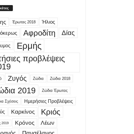
κέτες
ης
Ήλιος
Έρωτας 2018
Αφροδίτη
Δίας
γόκερως
Ερμής
δυμος
τήσιες προβλέψεις
019
Ζυγός
ό
Ζώδια
Ζώδια 2018
ώδια 2019
Ζώδια Έρωτας
Ημερήσιες Προβλέψεις
ια Σχέσεις
Κριός
Καρκίνος
ύς
Κρόνος
Λέων
ς 2019
ρανός
Πανσέληνος