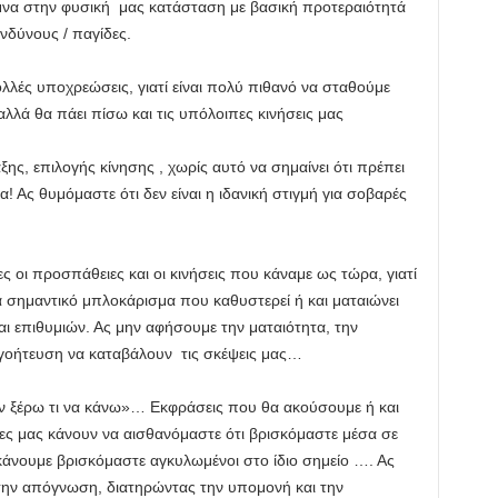
ιμνα στην φυσική μας κατάσταση με βασική προτεραιότητά
νδύνους / παγίδες.
λές υποχρεώσεις, γιατί είναι πολύ πιθανό να σταθούμε
λλά θα πάει πίσω και τις υπόλοιπες κινήσεις μας
, επιλογής κίνησης , χωρίς αυτό να σημαίνει ότι πρέπει
! Ας θυμόμαστε ότι δεν είναι η ιδανική στιγμή για σοβαρές
ες οι προσπάθειες και οι κινήσεις που κάναμε ως τώρα, γιατί
σημαντικό μπλοκάρισμα που καθυστερεί ή και ματαιώνει
αι επιθυμιών. Ας μην αφήσουμε την ματαιότητα, την
ήτευση να καταβάλουν τις σκέψεις μας…
εν ξέρω τι να κάνω»… Εκφράσεις που θα ακούσουμε ή και
ίες μας κάνουν να αισθανόμαστε ότι βρισκόμαστε μέσα σε
κάνουμε βρισκόμαστε αγκυλωμένοι στο ίδιο σημείο …. Ας
την απόγνωση, διατηρώντας την υπομονή και την