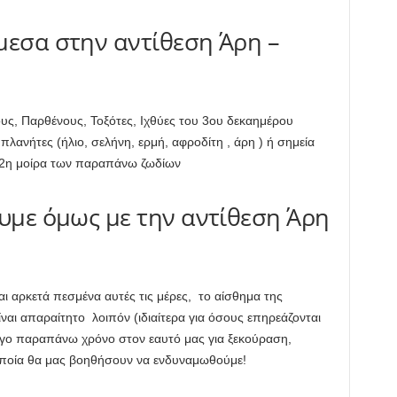
μεσα στην αντίθεση Άρη –
ους, Παρθένους, Τοξότες, Ιχθύες του 3ου δεκαημέρου
λανήτες (ήλιο, σελήνη, ερμή, αφροδίτη , άρη ) ή σημεία
22η μοίρα των παραπάνω ζωδίων
υμε όμως με την αντίθεση Άρη
αι αρκετά πεσμένα αυτές τις μέρες, το αίσθημα της
ίναι απαραίτητο λοιπόν (ιδιαίτερα για όσους επηρεάζονται
ίγο παραπάνω χρόνο στον εαυτό μας για ξεκούραση,
οποία θα μας βοηθήσουν να ενδυναμωθούμε!