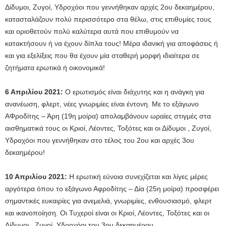
Δίδυμοι, Ζυγοί, Υδροχόοι που γεννήθηκαν αρχές 2ου δεκαημέρου,
κατασταλάζουν πολύ περισσότερο στα θέλω, στις επιθυμίες τους
και οριοθετούν πολύ καλύτερα αυτά που επιθυμούν να
κατακτήσουν ή να έχουν δίπλα τους! Μέρα ιδανική για αποφάσεις ή
και για εξελίξεις που θα έχουν μία σταθερή μορφή ιδιαίτερα σε
ζητήματα ερωτικά ή οικονομικά!
6 Απριλίου 2021:
Ο ερωτισμός είναι διάχυτης και η ανάγκη για
ανανέωση, φλερτ, νέες γνωριμίες είναι έντονη. Με το εξάγωνο
ΑΦροδίτης – Άρη (19η μοίρα) απολαμβάνουν ωραίες στιγμές στα
αισθηματικά τους οι Κριοί, Λέοντες, Τοξότες και οι Δίδυμοι , Ζυγοί,
Υδροχόοι που γεννήθηκαν στο τέλος του 2ου και αρχές 3ου
δεκαημέρου!
10 Απριλίου 2021:
Η ερωτική εύνοια συνεχίζεται και λίγες μέρες
αργότερα όπου το εξάγωνο Αφροδίτης – Δία (25η μοίρα) προσφέρει
σημαντικές ευκαιρίες για ανεμελιά, γνωριμίες, ενθουσιασμό, φλερτ
και ικανοποίηση. Οι Τυχεροί είναι οι Κριοί, Λέοντες, Τοξότες και οι
Δίδυμοι , Ζυγοί, Υδροχόοι του 3ου δεκαημέρου.