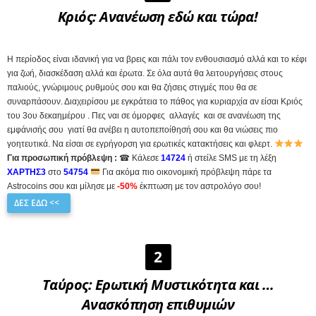
Κριός
: Ανανέωση εδώ και τώρα!
Η περίοδος είναι ιδανική για να βρεις και πάλι τον ενθουσιασμό αλλά και το κέφι
για ζωή, διασκέδαση αλλά και έρωτα. Σε όλα αυτά θα λειτουργήσεις στους
παλιούς, γνώριμους ρυθμούς σου και θα ζήσεις στιγμές που θα σε
συναρπάσουν. Διαχειρίσου με εγκράτεια το πάθος για κυριαρχία αν είσαι Κριός
του 3ου δεκαημέρου . Πες ναι σε όμορφες αλλαγές και σε ανανέωση της
εμφάνισής σου γιατί θα ανέβει η αυτοπεποίθησή σου και θα νιώσεις πιο
γοητευτικά. Να είσαι σε εγρήγορση για ερωτικές κατακτήσεις και φλερτ.
Για προσωπική πρόβλεψη :
☎ Κάλεσε
14724
ή στείλε SMS με τη λέξη
ΧΑΡΤΗΣ3
στο
54754
Για ακόμα πιο οικονομική πρόβλεψη πάρε τα
Astrocoins σου και μίλησε με
-50%
έκπτωση με τον αστρολόγο σου!
ΔΕΣ ΕΔΩ <<
2
Ταύρος
: Ερωτική Μυστικότητα και …
Ανασκόπηση επιθυμιών