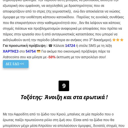
εξωτερική σου εμφάνιση, να ασχοληθείς με δραστηριότητες που σε
αποφορτίζουν από το στρες (πχ γυμναστική), ενώ δεν αποκλείεται να νιώσεις
όμορφα με την υιοθέτηση κάποιου κατοικίδιου. Παρόλες τις ευνοϊκές συνθήκες
που θα επικρατήσουν στην καθημερινότητά σου , δεν θα λείψουν και κάποιες
στιγμές πιέσεων και προβληματισμών αναφορικά με αποφάσεις που πρέπει να
πάρεις στην εργασία σου ή από ανταγωνιστικές καταστάσεις που μπορεί να
ο
εκδηλωθούν αυτή την περίοδο (ιδιαίτερα αν ανήκεις στο 3
δεκαήμερο).
Για προσωπική πρόβλεψη :
☎ Κάλεσε
14724
ή στείλε SMS με τη λέξη
ΧΑΡΤΗΣ3
στο
54754
Για ακόμα πιο οικονομική πρόβλεψη πάρε τα
Astrocoins σου και μίλησε με
-50%
έκπτωση με τον αστρολόγο σου!
ΔΕΣ ΕΔΩ <<
9
Τοξότης
: Άνοιξη και στα ερωτικά !
Με την Αφροδίτη από το ζώδιο του Κριού, μπαίνεις σε μία περίοδο που ο
έρωτας παίζει πρωτεύοντα ρόλο στη ζωή σου. Είσαι από τα ζώδια που θα
μπορέσουν μέχρι μέσα Απριλίου να απολαύσουν όμορφες, δυνατές στιγμές που