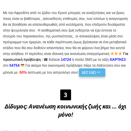
Με την Αφροδίτη από το ζώδιο του Κριού μπορείς να αναζητήσεις και να βρεις
ποιες είναι οι βαθύτερες , ασυνείδητες επιθυμίες σου, των οποίων η αναγνώριση
θα σε βοηθήσει να απελευθερωθείς από κολλήματα, που επιδρούν δυσάρεστα
στην ψυχολογία σου. Η αισθηματική σου ζωή ενδέχεται να έχει έντονα το
στοιχείο του παρασκηνίου, της μυστικότητας, οι αποκαλύψεις είναι μέσα στο
πρόγραμμα των ημερών, σε κάθε περίπτωση όμως βρίσκεσαι σε ένα μεταβατικό
στάδιο που θα σου δοθούν απαντήσεις που θα σε φέρουν ένα βήμα πιο κοντά
στην αλήθεια. Η περίοδος είναι ιδανική για ανανέωση επαγγελματική.
Για
προσωπική πρόβλεψη :
☎ Κάλεσε
14724
ή στείλε SMS με τη λέξη
ΧΑΡΤΗΣ3
στο
54754
Για ακόμα πιο οικονομική πρόβλεψη πάρε τα Astrocoins σου και
ΔΕΣ ΕΔΩ <<
μίλησε με
-50%
έκπτωση με τον αστρολόγο σου!
3
Δίδυμος
: Ανανέωση κοινωνικής ζωής και … όχι
μόνο!