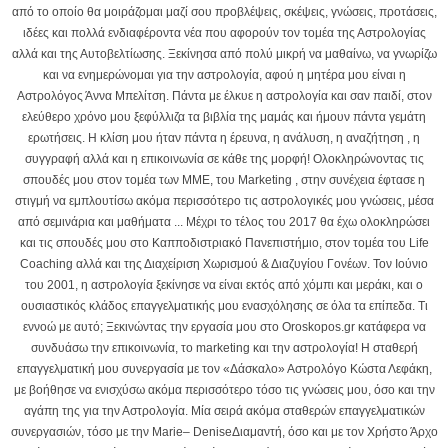
από το οποίο θα μοιράζομαι μαζί σου προβλέψεις, σκέψεις, γνώσεις, προτάσεις,
ιδέες και πολλά ενδιαφέροντα νέα που αφορούν τον τομέα της Αστρολογίας
αλλά και της Αυτοβελτίωσης. Ξεκίνησα από πολύ μικρή να μαθαίνω, να γνωρίζω
και να ενημερώνομαι για την αστρολογία, αφού η μητέρα μου είναι η
Αστρολόγος Άννα Μπελίτση. Πάντα με έλκυε η αστρολογία και σαν παιδί, στον
ελεύθερο χρόνο μου ξεφύλλιζα τα βιβλία της μαμάς και ήμουν πάντα γεμάτη
ερωτήσεις. Η κλίση μου ήταν πάντα η έρευνα, η ανάλυση, η αναζήτηση , η
συγγραφή αλλά και η επικοινωνία σε κάθε της μορφή! Ολοκληρώνοντας τις
σπουδές μου στον τομέα των ΜΜΕ, του Marketing , στην συνέχεια έφτασε η
στιγμή να εμπλουτίσω ακόμα περισσότερο τις αστρολογικές μου γνώσεις, μέσα
από σεμινάρια και μαθήματα ... Μέχρι το τέλος του 2017 θα έχω ολοκληρώσει
και τις σπουδές μου στο Καπποδιστριακό Πανεπιστήμιο, στον τομέα του Life
Coaching αλλά και της Διαχείριση Χωρισμού & Διαζυγίου Γονέων. Τον Ιούνιο
του 2001, η αστρολογία ξεκίνησε να είναι εκτός από χόμπι και μεράκι, και ο
ουσιαστικός κλάδος επαγγελματικής μου ενασχόλησης σε όλα τα επίπεδα. Τι
εννοώ με αυτό; Ξεκινώντας την εργασία μου στο Oroskopos.gr κατάφερα να
συνδυάσω την επικοινωνία, το marketing και την αστρολογία! Η σταθερή
επαγγελματική μου συνεργασία με τον «Δάσκαλο» Αστρολόγο Κώστα Λεφάκη,
με βοήθησε να ενισχύσω ακόμα περισσότερο τόσο τις γνώσεις μου, όσο και την
αγάπη της για την Αστρολογία. Μία σειρά ακόμα σταθερών επαγγελματικών
συνεργασιών, τόσο με την Marie– DeniseΔιαμαντή, όσο και με τον Χρήστο Άρχο