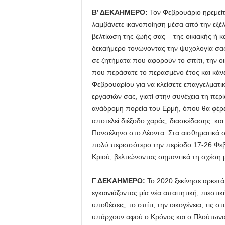
Β’ ΔΕΚΑΗΜΕΡΟ:
Τον Φεβρουάριο ηρεμείτ
λαμβάνετε ικανοποίηση μέσα από την εξ
βελτίωση της ζωής σας – της οικιακής ή κα
δεκαήμερο τονώνοντας την ψυχολογία σας
σε ζητήματα που αφορούν το σπίτι, την ο
που περάσατε το περασμένο έτος και κάνε
Φεβρουαρίου για να κλείσετε επαγγελματικ
εργασιών σας, γιατί στην συνέχεια τη περ
ανάδρομη πορεία του Ερμή, όπου θα φέρε
αποτελεί διέξοδο χαράς, διασκέδασης και 
Πανσέληνο στο Λέοντα. Στα αισθηματικά σα
πολύ περισσότερο την περίοδο 17-26 Φεβρ
Κριού, βελτιώνοντας σημαντικά τη σχέση 
Γ ΔΕΚΑΗΜΕΡΟ:
Το 2020 ξεκίνησε αρκετά
εγκαινιάζοντας μία νέα απαιτητική, πιεστι
υποθέσεις, το σπίτι, την οικογένεια, τις 
υπάρχουν αφού ο Κρόνος και ο Πλούτωνας