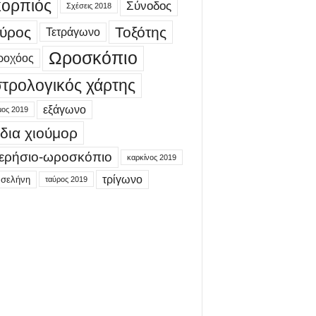
ορπιός
Σύνοδος
Σχέσεις 2018
ύρος
Τοξότης
Τετράγωνο
Ωροσκόπιο
ροχόος
τρολογικός χάρτης
εξάγωνο
μος 2019
δια χιούμορ
ερήσιο-ωροσκόπιο
καρκίνος 2019
τρίγωνο
 σελήνη
ταύρος 2019