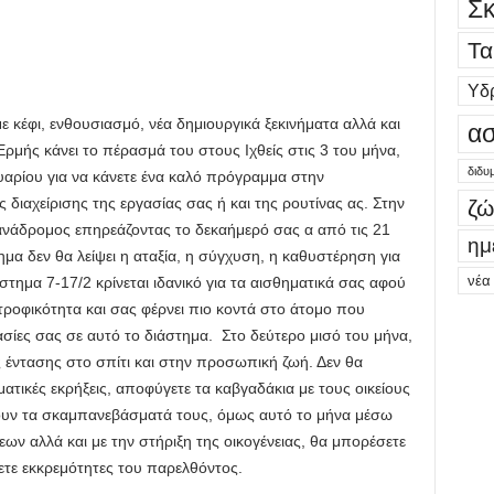
Σκ
Τα
Υδ
ε κέφι, ενθουσιασμό, νέα δημιουργικά ξεκινήματα αλλά και
ασ
μής κάνει το πέρασμά του στους Ιχθείς στις 3 του μήνα,
διδυ
υαρίου για να κάνετε ένα καλό πρόγραμμα στην
 διαχείρισης της εργασίας σας ή και της ρουτίνας ας. Στην
ζώ
ά ανάδρομος επηρεάζοντας το δεκαήμερό σας α από τις 21
ημ
ημα δεν θα λείψει η αταξία, η σύγχυση, η καθυστέρηση για
νέα
στημα 7-17/2 κρίνεται ιδανικό για τα αισθηματικά σας αφού
τροφικότητα και σας φέρνει πιο κοντά στο άτομο που
ασίες σας σε αυτό το διάστημα. Στο δεύτερο μισό του μήνα,
ς έντασης στο σπίτι και στην προσωπική ζωή. Δεν θα
τικές εκρήξεις, αποφύγετε τα καβγαδάκια με τους οικείους
χουν τα σκαμπανεβάσματά τους, όμως αυτό το μήνα μέσω
ν αλλά και με την στήριξη της οικογένειας, θα μπορέσετε
σετε εκκρεμότητες του παρελθόντος.