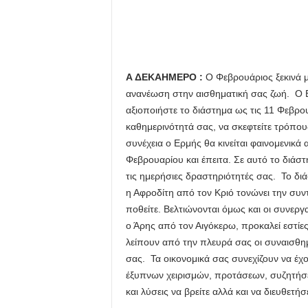
Α ΔΕΚΑΗΜΕΡΟ :
Ο Φεβρουάριος ξεκινά μ
ανανέωση στην αισθηματική σας ζωή. Ο Ερ
αξιοποιήστε το διάστημα ως τις 11 Φεβρο
καθημερινότητά σας, να σκεφτείτε τρόπους
συνέχεια ο Ερμής θα κινείται φαινομενικ
Φεβρουαρίου και έπειτα. Σε αυτό το διάστ
τις ημερήσιες δραστηριότητές σας. Το διά
η Αφροδίτη από τον Κριό τονώνει την συν
ποθείτε. Βελτιώνονται όμως και οι συνεργ
ο Άρης από τον Αιγόκερω, προκαλεί εστίε
λείπουν από την πλευρά σας οι συναισθημα
σας. Τα οικονομικά σας συνεχίζουν να έ
έξυπνων χειρισμών, προτάσεων, συζητήσεω
και λύσεις να βρείτε αλλά και να διευθετή