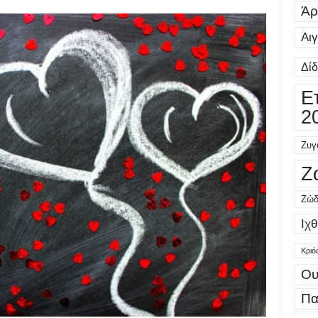
Άρ
Αι
Δί
Ε
2
Ζυγ
Ζ
Ζώδ
Ιχθ
Κριό
Ου
Πα