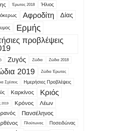
ης
Ήλιος
Έρωτας 2018
Αφροδίτη
Δίας
γόκερως
Ερμής
δυμος
τήσιες προβλέψεις
019
Ζυγός
ό
Ζώδια
Ζώδια 2018
ώδια 2019
Ζώδια Έρωτας
Ημερήσιες Προβλέψεις
ια Σχέσεις
Κριός
Καρκίνος
ύς
Κρόνος
Λέων
ς 2019
ρανός
Πανσέληνος
ρθένος
Ποσειδώνας
Πλούτωνας