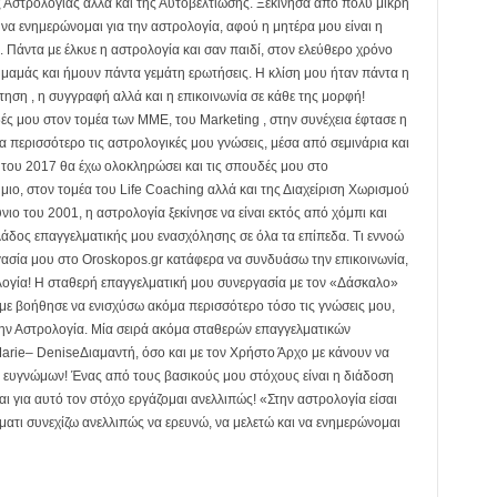
 Αστρολογίας αλλά και της Αυτοβελτίωσης. Ξεκίνησα από πολύ μικρή
 να ενημερώνομαι για την αστρολογία, αφού η μητέρα μου είναι η
Πάντα με έλκυε η αστρολογία και σαν παιδί, στον ελεύθερο χρόνο
ς μαμάς και ήμουν πάντα γεμάτη ερωτήσεις. Η κλίση μου ήταν πάντα η
τηση , η συγγραφή αλλά και η επικοινωνία σε κάθε της μορφή!
ς μου στον τομέα των ΜΜΕ, του Marketing , στην συνέχεια έφτασε η
 περισσότερο τις αστρολογικές μου γνώσεις, μέσα από σεμινάρια και
ς του 2017 θα έχω ολοκληρώσει και τις σπουδές μου στο
ιο, στον τομέα του Life Coaching αλλά και της Διαχείριση Χωρισμού
νιο του 2001, η αστρολογία ξεκίνησε να είναι εκτός από χόμπι και
κλάδος επαγγελματικής μου ενασχόλησης σε όλα τα επίπεδα. Τι εννοώ
γασία μου στο Oroskopos.gr κατάφερα να συνδυάσω την επικοινωνία,
ολογία! Η σταθερή επαγγελματική μου συνεργασία με τον «Δάσκαλο»
ε βοήθησε να ενισχύσω ακόμα περισσότερο τόσο τις γνώσεις μου,
την Αστρολογία. Μία σειρά ακόμα σταθερών επαγγελματικών
arie– DeniseΔιαμαντή, όσο και με τον Χρήστο Άρχο με κάνουν να
ι ευγνώμων! Ένας από τους βασικούς μου στόχους είναι η διάδοση
ι για αυτό τον στόχο εργάζομαι ανελλιπώς! «Στην αστρολογία είσαι
ματι συνεχίζω ανελλιπώς να ερευνώ, να μελετώ και να ενημερώνομαι