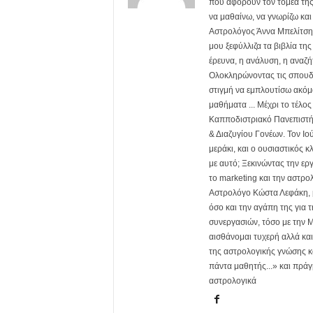
που αφορούν τον τομέα της
να μαθαίνω, να γνωρίζω και
Αστρολόγος Άννα Μπελίτση. 
μου ξεφύλλιζα τα βιβλία τη
έρευνα, η ανάλυση, η αναζή
Ολοκληρώνοντας τις σπουδέ
στιγμή να εμπλουτίσω ακόμα
μαθήματα ... Μέχρι το τέλο
Καπποδιστριακό Πανεπιστήμ
& Διαζυγίου Γονέων. Τον Ιού
μεράκι, και ο ουσιαστικός 
με αυτό; Ξεκινώντας την ερ
το marketing και την αστρ
Αστρολόγο Κώστα Λεφάκη, μ
όσο και την αγάπη της για 
συνεργασιών, τόσο με την M
αισθάνομαι τυχερή αλλά κα
της αστρολογικής γνώσης κα
πάντα μαθητής...» και πράγ
αστρολογικά