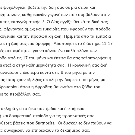
ε ψυχολογικά, βάζετε την ζωή σας σε μία σειρά και
έλιξη απλών, καθημερινών γεγονότων που συμβάλουν στην
ι της επαγγελματικής -! Ο Δίας αγγίζει θετικά το δικό σας
, φέρνοντας όμως και ευκαιρίες που αφορούν την πρόοδο
ικογένεια και την προσωπική ζωή. Ηρεμείτε από τα εμπόδια
τε τη ζωή σας πιο όμορφη. Αξιοποιήστε το διάστημα 11-17
ές εκκρεμότητες, για να κάνετε ένα καλό πλάνο των
ίοδο από τις 17 του μήνα και έπειτα θα σας ταλαιπωρήσει η
ι αταξία στην καθημερινότητά σας. Η κοινωνική σας ζωή
ανανέωσης ιδιαίτερα κοντά στις 9 του μήνα με την
ς υπάρχουν εξελίξεις σε όλη την διάρκεια του μήνα, μα
ουαρίου όπου η Αφροδίτη θα κινείται στο ζώδιο του
με το περιβάλλον σας.
 σκληρά για το δικό σας ζώδιο και δεκαήμερο,
κή και δοκιμαστική περίοδο για τις προσωπικές σας
σταθερές βάσεις που διατηρείτε. Οι δυσκολίες δεν παύουν να
 συνεχίζουν να επηρεάζουν το δεκαήμερό σας,