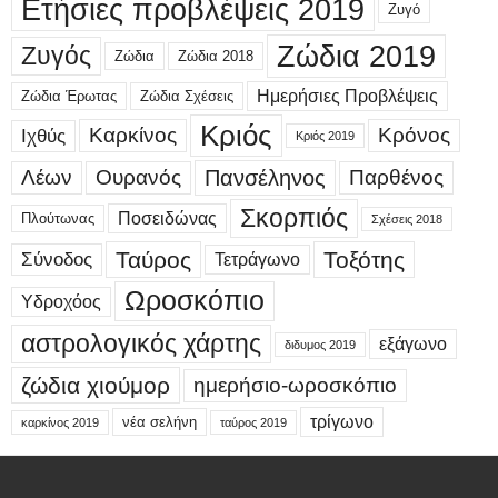
Ετήσιες προβλέψεις 2019
Ζυγό
Ζώδια 2019
Ζυγός
Ζώδια
Ζώδια 2018
Ημερήσιες Προβλέψεις
Ζώδια Έρωτας
Ζώδια Σχέσεις
Κριός
Καρκίνος
Κρόνος
Ιχθύς
Κριός 2019
Λέων
Ουρανός
Πανσέληνος
Παρθένος
Σκορπιός
Ποσειδώνας
Πλούτωνας
Σχέσεις 2018
Ταύρος
Τοξότης
Σύνοδος
Τετράγωνο
Ωροσκόπιο
Υδροχόος
αστρολογικός χάρτης
εξάγωνο
διδυμος 2019
ζώδια χιούμορ
ημερήσιο-ωροσκόπιο
τρίγωνο
νέα σελήνη
καρκίνος 2019
ταύρος 2019