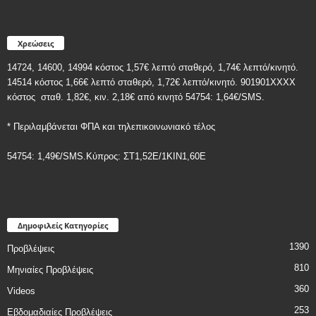
Χρεώσεις
14724, 14600, 14994 κόστος 1,57€ λεπτό σταθερό, 1,74€ λεπτό/κινητό.
14514 κόστος 1,66€ λεπτό σταθερό, 1,72€ λεπτό/κινητό. 901901ΧΧΧΧ
κόστος
σταθ. 1,82€, κιν. 2,18€
από κινητό 54754: 1,64€/SMS.
* Περιλαμβάνεται ΦΠΑ και τηλεπικοινωνιακό τέλος
54754: 1,49€/SMS.Κύπρος: ΣT1,52E/1KIN1,60E
Δημοφιλείς Κατηγορίες
1390
Προβλέψεις
810
Μηνιαίες Προβλέψεις
360
Videos
253
Εβδομαδιαίες Προβλέψεις