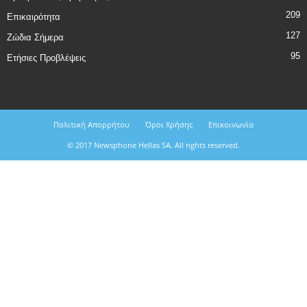
209
Επικαιρότητα
127
Ζώδια Σήμερα
95
Ετήσιες Προβλέψεις
Πολιτική Απορρήτου
Όροι Χρήσης
Επικοινωνία
© 2017 Newsphone Hellas SA. All rights reserved.