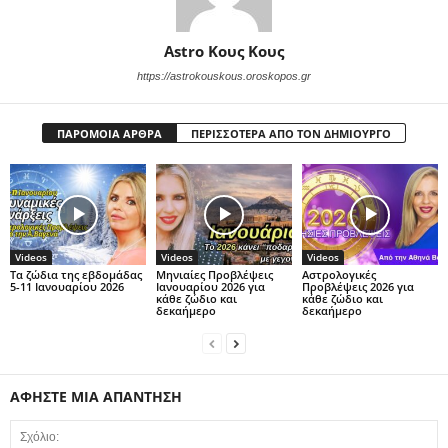
Astro Κους Κους
https://astrokouskous.oroskopos.gr
ΠΑΡΟΜΟΙΑ ΑΡΘΡΑ
ΠΕΡΙΣΣΟΤΕΡΑ ΑΠΟ ΤΟΝ ΔΗΜΙΟΥΡΓΟ
Videos
Videos
Videos
Τα ζώδια της εβδομάδας
Μηνιαίες Προβλέψεις
Αστρολογικές
5-11 Ιανουαρίου 2026
Ιανουαρίου 2026 για
Προβλέψεις 2026 για
κάθε ζώδιο και
κάθε ζώδιο και
δεκαήμερο
δεκαήμερο
ΑΦΗΣΤΕ ΜΙΑ ΑΠΑΝΤΗΣΗ