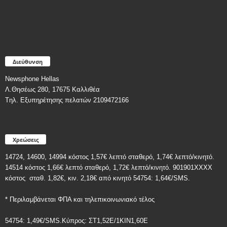
Διεύθυνση
Newsphone Hellas
Λ.Θησέως 280, 17675 Καλλιθέα
Tηλ. Εξυπηρέτησης πελατών 2109472166
Χρεώσεις
14724, 14600, 14994 κόστος 1,57€ λεπτό σταθερό, 1,74€ λεπτό/κινητό.
14514 κόστος 1,66€ λεπτό σταθερό, 1,72€ λεπτό/κινητό. 901901ΧΧΧΧ
κόστος
σταθ. 1,82€, κιν. 2,18€
από κινητό 54754: 1,64€/SMS.
* Περιλαμβάνεται ΦΠΑ και τηλεπικοινωνιακό τέλος
54754: 1,49€/SMS.Κύπρος: ΣT1,52E/1KIN1,60E