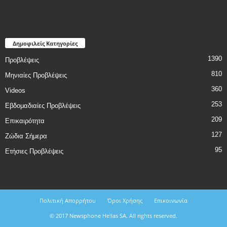
Δημοφιλείς Κατηγορίες
1390
Προβλέψεις
810
Μηνιαίες Προβλέψεις
360
Videos
253
Εβδομαδιαίες Προβλέψεις
209
Επικαιρότητα
127
Ζώδια Σήμερα
95
Ετήσιες Προβλέψεις
Πολιτική Απορρήτου
Όροι Χρήσης
Επικοινωνία
© 2017 Newsphone Hellas SA. All rights reserved.