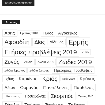
Ετικέτες
Άρης
Ήλιος
Αιγόκερως
Έρωτας 2018
Ερμής
Αφροδίτη
Δίας
Δίδυμος
Ετήσιες προβλέψεις 2019
Ζυγό
Ζώδια 2019
Ζυγός
Ζώδια
Ζώδια 2018
Ημερήσιες Προβλέψεις
Ζώδια Έρωτας
Ζώδια Σχέσεις
Κριός
Καρκίνος
Κρόνος
Ιχθύς
Κριός 2019
Λέων
Ουρανός
Πανσέληνος
Παρθένος
Σκορπιός
Ποσειδώνας
Πλούτωνας
Σχέσεις 2018
Ταύρος
Τοξότης
Σύνοδος
Τετράγωνο