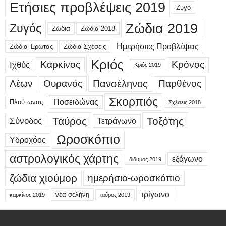
Ετήσιες προβλέψεις 2019
Ζυγό
Ζώδια 2019
Ζυγός
Ζώδια
Ζώδια 2018
Ημερήσιες Προβλέψεις
Ζώδια Έρωτας
Ζώδια Σχέσεις
Κριός
Καρκίνος
Κρόνος
Ιχθύς
Κριός 2019
Λέων
Ουρανός
Πανσέληνος
Παρθένος
Σκορπιός
Ποσειδώνας
Πλούτωνας
Σχέσεις 2018
Ταύρος
Τοξότης
Σύνοδος
Τετράγωνο
Ωροσκόπιο
Υδροχόος
αστρολογικός χάρτης
εξάγωνο
διδυμος 2019
ζώδια χιούμορ
ημερήσιο-ωροσκόπιο
τρίγωνο
νέα σελήνη
καρκίνος 2019
ταύρος 2019