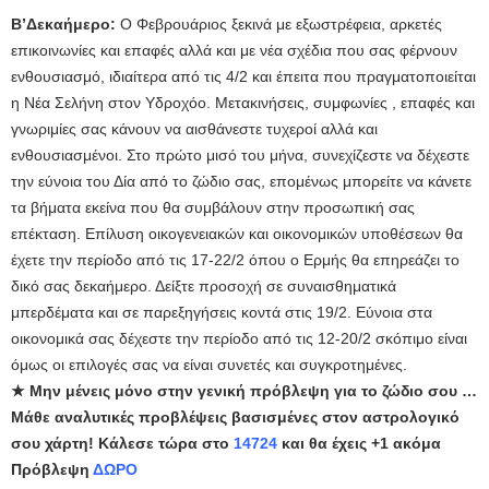
Β’Δεκαήμερο:
Ο Φεβρουάριος ξεκινά με εξωστρέφεια, αρκετές
επικοινωνίες και επαφές αλλά και με νέα σχέδια που σας φέρνουν
ενθουσιασμό, ιδιαίτερα από τις 4/2 και έπειτα που πραγματοποιείται
η Νέα Σελήνη στον Υδροχόο. Μετακινήσεις, συμφωνίες , επαφές και
γνωριμίες σας κάνουν να αισθάνεστε τυχεροί αλλά και
ενθουσιασμένοι. Στο πρώτο μισό του μήνα, συνεχίζεστε να δέχεστε
την εύνοια του Δία από το ζώδιο σας, επομένως μπορείτε να κάνετε
τα βήματα εκείνα που θα συμβάλουν στην προσωπική σας
επέκταση. Επίλυση οικογενειακών και οικονομικών υποθέσεων θα
έχετε την περίοδο από τις 17-22/2 όπου ο Ερμής θα επηρεάζει το
δικό σας δεκαήμερο. Δείξτε προσοχή σε συναισθηματικά
μπερδέματα και σε παρεξηγήσεις κοντά στις 19/2. Εύνοια στα
οικονομικά σας δέχεστε την περίοδο από τις 12-20/2 σκόπιμο είναι
όμως οι επιλογές σας να είναι συνετές και συγκροτημένες.
★ Μην μένεις μόνο στην γενική πρόβλεψη για το ζώδιο σου …
Μάθε αναλυτικές προβλέψεις βασισμένες στον αστρολογικό
σου χάρτη! Κάλεσε τώρα στο
14724
και θα έχεις +1 ακόμα
Πρόβλεψη
ΔΩΡΟ