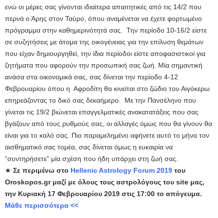
ενώ οι μέρες σας γίνονται ιδιαίτερα απαιτητικές από τις 14/2 που
περνά ο Άρης στον Ταύρο, όπου αναμένεται να έχετε φορτωμένο
πρόγραμμα στην καθημερινότητά σας. Την περίοδο 10-16/2 είστε
σε συζητήσεις με άτομα της οικογένειας για την επίλυση θεμάτων
που είχαν δημιουργηθεί, την ίδια περίοδοι είστε αποφασιστικοί για
ζητήματα που αφορούν την προσωπική σας ζωή. Μία σημαντική
ανάσα στα οικονομικά σας, σας δίνεται την περίοδο 4-12
Φεβρουαρίου όπου η Αφροδίτη θα κινείται στο ζώδιο του Αιγόκερω
επηρεάζοντας το δικό σας δεκαήμερο. Με την Πανσέληνο που
γίνεται τις 19/2 βιώνεται επαγγελματικές ανακατατάξεις που σας
βγάζουν από τους ρυθμούς σας, οι αλλαγές όμως που θα γίνουν θα
είναι για το καλό σας. Πιο παραμελημένο αφήνετε αυτό το μήνα τον
αισθηματικό σας τομέα, σας δίνεται όμως η ευκαιρία να
“συντηρήσετε” μία σχέση που ήδη υπάρχει στη ζωή σας.
★
Σε περιμένω στο
Hellenic Astrology Forum 2019
του
Oroskopos.gr μαζί με όλους τους αστρολόγους του site μας,
την Κυριακή 17 Φεβρουαρίου 2019 στις 17:00 το απόγευμα.
Μάθε περισσότερα <<