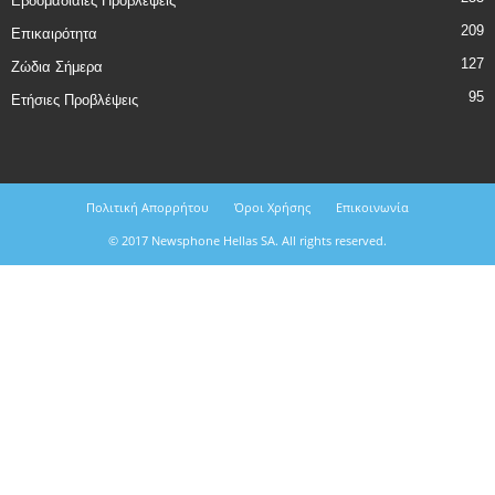
Εβδομαδιαίες Προβλέψεις
209
Επικαιρότητα
127
Ζώδια Σήμερα
95
Ετήσιες Προβλέψεις
Πολιτική Απορρήτου
Όροι Χρήσης
Επικοινωνία
© 2017 Newsphone Hellas SA. All rights reserved.