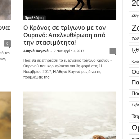
2
Ζυγ
Προβλέψεις
Ζ
ώνα:
Ο Κρόνος σε τρίγωνο με τον
Ουρανό: Απελευθέρωση από
Ζώδ
την στασιμότητα!
0
Ιχθ
Αθηνά Βαγενά
-
7 Νοεμβρίου, 2017
1
πό τον
ύων;
Πώς θα σε επηρεάσει το ευεργετικό τρίγωνο Κρόνου -
Κριό
Ουρανού που κορυφώνεται για 3η φορά στις 11
Ου
Νοεμβρίου 2017; Η Αθηνά Βαγενά μας δίνει τις
προβλέψεις της!
Πα
Πο
Σχέσ
Τε
Ω