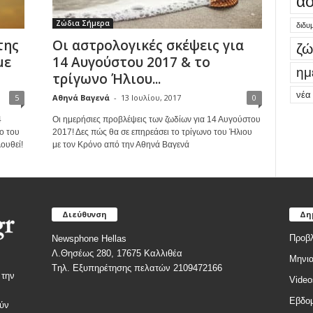
ασ
Ζώδια Σήμερα
διδυ
της
Οι αστρολογικές σκέψεις για
ζώ
με
14 Αυγούστου 2017 & το
ημ
τρίγωνο Ήλιου...
νέα
5
Αθηνά Βαγενά
-
13 Ιουλίου, 2017
0
4
Οι ημερήσιες προβλέψεις των ζωδίων για 14 Αυγούστου
ο του
2017! Δες πώς θα σε επηρεάσει το τρίγωνο του Ήλιου
ουθεί!
με τον Κρόνο από την Αθηνά Βαγενά
Διεύθυνση
Δη
Προβλ
Newsphone Hellas
Λ.Θησέως 280, 17675 Καλλιθέα
Μηνια
Tηλ. Εξυπηρέτησης πελατών 2109472166
 την
Video
Εβδομ
ύν