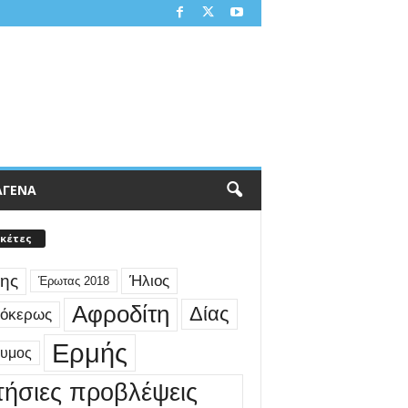
ΑΓΕΝΑ
ικέτες
ης
Ήλιος
Έρωτας 2018
Αφροδίτη
Δίας
γόκερως
Ερμής
δυμος
τήσιες προβλέψεις