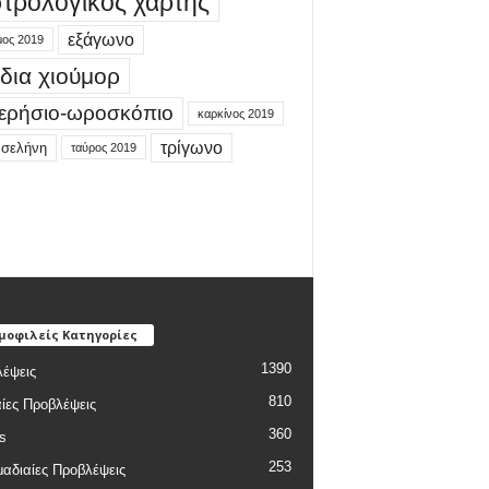
τρολογικός χάρτης
εξάγωνο
μος 2019
δια χιούμορ
ερήσιο-ωροσκόπιο
καρκίνος 2019
τρίγωνο
 σελήνη
ταύρος 2019
μοφιλείς Κατηγορίες
1390
έψεις
810
ίες Προβλέψεις
360
s
253
αδιαίες Προβλέψεις