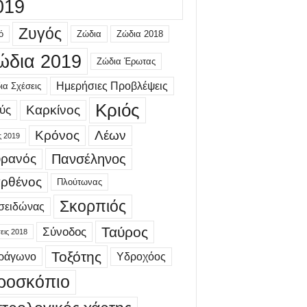
019
Ζυγός
ό
Ζώδια
Ζώδια 2018
ώδια 2019
Ζώδια Έρωτας
Ημερήσιες Προβλέψεις
ια Σχέσεις
Κριός
Καρκίνος
ύς
Κρόνος
Λέων
ς 2019
ρανός
Πανσέληνος
ρθένος
Πλούτωνας
Σκορπιός
σειδώνας
Ταύρος
Σύνοδος
εις 2018
Τοξότης
τράγωνο
Υδροχόος
ροσκόπιο