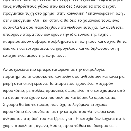
τους ανθρώπους γύρω σου και δες :
Άτομα τα οποία έχουν
πραγματικά τύχη στο χρήμα, στην κοινωνική / επαγγελματική ζωή ,
στην οικογένεια κλπ, και σπάνια θα δεις το χαμόγελό τους, ενώ
δύσκολα θα σου παραδεχθούν ότι νιώθουν ευτυχία. Εν αντιθέσει,
υπάρχουν άτομα που δεν έχουν την ίδια εύνοια της τύχης ,
αντιμετωπίζουν σοβαρά προβλήματα στη ζωή τους και συχνά θα τα
δεις να είναι ευτυχισμένα, να χαμογελούν και να δηλώνουν ότι η
ευτυχία είναι μέρος της ζωής τους.
Αν ασχολείσαι πιο εμπεριστατωμένα με την αστρολογία,
παρατήρησε τα ωροσκόπια κοντινών σου ανθρώπων και κάνει μία
μικρή στατιστική έρευνα. Τα άτομα που έχουν ένα «τυχερό»
ωροσκόπιο, με πολλές αρμονικές όψεις, είναι πιο ευτυχισμένα από
τα άτομα που έχουν ένα πιο σκληρό και δύσκολο ωροσκόπιο;
Σίγουρα θα διαπιστώσεις πως όχι, το λεγόμενο «τυχερό»
ωροσκόπιο δεν συνδέεται με την ευτυχία που θα νιώσει ένας
άνθρωπος στη ζωή του και ξέρεις γιατί; Η ευτυχία δεν έρχεται ποτέ
χωρίς πρόκληση, αγώνα, θυσία, προσπάθεια και δοκιμασία….