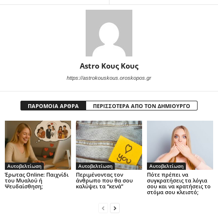
Astro Κους Κους
https://astrokouskous.oroskopos.gr
ΠΑΡΟΜΟΙΑ ΑΡΘΡΑ
ΠΕΡΙΣΣΟΤΕΡΑ ΑΠΟ ΤΟΝ ΔΗΜΙΟΥΡΓΟ
Αυτοβελτίωση
Αυτοβελτίωση
Αυτοβελτίωση
Έρωτας Online: Παιχνίδι
Περιμένοντας τον
Πότε πρέπει να
του Μυαλού ή
άνθρωπο που θα σου
συγκρατήσεις τα λόγια
Ψευδαίσθηση;
καλύψει τα “κενά”
σου και να κρατήσεις το
στόμα σου κλειστό;