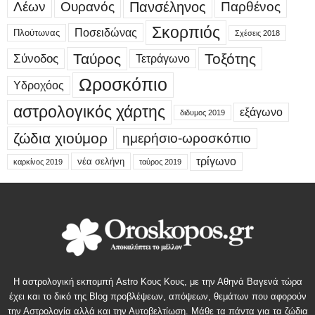
Λέων
Ουρανός
Πανσέληνος
Παρθένος
Σκορπιός
Ποσειδώνας
Πλούτωνας
Σχέσεις 2018
Ταύρος
Τοξότης
Σύνοδος
Τετράγωνο
Ωροσκόπιο
Υδροχόος
αστρολογικός χάρτης
εξάγωνο
διδυμος 2019
ζώδια χιούμορ
ημερήσιο-ωροσκόπιο
τρίγωνο
νέα σελήνη
καρκίνος 2019
ταύρος 2019
Η αστρολογική εκπομπή Astro Κους Κους, με την Αθηνά Βαγενά τώρα
έχει και το δικό της Blog προβλέψεων, απόψεων, θεμάτων που αφορούν
την Αστρολογία αλλά και την Αυτοβελτίωση. Μάθε τα πάντα για τα ζώδια