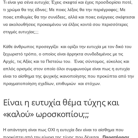
Τι είναι για σένα ευτυχία; Έχεις σκεφτεί και έχεις προσδιορίσει ποτέ,
τι χρώμα θα της έδινες; Με ποιες λέξεις θα την περιέγραφες; Με
ποιες επιθυμίες θα την συνέδεες, αλλά και ποιες ενέργειες σκέφτεσαι
να ακολουθήσεις προκειμένου να έλξεις κοντά σου περισσότερες
στιγμές ευτυχίας;;;
Κάθε άνθρωπος προσεγγίζει και ορίζει την ευτυχία με τον δικό του
ξεχωριστό τρόπο, ο οποίος είναι άρρηκτα συνδεδεμένος με τις
Αρχές, τις Αξίες και τα Πιστεύω του. Ένας σύντομος, εύκολος και
απλός ορισμός στον οποίο όλοι συμφωνούμε είναι πως η ευτυχία
είναι το αίσθημα της ψυχικής ικανοποίησης που προκύπτει από την
πραγματοποίηση σχεδίων, επιθυμιών και στόχων.
Είναι η ευτυχία θέμα τύχης και
«καλού» ωροσκοπίου;;;
Η απάντηση είναι πως ΟΧΙ η ευτυχία δεν είναι το αίσθημα που
προκύπτει από την εύνοια της τύχης που δέχεσαι
. Παρατήρησε