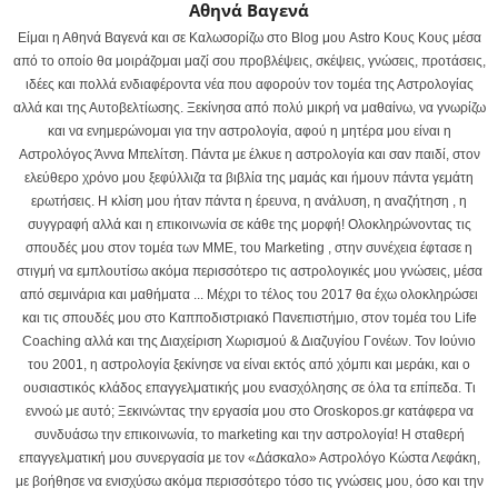
Αθηνά Βαγενά
Είμαι η Αθηνά Βαγενά και σε Καλωσορίζω στο Blog μου Astro Κους Κους μέσα
από το οποίο θα μοιράζομαι μαζί σου προβλέψεις, σκέψεις, γνώσεις, προτάσεις,
ιδέες και πολλά ενδιαφέροντα νέα που αφορούν τον τομέα της Αστρολογίας
αλλά και της Αυτοβελτίωσης. Ξεκίνησα από πολύ μικρή να μαθαίνω, να γνωρίζω
και να ενημερώνομαι για την αστρολογία, αφού η μητέρα μου είναι η
Αστρολόγος Άννα Μπελίτση. Πάντα με έλκυε η αστρολογία και σαν παιδί, στον
ελεύθερο χρόνο μου ξεφύλλιζα τα βιβλία της μαμάς και ήμουν πάντα γεμάτη
ερωτήσεις. Η κλίση μου ήταν πάντα η έρευνα, η ανάλυση, η αναζήτηση , η
συγγραφή αλλά και η επικοινωνία σε κάθε της μορφή! Ολοκληρώνοντας τις
σπουδές μου στον τομέα των ΜΜΕ, του Marketing , στην συνέχεια έφτασε η
στιγμή να εμπλουτίσω ακόμα περισσότερο τις αστρολογικές μου γνώσεις, μέσα
από σεμινάρια και μαθήματα ... Μέχρι το τέλος του 2017 θα έχω ολοκληρώσει
και τις σπουδές μου στο Καπποδιστριακό Πανεπιστήμιο, στον τομέα του Life
Coaching αλλά και της Διαχείριση Χωρισμού & Διαζυγίου Γονέων. Τον Ιούνιο
του 2001, η αστρολογία ξεκίνησε να είναι εκτός από χόμπι και μεράκι, και ο
ουσιαστικός κλάδος επαγγελματικής μου ενασχόλησης σε όλα τα επίπεδα. Τι
εννοώ με αυτό; Ξεκινώντας την εργασία μου στο Oroskopos.gr κατάφερα να
συνδυάσω την επικοινωνία, το marketing και την αστρολογία! Η σταθερή
επαγγελματική μου συνεργασία με τον «Δάσκαλο» Αστρολόγο Κώστα Λεφάκη,
με βοήθησε να ενισχύσω ακόμα περισσότερο τόσο τις γνώσεις μου, όσο και την