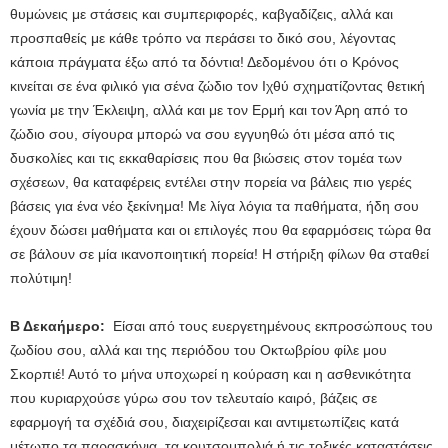
θυμώνεις με στάσεις και συμπεριφορές, καβγαδίζεις, αλλά και
προσπαθείς με κάθε τρόπο να περάσει το δικό σου, λέγοντας
κάποια πράγματα έξω από τα δόντια! Δεδομένου ότι ο Κρόνος
κινείται σε ένα φιλικό για σένα ζώδιο τον Ιχθύ σχηματίζοντας θετική
γωνία με την Έκλειψη, αλλά και με τον Ερμή και τον Άρη από το
ζώδιο σου, σίγουρα μπορώ να σου εγγυηθώ ότι μέσα από τις
δυσκολίες και τις εκκαθαρίσεις που θα βιώσεις στον τομέα των
σχέσεων, θα καταφέρεις εντέλει στην πορεία να βάλεις πιο γερές
βάσεις για ένα νέο ξεκίνημα! Με λίγα λόγια τα παθήματα, ήδη σου
έχουν δώσει μαθήματα και οι επιλογές που θα εφαρμόσεις τώρα θα
σε βάλουν σε μία ικανοποιητική πορεία! Η στήριξη φίλων θα σταθεί
πολύτιμη!
Β Δεκαήμερο:
Είσαι από τους ευεργετημένους εκπροσώπους του
ζωδίου σου, αλλά και της περιόδου του Οκτωβρίου φίλε μου
Σκορπιέ! Αυτό το μήνα υποχωρεί η κούραση και η ασθενικότητα
που κυριαρχούσε γύρω σου τον τελευταίο καιρό, βάζεις σε
εφαρμογή τα σχέδιά σου, διαχειρίζεσαι και αντιμετωπίζεις κατά
μέτωπο τα παρασκήνια, τα κουτσομπολιά ή τις τοξικές καταστάσεις