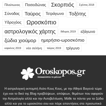
Σκορπιός
Ποσειδώνας
Πλούτωνας
Σχέσεις 2018
Ταύρος
Τοξότης
Σύνοδος
Τετράγωνο
Ωροσκόπιο
Υδροχόος
αστρολογικός χάρτης
εξάγωνο
διδυμος 2019
ζώδια χιούμορ
ημερήσιο-ωροσκόπιο
τρίγωνο
νέα σελήνη
καρκίνος 2019
ταύρος 2019
Η αστρολογική εκπομπή Astro Κους Κους, με την Αθηνά Βαγενά τώρα
έχει και το δικό της Blog προβλέψεων, απόψεων, θεμάτων που αφορούν
την Αστρολογία αλλά και την Αυτοβελτίωση. Μάθε τα πάντα για τα ζώδια
αλλά και για το ωροσκόπιο σου και πάρε απαντήσεις στα προσωπικά