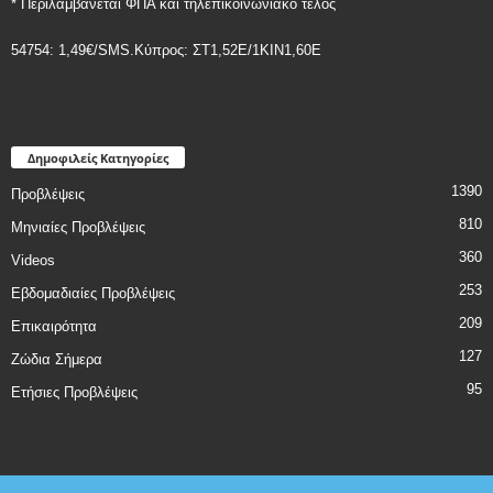
* Περιλαμβάνεται ΦΠΑ και τηλεπικοινωνιακό τέλος
54754: 1,49€/SMS.Κύπρος: ΣT1,52E/1KIN1,60E
Δημοφιλείς Κατηγορίες
1390
Προβλέψεις
810
Μηνιαίες Προβλέψεις
360
Videos
253
Εβδομαδιαίες Προβλέψεις
209
Επικαιρότητα
127
Ζώδια Σήμερα
95
Ετήσιες Προβλέψεις