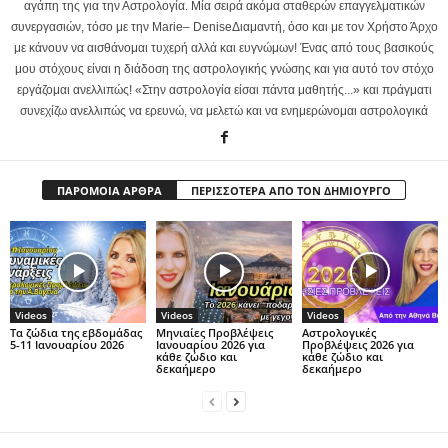
αγάπη της για την Αστρολογία. Μία σειρά ακόμα σταθερών επαγγελματικών
συνεργασιών, τόσο με την Marie– DeniseΔιαμαντή, όσο και με τον Χρήστο Άρχο
με κάνουν να αισθάνομαι τυχερή αλλά και ευγνώμων! Ένας από τους βασικούς
μου στόχους είναι η διάδοση της αστρολογικής γνώσης και για αυτό τον στόχο
εργάζομαι ανελλιπώς! «Στην αστρολογία είσαι πάντα μαθητής...» και πράγματι
συνεχίζω ανελλιπώς να ερευνώ, να μελετώ και να ενημερώνομαι αστρολογικά
ΠΑΡΟΜΟΙΑ ΑΡΘΡΑ
ΠΕΡΙΣΣΟΤΕΡΑ ΑΠΟ ΤΟΝ ΔΗΜΙΟΥΡΓΟ
Videos
Videos
Videos
Τα ζώδια της εβδομάδας
Μηνιαίες Προβλέψεις
Αστρολογικές
5-11 Ιανουαρίου 2026
Ιανουαρίου 2026 για
Προβλέψεις 2026 για
κάθε ζώδιο και
κάθε ζώδιο και
δεκαήμερο
δεκαήμερο