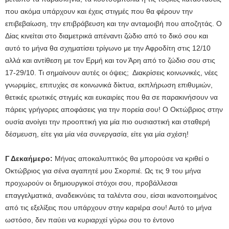
που ακόμα υπάρχουν και έχεις στιγμές που θα φέρουν την
επιβεβαίωση, την επιβράβευση και την ανταμοιβή που αποζητάς. Ο
Δίας κινείται στο διαμετρικά απέναντι ζώδιο από το δικό σου και
αυτό το μήνα θα σχηματίσει τρίγωνο με την Αφροδίτη στις 12/10
αλλά και αντίθεση με τον Ερμή και τον Άρη από το ζώδιο σου στις
17-29/10. Τι σημαίνουν αυτές οι όψεις; Διακρίσεις κοινωνικές, νέες
γνωριμίες, επιτυχίες σε κοινωνικά δίκτυα, εκπλήρωση επιθυμιών,
θετικές ερωτικές στιγμές και ευκαιρίες που θα σε παρακινήσουν να
πάρεις γρήγορες αποφάσεις για την πορεία σου! Ο Οκτώβριος στην
ουσία ανοίγει την προοπτική για μία πιο ουσιαστική και σταθερή
δέσμευση, είτε για μία νέα συνεργασία, είτε για μία σχέση!
Γ Δεκαήμερο:
Μήνας αποκαλυπτικός θα μπορούσε να κριθεί ο
Οκτώβριος για σένα αγαπητέ μου Σκορπιέ. Ως τις 9 του μήνα
προχωρούν οι δημιουργικοί στόχοι σου, προβάλλεσαι
επαγγελματικά, αναδεικνύεις τα ταλέντα σου, είσαι ικανοποιημένος
από τις εξελίξεις που υπάρχουν στην καριέρα σου! Αυτό το μήνα
ωστόσο, δεν παύει να κυριαρχεί γύρω σου το έντονο