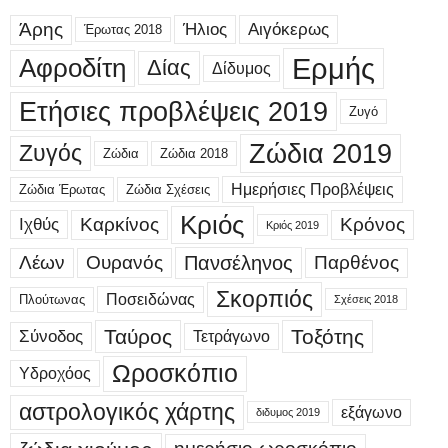
Άρης
Ήλιος
Αιγόκερως
Έρωτας 2018
Ερμής
Αφροδίτη
Δίας
Δίδυμος
Ετήσιες προβλέψεις 2019
Ζυγό
Ζώδια 2019
Ζυγός
Ζώδια
Ζώδια 2018
Ημερήσιες Προβλέψεις
Ζώδια Έρωτας
Ζώδια Σχέσεις
Κριός
Καρκίνος
Κρόνος
Ιχθύς
Κριός 2019
Λέων
Ουρανός
Πανσέληνος
Παρθένος
Σκορπιός
Ποσειδώνας
Πλούτωνας
Σχέσεις 2018
Ταύρος
Τοξότης
Σύνοδος
Τετράγωνο
Ωροσκόπιο
Υδροχόος
αστρολογικός χάρτης
εξάγωνο
διδυμος 2019