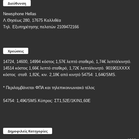
Διεύθυνση
Newsphone Hellas
Λ.Θησέως 280, 17675 Καλλιθέα
Tηλ. Εξυπηρέτησης πελατών 2109472166
Χρεώσεις
14724, 14600, 14994 κόστος 1,57€ λεπτό σταθερό, 1,74€ λεπτό/κινητό.
14514 κόστος 1,66€ λεπτό σταθερό, 1,72€ λεπτό/κινητό. 901901ΧΧΧΧ
κόστος
σταθ. 1,82€, κιν. 2,18€
από κινητό 54754: 1,64€/SMS.
* Περιλαμβάνεται ΦΠΑ και τηλεπικοινωνιακό τέλος
54754: 1,49€/SMS.Κύπρος: ΣT1,52E/1KIN1,60E
Δημοφιλείς Κατηγορίες