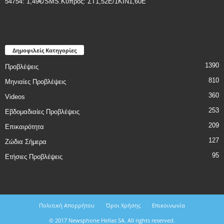
54754: 1,49€/SMS.Κύπρος: ΣT1,52E/1KIN1,60E
Δημοφιλείς Κατηγορίες
1390
Προβλέψεις
810
Μηνιαίες Προβλέψεις
360
Videos
253
Εβδομαδιαίες Προβλέψεις
209
Επικαιρότητα
127
Ζώδια Σήμερα
95
Ετήσιες Προβλέψεις
Πολιτική Απορρήτου
Όροι Χρήσης
Επικοινωνία
© 2017 Newsphone Hellas SA. All rights reserved.