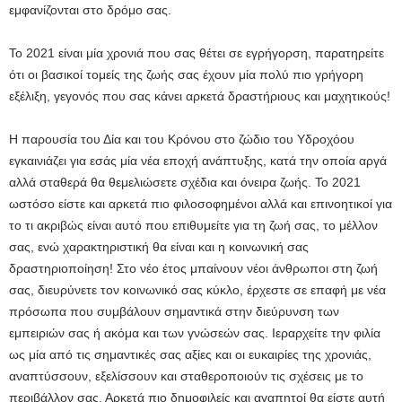
εμφανίζονται στο δρόμο σας.
Το 2021 είναι μία χρονιά που σας θέτει σε εγρήγορση, παρατηρείτε
ότι οι βασικοί τομείς της ζωής σας έχουν μία πολύ πιο γρήγορη
εξέλιξη, γεγονός που σας κάνει αρκετά δραστήριους και μαχητικούς!
Η παρουσία του Δία και του Κρόνου στο ζώδιο του Υδροχόου
εγκαινιάζει για εσάς μία νέα εποχή ανάπτυξης, κατά την οποία αργά
αλλά σταθερά θα θεμελιώσετε σχέδια και όνειρα ζωής. Το 2021
ωστόσο είστε και αρκετά πιο φιλοσοφημένοι αλλά και επινοητικοί για
το τι ακριβώς είναι αυτό που επιθυμείτε για τη ζωή σας, το μέλλον
σας, ενώ χαρακτηριστική θα είναι και η κοινωνική σας
δραστηριοποίηση! Στο νέο έτος μπαίνουν νέοι άνθρωποι στη ζωή
σας, διευρύνετε τον κοινωνικό σας κύκλο, έρχεστε σε επαφή με νέα
πρόσωπα που συμβάλουν σημαντικά στην διεύρυνση των
εμπειριών σας ή ακόμα και των γνώσεών σας. Ιεραρχείτε την φιλία
ως μία από τις σημαντικές σας αξίες και οι ευκαιρίες της χρονιάς,
αναπτύσσουν, εξελίσσουν και σταθεροποιούν τις σχέσεις με το
περιβάλλον σας. Αρκετά πιο δημοφιλείς και αγαπητοί θα είστε αυτή