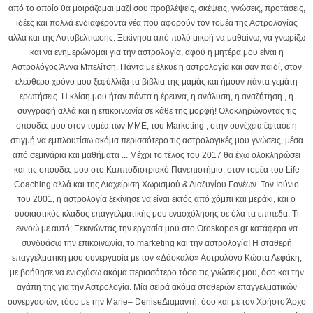
από το οποίο θα μοιράζομαι μαζί σου προβλέψεις, σκέψεις, γνώσεις, προτάσεις,
ιδέες και πολλά ενδιαφέροντα νέα που αφορούν τον τομέα της Αστρολογίας
αλλά και της Αυτοβελτίωσης. Ξεκίνησα από πολύ μικρή να μαθαίνω, να γνωρίζω
και να ενημερώνομαι για την αστρολογία, αφού η μητέρα μου είναι η
Αστρολόγος Άννα Μπελίτση. Πάντα με έλκυε η αστρολογία και σαν παιδί, στον
ελεύθερο χρόνο μου ξεφύλλιζα τα βιβλία της μαμάς και ήμουν πάντα γεμάτη
ερωτήσεις. Η κλίση μου ήταν πάντα η έρευνα, η ανάλυση, η αναζήτηση , η
συγγραφή αλλά και η επικοινωνία σε κάθε της μορφή! Ολοκληρώνοντας τις
σπουδές μου στον τομέα των ΜΜΕ, του Marketing , στην συνέχεια έφτασε η
στιγμή να εμπλουτίσω ακόμα περισσότερο τις αστρολογικές μου γνώσεις, μέσα
από σεμινάρια και μαθήματα ... Μέχρι το τέλος του 2017 θα έχω ολοκληρώσει
και τις σπουδές μου στο Καπποδιστριακό Πανεπιστήμιο, στον τομέα του Life
Coaching αλλά και της Διαχείριση Χωρισμού & Διαζυγίου Γονέων. Τον Ιούνιο
του 2001, η αστρολογία ξεκίνησε να είναι εκτός από χόμπι και μεράκι, και ο
ουσιαστικός κλάδος επαγγελματικής μου ενασχόλησης σε όλα τα επίπεδα. Τι
εννοώ με αυτό; Ξεκινώντας την εργασία μου στο Oroskopos.gr κατάφερα να
συνδυάσω την επικοινωνία, το marketing και την αστρολογία! Η σταθερή
επαγγελματική μου συνεργασία με τον «Δάσκαλο» Αστρολόγο Κώστα Λεφάκη,
με βοήθησε να ενισχύσω ακόμα περισσότερο τόσο τις γνώσεις μου, όσο και την
αγάπη της για την Αστρολογία. Μία σειρά ακόμα σταθερών επαγγελματικών
συνεργασιών, τόσο με την Marie– DeniseΔιαμαντή, όσο και με τον Χρήστο Άρχο