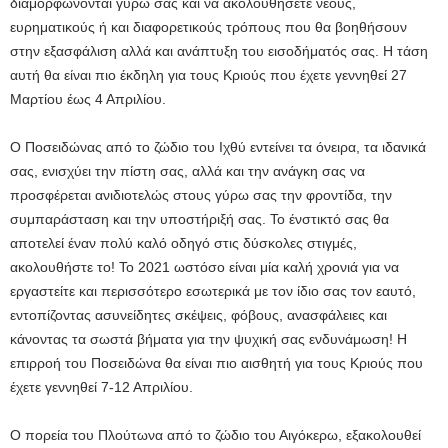
διαμορφώνονται γύρω σας και να ακολουθήσετε νέους,
ευρηματικούς ή και διαφορετικούς τρόπους που θα βοηθήσουν
στην εξασφάλιση αλλά και ανάπτυξη του εισοδήματός σας. Η τάση
αυτή θα είναι πιο έκδηλη για τους Κριούς που έχετε γεννηθεί 27
Μαρτίου έως 4 Απριλίου.
Ο Ποσειδώνας από το ζώδιο του Ιχθύ εντείνει τα όνειρα, τα ιδανικά
σας, ενισχύει την πίστη σας, αλλά και την ανάγκη σας να
προσφέρεται ανιδιοτελώς στους γύρω σας την φροντίδα, την
συμπαράσταση και την υποστήριξή σας. Το ένστικτό σας θα
αποτελεί έναν πολύ καλό οδηγό στις δύσκολες στιγμές,
ακολουθήστε το! Το 2021 ωστόσο είναι μία καλή χρονιά για να
εργαστείτε και περισσότερο εσωτερικά με τον ίδιο σας τον εαυτό,
εντοπίζοντας ασυνείδητες σκέψεις, φόβους, ανασφάλειες και
κάνοντας τα σωστά βήματα για την ψυχική σας ενδυνάμωση! Η
επιρροή του Ποσειδώνα θα είναι πιο αισθητή για τους Κριούς που
έχετε γεννηθεί 7-12 Απριλίου.
Ο πορεία του Πλούτωνα από το ζώδιο του Αιγόκερω, εξακολουθεί