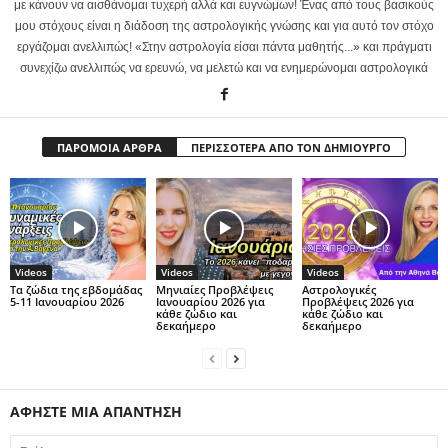
με κάνουν να αισθάνομαι τυχερή αλλά και ευγνώμων! Ένας από τους βασικούς
μου στόχους είναι η διάδοση της αστρολογικής γνώσης και για αυτό τον στόχο
εργάζομαι ανελλιπώς! «Στην αστρολογία είσαι πάντα μαθητής...» και πράγματι
συνεχίζω ανελλιπώς να ερευνώ, να μελετώ και να ενημερώνομαι αστρολογικά
ΠΑΡΟΜΟΙΑ ΑΡΘΡΑ
ΠΕΡΙΣΣΟΤΕΡΑ ΑΠΟ ΤΟΝ ΔΗΜΙΟΥΡΓΟ
Videos
Videos
Videos
Τα ζώδια της εβδομάδας
Μηνιαίες Προβλέψεις
Αστρολογικές
5-11 Ιανουαρίου 2026
Ιανουαρίου 2026 για
Προβλέψεις 2026 για
κάθε ζώδιο και
κάθε ζώδιο και
δεκαήμερο
δεκαήμερο
ΑΦΗΣΤΕ ΜΙΑ ΑΠΑΝΤΗΣΗ