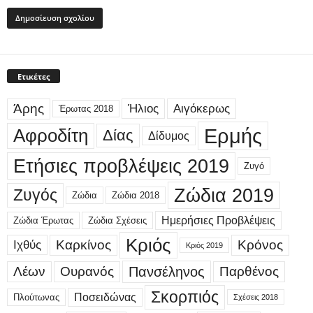
Ετικέτες
Άρης
Ήλιος
Αιγόκερως
Έρωτας 2018
Ερμής
Αφροδίτη
Δίας
Δίδυμος
Ετήσιες προβλέψεις 2019
Ζυγό
Ζώδια 2019
Ζυγός
Ζώδια
Ζώδια 2018
Ημερήσιες Προβλέψεις
Ζώδια Έρωτας
Ζώδια Σχέσεις
Κριός
Καρκίνος
Κρόνος
Ιχθύς
Κριός 2019
Λέων
Ουρανός
Πανσέληνος
Παρθένος
Σκορπιός
Ποσειδώνας
Πλούτωνας
Σχέσεις 2018