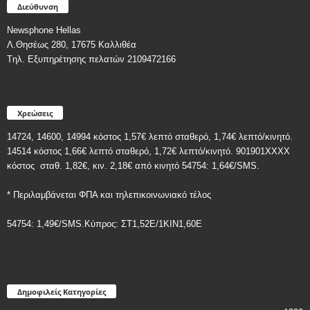
Διεύθυνση
Newsphone Hellas
Λ.Θησέως 280, 17675 Καλλιθέα
Tηλ. Εξυπηρέτησης πελατών 2109472166
Χρεώσεις
14724, 14600, 14994 κόστος 1,57€ λεπτό σταθερό, 1,74€ λεπτό/κινητό.
14514 κόστος 1,66€ λεπτό σταθερό, 1,72€ λεπτό/κινητό. 901901ΧΧΧΧ
κόστος
σταθ. 1,82€, κιν. 2,18€
από κινητό 54754: 1,64€/SMS.
* Περιλαμβάνεται ΦΠΑ και τηλεπικοινωνιακό τέλος
54754: 1,49€/SMS.Κύπρος: ΣT1,52E/1KIN1,60E
Δημοφιλείς Κατηγορίες