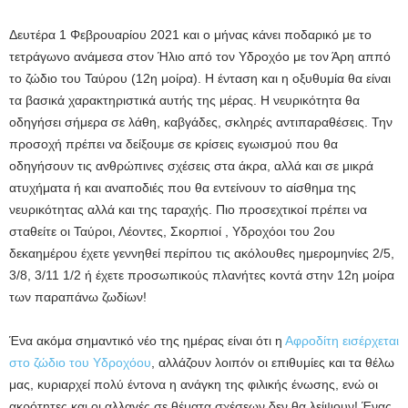
Δευτέρα 1 Φεβρουαρίου 2021 και ο μήνας κάνει ποδαρικό με το
τετράγωνο ανάμεσα στον Ήλιο από τον Υδροχόο με τον Άρη αππό
το ζώδιο του Ταύρου (12η μοίρα). Η ένταση και η οξυθυμία θα είναι
τα βασικά χαρακτηριστικά αυτής της μέρας. Η νευρικότητα θα
οδηγήσει σήμερα σε λάθη, καβγάδες, σκληρές αντιπαραθέσεις. Την
προσοχή πρέπει να δείξουμε σε κρίσεις εγωισμού που θα
οδηγήσουν τις ανθρώπινες σχέσεις στα άκρα, αλλά και σε μικρά
ατυχήματα ή και αναποδιές που θα εντείνουν το αίσθημα της
νευρικότητας αλλά και της ταραχής. Πιο προσεχτικοί πρέπει να
σταθείτε οι Ταύροι, Λέοντες, Σκορπιοί , Υδροχόοι του 2ου
δεκαημέρου έχετε γεννηθεί περίπου τις ακόλουθες ημερομηνίες 2/5,
3/8, 3/11 1/2 ή έχετε προσωπικούς πλανήτες κοντά στην 12η μοίρα
των παραπάνω ζωδίων!
Ένα ακόμα σημαντικό νέο της ημέρας είναι ότι η
Αφροδίτη εισέρχεται
στο ζώδιο του Υδροχόου
, αλλάζουν λοιπόν οι επιθυμίες και τα θέλω
μας, κυριαρχεί πολύ έντονα η ανάγκη της φιλικής ένωσης, ενώ οι
ακρότητες και οι αλλαγές σε θέματα σχέσεων δεν θα λείψουν! Ένας