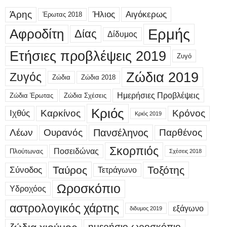
Άρης
Ήλιος
Αιγόκερως
Έρωτας 2018
Ερμής
Αφροδίτη
Δίας
Δίδυμος
Ετήσιες προβλέψεις 2019
Ζυγό
Ζώδια 2019
Ζυγός
Ζώδια
Ζώδια 2018
Ημερήσιες Προβλέψεις
Ζώδια Έρωτας
Ζώδια Σχέσεις
Κριός
Καρκίνος
Κρόνος
Ιχθύς
Κριός 2019
Λέων
Ουρανός
Πανσέληνος
Παρθένος
Σκορπιός
Ποσειδώνας
Πλούτωνας
Σχέσεις 2018
Ταύρος
Τοξότης
Σύνοδος
Τετράγωνο
Ωροσκόπιο
Υδροχόος
αστρολογικός χάρτης
εξάγωνο
διδυμος 2019
ημερήσιο-ωροσκόπιο