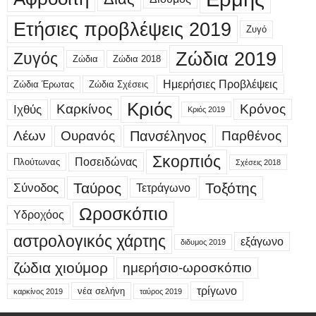
Ετήσιες προβλέψεις 2019
Ζυγό
Ζώδια 2019
Ζυγός
Ζώδια
Ζώδια 2018
Ημερήσιες Προβλέψεις
Ζώδια Έρωτας
Ζώδια Σχέσεις
Κριός
Καρκίνος
Κρόνος
Ιχθύς
Κριός 2019
Λέων
Ουρανός
Πανσέληνος
Παρθένος
Σκορπιός
Ποσειδώνας
Πλούτωνας
Σχέσεις 2018
Ταύρος
Τοξότης
Σύνοδος
Τετράγωνο
Ωροσκόπιο
Υδροχόος
αστρολογικός χάρτης
εξάγωνο
διδυμος 2019
ζώδια χιούμορ
ημερήσιο-ωροσκόπιο
τρίγωνο
νέα σελήνη
καρκίνος 2019
ταύρος 2019