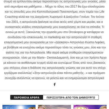
στιγμή να εμπλουτίσω ακόμα περισσότερο τις αστρολογικές μου γνώσεις, μέσα
από σεμινάρια και μαθήματα ... Μέχρι το τέλος του 2017 θα έχω ολοκληρώσει
και τις σπουδές μου στο Καπποδιστριακό Πανεπιστήμιο, στον τομέα του Life
Coaching αλλά και της Διαχείριση Χωρισμού & Διαζυγίου Γονέων. Τον Ιούνιο
του 2001, η αστρολογία ξεκίνησε να είναι εκτός από χόμπι και μεράκι, και ο
ουσιαστικός κλάδος επαγγελματικής μου ενασχόλησης σε όλα τα επίπεδα. Τι
εννοώ με αυτό; Ξεκινώντας την εργασία μου στο Oroskopos.gr κατάφερα να
συνδυάσω την επικοινωνία, το marketing και την αστρολογία! Η σταθερή
επαγγελματική μου συνεργασία με τον «Δάσκαλο» Αστρολόγο Κώστα Λεφάκη,
με βοήθησε να ενισχύσω ακόμα περισσότερο τόσο τις γνώσεις μου, όσο και την
αγάπη της για την Αστρολογία. Μία σειρά ακόμα σταθερών επαγγελματικών
συνεργασιών, τόσο με την Marie– DeniseΔιαμαντή, όσο και με τον Χρήστο Άρχο
με κάνουν να αισθάνομαι τυχερή αλλά και ευγνώμων! Ένας από τους βασικούς
μου στόχους είναι η διάδοση της αστρολογικής γνώσης και για αυτό τον στόχο
εργάζομαι ανελλιπώς! «Στην αστρολογία είσαι πάντα μαθητής...» και πράγματι
συνεχίζω ανελλιπώς να ερευνώ, να μελετώ και να ενημερώνομαι αστρολογικά
ΠΑΡΟΜΟΙΑ ΑΡΘΡΑ
ΠΕΡΙΣΣΟΤΕΡΑ ΑΠΟ ΤΟΝ ΔΗΜΙΟΥΡΓΟ