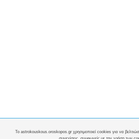
To astrokouskous.oroskopos.gr χρησιμοποιεί cookies για να βελτιώσ
συνεχίσεις, συμφωνείς με την χρήση των co