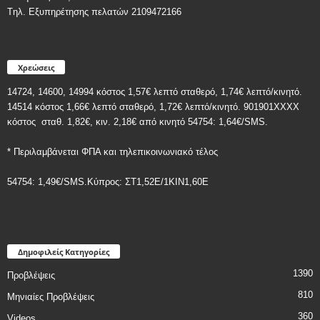
Tηλ. Εξυπηρέτησης πελατών 2109472166
Χρεώσεις
14724, 14600, 14994 κόστος 1,57€ λεπτό σταθερό, 1,74€ λεπτό/κινητό.
14514 κόστος 1,66€ λεπτό σταθερό, 1,72€ λεπτό/κινητό. 901901ΧΧΧΧ
κόστος
σταθ. 1,82€, κιν. 2,18€
από κινητό 54754: 1,64€/SMS.
* Περιλαμβάνεται ΦΠΑ και τηλεπικοινωνιακό τέλος
54754: 1,49€/SMS.Κύπρος: ΣT1,52E/1KIN1,60E
Δημοφιλείς Κατηγορίες
1390
Προβλέψεις
810
Μηνιαίες Προβλέψεις
360
Videos