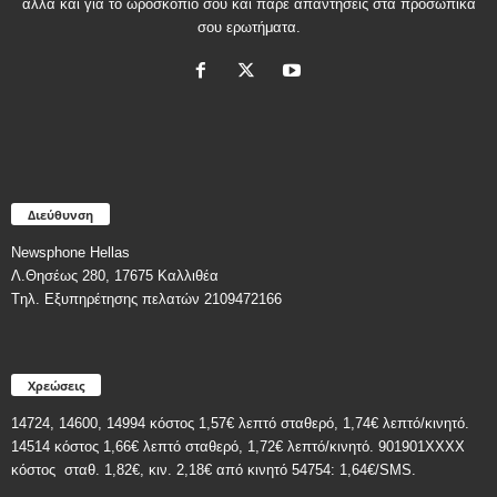
αλλά και για το ωροσκόπιο σου και πάρε απαντήσεις στα προσωπικά
σου ερωτήματα.
Διεύθυνση
Newsphone Hellas
Λ.Θησέως 280, 17675 Καλλιθέα
Tηλ. Εξυπηρέτησης πελατών 2109472166
Χρεώσεις
14724, 14600, 14994 κόστος 1,57€ λεπτό σταθερό, 1,74€ λεπτό/κινητό.
14514 κόστος 1,66€ λεπτό σταθερό, 1,72€ λεπτό/κινητό. 901901ΧΧΧΧ
κόστος
σταθ. 1,82€, κιν. 2,18€
από κινητό 54754: 1,64€/SMS.