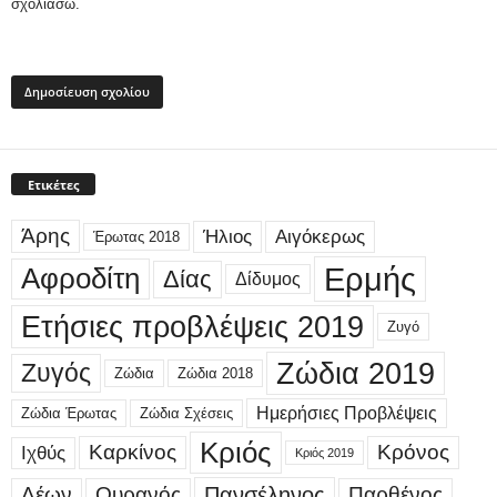
σχολιάσω.
Ετικέτες
Άρης
Ήλιος
Αιγόκερως
Έρωτας 2018
Ερμής
Αφροδίτη
Δίας
Δίδυμος
Ετήσιες προβλέψεις 2019
Ζυγό
Ζώδια 2019
Ζυγός
Ζώδια
Ζώδια 2018
Ημερήσιες Προβλέψεις
Ζώδια Έρωτας
Ζώδια Σχέσεις
Κριός
Καρκίνος
Κρόνος
Ιχθύς
Κριός 2019
Λέων
Ουρανός
Πανσέληνος
Παρθένος