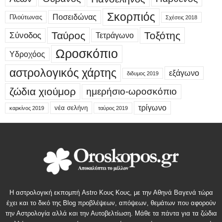
Σκορπιός
Ποσειδώνας
Πλούτωνας
Σχέσεις 2018
Ταύρος
Τοξότης
Σύνοδος
Τετράγωνο
Ωροσκόπιο
Υδροχόος
αστρολογικός χάρτης
εξάγωνο
διδυμος 2019
ζώδια χιούμορ
ημερήσιο-ωροσκόπιο
τρίγωνο
νέα σελήνη
καρκίνος 2019
ταύρος 2019
Η αστρολογική εκπομπή Astro Κους Κους, με την Αθηνά Βαγενά τώρα
έχει και το δικό της Blog προβλέψεων, απόψεων, θεμάτων που αφορούν
την Αστρολογία αλλά και την Αυτοβελτίωση. Μάθε τα πάντα για τα ζώδια