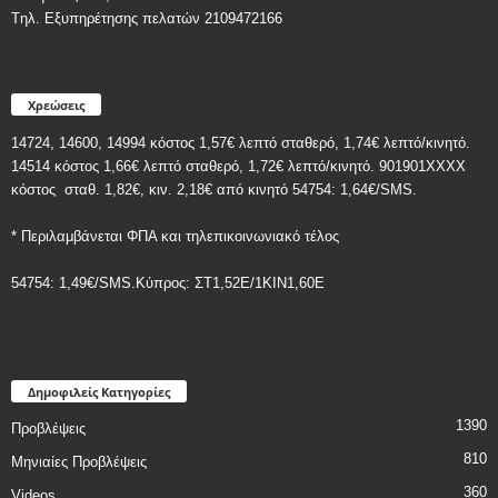
Tηλ. Εξυπηρέτησης πελατών 2109472166
Χρεώσεις
14724, 14600, 14994 κόστος 1,57€ λεπτό σταθερό, 1,74€ λεπτό/κινητό.
14514 κόστος 1,66€ λεπτό σταθερό, 1,72€ λεπτό/κινητό. 901901ΧΧΧΧ
κόστος
σταθ. 1,82€, κιν. 2,18€
από κινητό 54754: 1,64€/SMS.
* Περιλαμβάνεται ΦΠΑ και τηλεπικοινωνιακό τέλος
54754: 1,49€/SMS.Κύπρος: ΣT1,52E/1KIN1,60E
Δημοφιλείς Κατηγορίες
1390
Προβλέψεις
810
Μηνιαίες Προβλέψεις
360
Videos