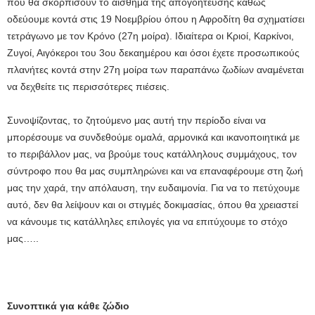
που θα σκορπίσουν το αίσθημα της απογοήτευσης καθώς
οδεύουμε κοντά στις 19 Νοεμβρίου όπου η Αφροδίτη θα σχηματίσει
τετράγωνο με τον Κρόνο (27η μοίρα). Ιδιαίτερα οι Κριοί, Καρκίνοι,
Ζυγοί, Αιγόκεροι του 3ου δεκαημέρου και όσοι έχετε προσωπικούς
πλανήτες κοντά στην 27η μοίρα των παραπάνω ζωδίων αναμένεται
να δεχθείτε τις περισσότερες πιέσεις.
Συνοψίζοντας, το ζητούμενο μας αυτή την περίοδο είναι να
μπορέσουμε να συνδεθούμε ομαλά, αρμονικά και ικανοποιητικά με
το περιβάλλον μας, να βρούμε τους κατάλληλους συμμάχους, τον
σύντροφο που θα μας συμπληρώνει και να επαναφέρουμε στη ζωή
μας την χαρά, την απόλαυση, την ευδαιμονία. Για να το πετύχουμε
αυτό, δεν θα λείψουν και οι στιγμές δοκιμασίας, όπου θα χρειαστεί
να κάνουμε τις κατάλληλες επιλογές για να επιτύχουμε το στόχο
μας…..
Συνοπτικά για κάθε ζώδιο