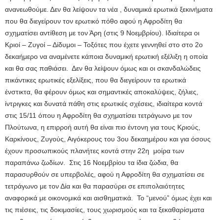
ανανεωθούμε. Δεν θα λείψουν τα νέα , δυναμικά ερωτικά ξεκινήματα
που θα διεγείρουν τον ερωτικό πόθο αφού η Αφροδίτη θα
σχηματίσει αντίθεση με τον Άρη (στις 9 Νοεμβρίου). Ιδιαίτερα οι
Κριοί – Ζυγοί – Δίδυμοι – Τοξότες που έχετε γεννηθεί στο στο 2ο
δεκαήμερο να αναμένετε κάποια δυναμική ερωτική εξέλιξη η οποία
και θα σας παθιάσει. Δεν θα λείψουν όμως και οι σκανδαλώδεις
πικάντικες ερωτικές εξελίξεις, που θα διεγείρουν τα ερωτικά
ένστικτα, θα φέρουν όμως και σημαντικές αποκαλύψεις, ζήλιες,
ίντριγκες και δυνατά πάθη στις ερωτικές σχέσεις, ιδιαίτερα κοντά
στις 15/11 όπου η Αφροδίτη θα σχηματίσει τετράγωνο με τον
Πλούτωνα, η επιρροή αυτή θα είναι πιο έντονη για τους Κριούς,
Καρκίνους, Ζυγούς, Αιγόκερους του 3ου δεκαημέρου και για όσους
έχουν προσωπικούς πλανήτες κοντά στην 22η μοίρα των
παραπάνω ζωδίων. Στις 16 Νοεμβρίου τα ίδια ζώδια, θα
παρασυρθούν σε υπερβολές, αφού η Αφροδίτη θα σχηματίσει σε
τετράγωνο με τον Δία και θα παρασύρει σε επιπολαιότητες
αναφορικά με οικονομικά και αισθηματικά. Το “μενού” όμως έχει και
τις πιέσεις, τις δοκιμασίες, τους χωρισμούς και τα ξεκαθαρίσματα