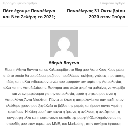
Προηγούμενο άρθρο
Επόμενο άρθρο
Πότε έχουμε Πανσέληνο
Πανσέληνος 31 Οκτωβρίου
και Νέα Σελήνη το 2021;
2020 στον Ταύρο
Αθηνά Βαγενά
Είμαι η Αθηνά Βαγενά και σε Καλωσορίζω στο Blog μου Astro Κους Κους μέσα
από το οποίο θα μοιράζομαι μαζί σου προβλέψεις, σκέψεις, γνώσεις, προτάσεις,
ιδέες και πολλά ενδιαφέροντα νέα που αφορούν τον τομέα της Αστρολογίας
αλλά και της Αυτοβελτίωσης. Ξεκίνησα από πολύ μικρή να μαθαίνω, να γνωρίζω
και να ενημερώνομαι για την αστρολογία, αφού η μητέρα μου είναι η
Αστρολόγος Άννα Μπελίτση. Πάντα με έλκυε η αστρολογία και σαν παιδί, στον
ελεύθερο χρόνο μου ξεφύλλιζα τα βιβλία της μαμάς και ήμουν πάντα γεμάτη
ερωτήσεις. Η κλίση μου ήταν πάντα η έρευνα, η ανάλυση, η αναζήτηση , η
συγγραφή αλλά και η επικοινωνία σε κάθε της μορφή! Ολοκληρώνοντας τις
σπουδές μου στον τομέα των ΜΜΕ, του Marketing , στην συνέχεια έφτασε η