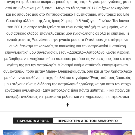
στιγμή να εμπλουτίσω ακόμα περισσότερο τις αστρολογικές μου γνώσεις, μέσα
από σεμινάρια και μαθήματα ... Μέχρι το τέλος του 2017 θα έχω ολοκληρώσει
και τις σπουδές μου στο Καπποδιστριακό Πανεπιστήμιο, στον τομέα του Life
Coaching αλλά και της Διαχείριση Χωρισμού & Διαζυγίου Γονέων. Τον Ιούνιο
του 2001, η αστρολογία ξεκίνησε να είναι εκτός από χόμπι και μεράκι, και ο
ουσιαστικός κλάδος επαγγελματικής μου ενασχόλησης σε όλα τα επίπεδα. Τι
εννοώ με αυτό; Ξεκινώντας την εργασία μου στο Oroskopos.gr κατάφερα να
συνδυάσω την επικοινωνία, το marketing και την αστρολογία! Η σταθερή
επαγγελματική μου συνεργασία με τον «Δάσκαλο» Αστρολόγο Κώστα Λεφάκη,
με βοήθησε να ενισχύσω ακόμα περισσότερο τόσο τις γνώσεις μου, όσο και την
αγάπη της για την Αστρολογία. Μία σειρά ακόμα σταθερών επαγγελματικών
συνεργασιών, τόσο με την Marie– DeniseΔιαμαντή, όσο και με τον Χρήστο Άρχο
με κάνουν να αισθάνομαι τυχερή αλλά και ευγνώμων! Ένας από τους βασικούς
μου στόχους είναι η διάδοση της αστρολογικής γνώσης και για αυτό τον στόχο
εργάζομαι ανελλιπώς! «Στην αστρολογία είσαι πάντα μαθητής...» και πράγματι
συνεχίζω ανελλιπώς να ερευνώ, να μελετώ και να ενημερώνομαι αστρολογικά
ΠΑΡΟΜΟΙΑ ΑΡΘΡΑ
ΠΕΡΙΣΣΟΤΕΡΑ ΑΠΟ ΤΟΝ ΔΗΜΙΟΥΡΓΟ