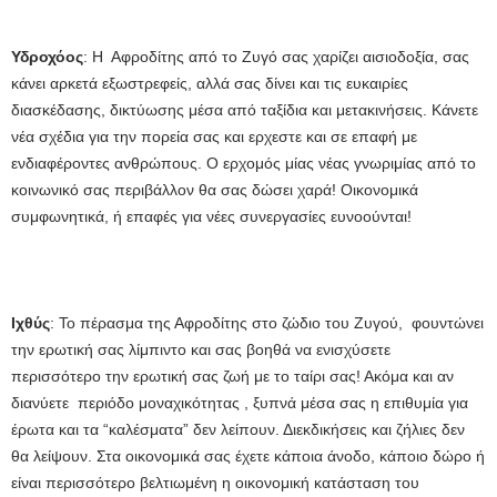
Υδροχόος
: Η Αφροδίτης από το Ζυγό σας χαρίζει αισιοδοξία, σας
κάνει αρκετά εξωστρεφείς, αλλά σας δίνει και τις ευκαιρίες
διασκέδασης, δικτύωσης μέσα από ταξίδια και μετακινήσεις. Κάνετε
νέα σχέδια για την πορεία σας και ερχεστε και σε επαφή με
ενδιαφέροντες ανθρώπους. Ο ερχομός μίας νέας γνωριμίας από το
κοινωνικό σας περιβάλλον θα σας δώσει χαρά! Οικονομικά
συμφωνητικά, ή επαφές για νέες συνεργασίες ευνοούνται!
Ιχθύς
: Το πέρασμα της Αφροδίτης στο ζώδιο του Ζυγού, φουντώνει
την ερωτική σας λίμπιντο και σας βοηθά να ενισχύσετε
περισσότερο την ερωτική σας ζωή με το ταίρι σας! Ακόμα και αν
διανύετε περιόδο μοναχικότητας , ξυπνά μέσα σας η επιθυμία για
έρωτα και τα “καλέσματα” δεν λείπουν. Διεκδικήσεις και ζήλιες δεν
θα λείψουν. Στα οικονομικά σας έχετε κάποια άνοδο, κάποιο δώρο ή
είναι περισσότερο βελτιωμένη η οικονομική κατάσταση του