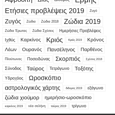
Ετήσιες προβλέψεις 2019
Ζυγό
Ζώδια 2019
Ζυγός
Ζώδια
Ζώδια 2018
Ημερήσιες Προβλέψεις
Ζώδια Έρωτας
Ζώδια Σχέσεις
Κριός
Καρκίνος
Κρόνος
Ιχθύς
Κριός 2019
Λέων
Ουρανός
Πανσέληνος
Παρθένος
Σκορπιός
Ποσειδώνας
Πλούτωνας
Σχέσεις 2018
Ταύρος
Τοξότης
Σύνοδος
Τετράγωνο
Ωροσκόπιο
Υδροχόος
αστρολογικός χάρτης
εξάγωνο
διδυμος 2019
ζώδια χιούμορ
ημερήσιο-ωροσκόπιο
τρίγωνο
νέα σελήνη
καρκίνος 2019
ταύρος 2019