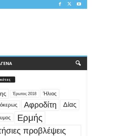
ΑΓΕΝΑ
ικέτες
ης
Ήλιος
Έρωτας 2018
Αφροδίτη
Δίας
γόκερως
Ερμής
δυμος
τήσιες προβλέψεις