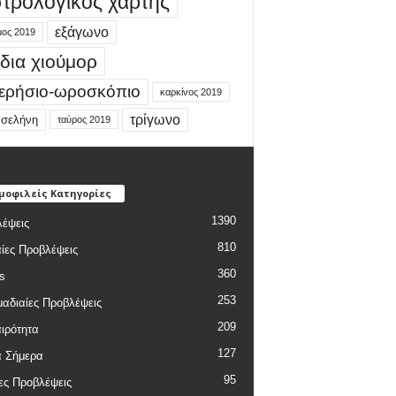
τρολογικός χάρτης
εξάγωνο
μος 2019
δια χιούμορ
ερήσιο-ωροσκόπιο
καρκίνος 2019
τρίγωνο
 σελήνη
ταύρος 2019
μοφιλείς Κατηγορίες
1390
έψεις
810
ίες Προβλέψεις
360
s
253
αδιαίες Προβλέψεις
209
ιρότητα
127
α Σήμερα
95
ες Προβλέψεις