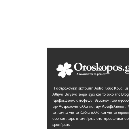
Η αστρολογική εκπομπή Astro Κους Κους, με
Αθηνά Βαγενά τώρα έχει και το δικό της Blog
προβλέψεων, απόψεων, θεμάτων που αφορο
την Αστρολογία αλλά και την Αυτοβελτίωση.
τα πάντα για τα ζώδια αλλά και για το ωροσ
σου και πάρε απαντήσεις στα προσωπικά σο
ερωτήματα.