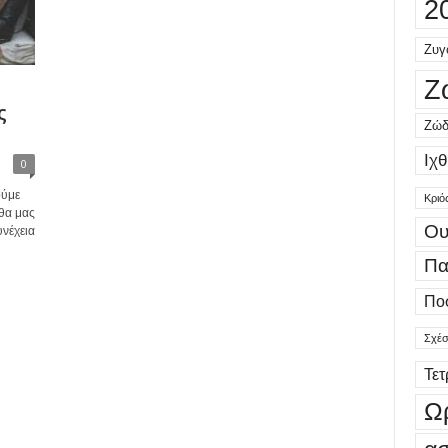
2
Ζυγ
Ζ
ς
Ζώδ
Ιχθ
0
ούμε
Κριό
θα μας
Ου
νέχεια
Πα
Πο
Σχέσ
Τε
Ω