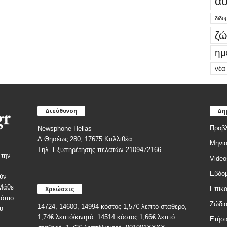
ασ
διδυ
ζώ
ημ
νέα
Διεύθυνση
Δη
Προβλ
Newsphone Hellas
Λ.Θησέως 280, 17675 Καλλιθέα
Μηνια
Tηλ. Εξυπηρέτησης πελατών 2109472166
 την
Video
Εβδομ
ύν
 Μάθε
Χρεώσεις
Επικα
κόπιο
Ζώδι
14724, 14600, 14994 κόστος 1,57€ λεπτό σταθερό,
υ
1,74€ λεπτό/κινητό. 14514 κόστος 1,66€ λεπτό
Ετήσι