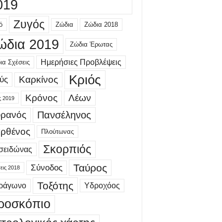
019
Ζυγός
ό
Ζώδια
Ζώδια 2018
ώδια 2019
Ζώδια Έρωτας
Ημερήσιες Προβλέψεις
ια Σχέσεις
Κριός
Καρκίνος
ύς
Κρόνος
Λέων
ς 2019
ρανός
Πανσέληνος
ρθένος
Πλούτωνας
Σκορπιός
σειδώνας
Ταύρος
Σύνοδος
εις 2018
Τοξότης
τράγωνο
Υδροχόος
ροσκόπιο