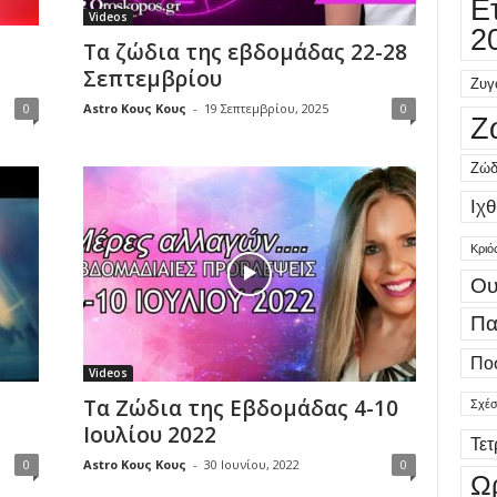
Ε
Videos
2
Τα ζώδια της εβδομάδας 22-28
Σεπτεμβρίου
Ζυγ
0
Astro Κους Κους
-
19 Σεπτεμβρίου, 2025
0
Ζ
Ζώδ
Ιχθ
Κριό
Ου
Πα
Πο
Videos
Τα Ζώδια της Εβδομάδας 4-10
Σχέσ
Ιουλίου 2022
Τε
0
Astro Κους Κους
-
30 Ιουνίου, 2022
0
Ω