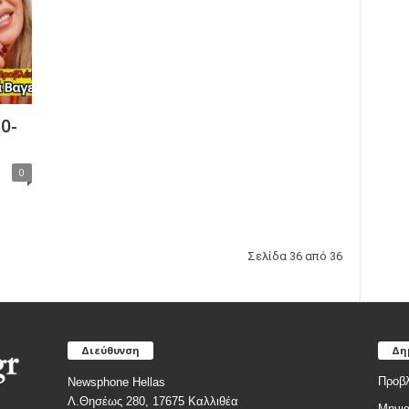
0-
0
Σελίδα 36 από 36
Διεύθυνση
Δη
Προβλ
Newsphone Hellas
Λ.Θησέως 280, 17675 Καλλιθέα
Μηνια