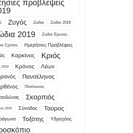
τήσιες προβλέψεις
019
Ζυγός
ό
Ζώδια
Ζώδια 2018
ώδια 2019
Ζώδια Έρωτας
Ημερήσιες Προβλέψεις
ια Σχέσεις
Κριός
Καρκίνος
ύς
Κρόνος
Λέων
ς 2019
ρανός
Πανσέληνος
ρθένος
Πλούτωνας
Σκορπιός
σειδώνας
Ταύρος
Σύνοδος
εις 2018
Τοξότης
τράγωνο
Υδροχόος
ροσκόπιο