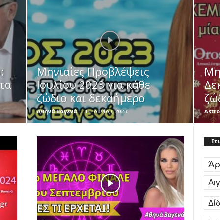
:
Μηνιαίες Προβλέψεις
Μη
τα
Ιουλίου 2023 για κάθε
Δε
ζώδιο και δεκαήμερο
ζώ
Αθηνά Βαγενά
-
14 Ιουνίου, 2023
Astro
Ετ
Άρ
Αι
Δί