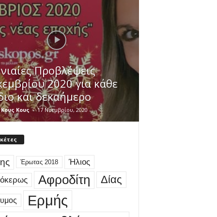
νιαίες Προβλέψεις
κεμβρίου 2020 για κάθε
διο και δεκαήμερο
 Κους Κους
-
17 Νοεμβρίου, 2020
ικέτες
ης
Ήλιος
Έρωτας 2018
Αφροδίτη
Δίας
γόκερως
Ερμής
δυμος