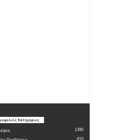
μοφιλείς Κατηγορίες
1390
έψεις
810
ίες Προβλέψεις