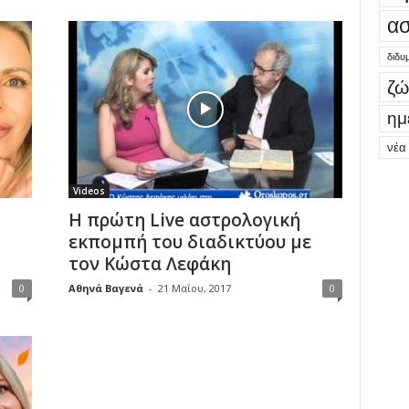
ασ
διδυ
ζώ
ημ
νέα
Videos
Η πρώτη Live αστρολογική
εκπομπή του διαδικτύου με
τον Κώστα Λεφάκη
0
Αθηνά Βαγενά
-
21 Μαΐου, 2017
0